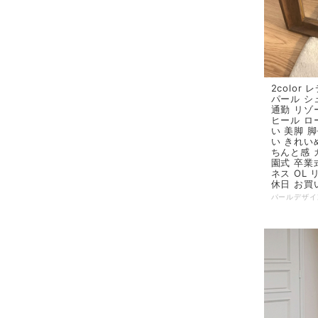
2color
パール シ
通勤 リゾ
ヒール ロ
い 美脚 
い きれい
ちんと感 
園式 卒業
ネス OL
休日 お買