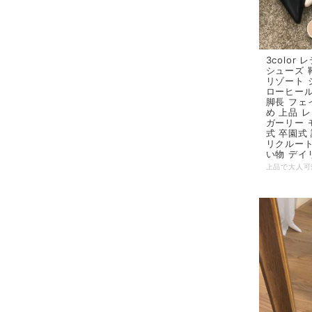
3color
シューズ 
リゾート 
ローヒール
脚長 フェ
め 上品 
ガーリー 
式 卒園式
リクルート
い物 デイ