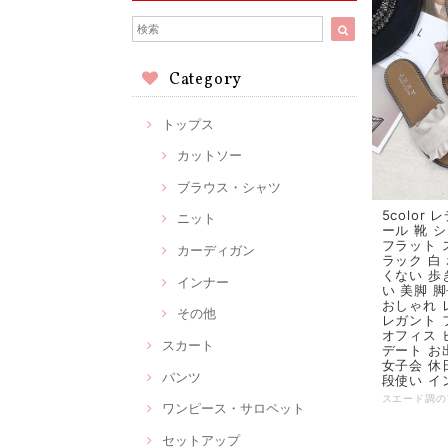
Category
トップス
カットソー
ブラウス・シャツ
5color
ニット
ール 靴 
フラット 
カーディガン
ラック 白
くない 歩
インナー
い 美脚 
おしゃれ 
その他
レガント 
オフィス 
スカート
デート お
女子会 休
パンツ
段使い イ
ワンピース・サロペット
セットアップ