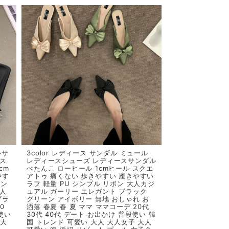
ルサ
3color レディース サンダル ミュール
ース
レディースシューズ レディースサンダル
cm
ぺたんこ ローヒール 1cmヒール スクエ
やす
アトゥ 痛くない 歩きやすい 履きやすい
アン
ラフ 軽量 PU シンプル リボン 大人カジ
大人
ュアル ガーリー エレガント ブラック
ブラ
グリーン アイボリー 無地 おしゃれ お
0
洒落 春夏 春 夏 ママ ママコーデ 20代
使い
30代 40代 デート お出かけ 普段使い 韓
 大
国 トレンド 可愛い 大人 大人女子 大人