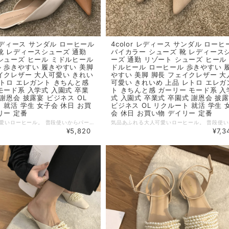
 レディース サンダル ローヒール
4color レディース サンダル ローヒ
靴 レディースシューズ 通勤
バイカラー シューズ 靴 レディース
シューズ ヒール ミドルヒール
ーズ 通勤 リゾート シューズ ヒール
 歩きやすい 履きやすい 美脚
ドルヒール ローヒール 歩きやすい 
イクレザー 大人可愛い きれい
やすい 美脚 脚長 フェイクレザー 大
レトロ エレガント きちんと感
可愛い きれいめ 上品 レトロ エレガ
モード系 入学式 入園式 卒業
ト きちんと感 ガーリー モード系 入
 謝恩会 披露宴 ビジネス OL
式 入園式 卒業式 卒園式 謝恩会 披
 就活 学生 女子会 休日 お買
ビジネス OL リクルート 就活 学生 
リー 定番
会 休日 お買い物 デイリー 定番
上品で大人可愛いローヒール。 普段使いからパーティーなどにも汎用性の高いアイテム。 歩き疲れのない履き心地の良いデザイン。 ◆ Color ホワイト、ベージュ、ブラック ◆ Size ※ヒール高さ1.5cm 35：22.5cm 36：23.0cm 37：23.5cm 38：24.0cm 39：24.5cm ・サイズ表記は生産元の情報を記載しておりますが、1cm～3cm程度の誤差がある場合がございます。 ・生産ロットによっては、デザインや色味に若干の違いが生じる場合がございます。 ・お使いのモニター設定などの違いにより、実際の商品と色味や素材感が異なって見える場合がございます。 【納期について】 ・お届けまでに2週間～3週間程度お時間をいただいております。余裕をもってご注文いただきますようお願いします。 ・メーカー在庫切れや商品不良等により、ご注文をキャンセルさせていただく場合もございます。 【返品について】 ・サイズ交換、お色交換などの返品、交換は行っておりません。十分にお確かめの上ご購入ください。 ・商品手配上の理由により、ご注文後のキャンセル、及びサイズ・カラー変更等は承ることができません。 ・海外インポート製品を扱っており、国内製品と比べ品質が劣る場合がございます。 縫製の粗さ・糸の不始末・多少の汚れや傷・繊維の匂い・色味やデザインの多少の違い等の理由による返品・交換はお受けしておりませんのでご了承くださいませ。 ※上記以外のご質問は、お問合せフォームからお気軽にご連絡ください。 その際、商品ページ下の6桁の商品管理コードをお知らせいただきますようお願いします。 dl2508
¥5,820
¥7,3