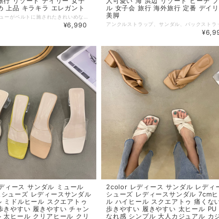
旅行 リゾート デイリー 女子
人可愛い 海 浜辺 リゾート ビーチ 
め 上品 キラキラ エレガント
ル 女子会 旅行 海外旅行 定番 デイ
美脚
大きめなビジューがベルトに施されたきれいめなフラットサンダル。 キラキラとしたビジューが足元を華やかにしてくれます。デイリーはもちろんお呼ばれやパーティーにも活躍します。 ◆ Color ブラック シルバー ホワイト ◆ Size 35：22.5cm 36：23cm 37：23.5cm 38：24cm 39：24.5cm ※ヒール：1-3cm ・サイズ表記は生産元の情報を記載しておりますが、1cm～3cm程度の誤差がある場合がございます。 ・生産ロットによっては、デザインや色味に若干の違いが生じる場合がございます。 ・お使いのモニター設定などの違いにより、実際の商品と色味や素材感が異なって見える場合がございます。 【納期について】 ・お届けまでに2週間～3週間程度お時間をいただいております。余裕をもってご注文いただきますようお願いします。 ・メーカー在庫切れや商品不良等により、ご注文をキャンセルさせていただく場合もございます。 【返品について】 ・サイズ交換、お色交換などの返品、交換は行っておりません。十分にお確かめの上ご購入ください。 ・商品手配上の理由により、ご注文後のキャンセル、及びサイズ・カラー変更等は承ることができません。 ・海外インポート製品を扱っており、国内製品と比べ品質が劣る場合がございます。 縫製の粗さ・糸の不始末・多少の汚れや傷・繊維の匂い・色味やデザインの多少の違い等の理由による返品・交換はお受けしておりませんのでご了承くださいませ。 ※上記以外のご質問は、お問合せフォームからお気軽にご連絡ください。 その際、商品ページ下の6桁の商品管理コードをお知らせいただきますようお願いします。 dl2633
¥6,990
¥6,9
 レディース サンダル ミュール
2color レディース サンダル レディ
スシューズ レディースサンダル
シューズ レディースサンダル 7cm
ル ミドルヒール スクエアトゥ
ル ハイヒール スクエアトゥ 痛くな
歩きやすい 履きやすい チャン
歩きやすい 履きやすい 太ヒール PU
 太ヒール クリアヒール クリ
なれ感 シンプル 大人カジュアル カ