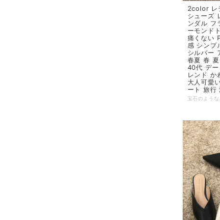
2color
シューズ 
ンダル フ
ーモンドト
痛くない 
感 シンプ
シルバー 
春夏 春 夏
40代 デ
レンド か
大人可愛い
ート 旅行