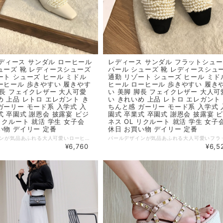
 レディース サンダル ローヒール
レディース サンダル フラットシュ
ューズ 靴 レディースシューズ
パール シューズ 靴 レディースシュ
ート シューズ ヒール ミドル
通勤 リゾート シューズ ヒール ミド
ーヒール 歩きやすい 履きやす
ヒール ローヒール 歩きやすい 履き
脚長 フェイクレザー 大人可愛
い 美脚 脚長 フェイクレザー 大人可
め 上品 レトロ エレガント き
い きれいめ 上品 レトロ エレガント
ガーリー モード系 入学式 入
ちんと感 ガーリー モード系 入学式 
式 卒園式 謝恩会 披露宴 ビジ
園式 卒業式 卒園式 謝恩会 披露宴 
 リクルート 就活 学生 女子会
ネス OL リクルート 就活 学生 女子
い物 デイリー 定番
休日 お買い物 デイリー 定番
パールデザインが気品あふれる大人可愛いローヒール。 普段使いからパーティーなどにも汎用性の高いアイテム。 歩き疲れのない履き心地の良いデザイン。 ◆ Color ホワイト、ブラック ◆ Size ※ヒール高さ5.5cm 35：22.5cm 36：23.0cm 37：23.5cm 38：24.0cm 39：24.5cm ・サイズ表記は生産元の情報を記載しておりますが、1cm～3cm程度の誤差がある場合がございます。 ・生産ロットによっては、デザインや色味に若干の違いが生じる場合がございます。 ・お使いのモニター設定などの違いにより、実際の商品と色味や素材感が異なって見える場合がございます。 【納期について】 ・お届けまでに2週間～3週間程度お時間をいただいております。余裕をもってご注文いただきますようお願いします。 ・メーカー在庫切れや商品不良等により、ご注文をキャンセルさせていただく場合もございます。 【返品について】 ・サイズ交換、お色交換などの返品、交換は行っておりません。十分にお確かめの上ご購入ください。 ・商品手配上の理由により、ご注文後のキャンセル、及びサイズ・カラー変更等は承ることができません。 ・海外インポート製品を扱っており、国内製品と比べ品質が劣る場合がございます。 縫製の粗さ・糸の不始末・多少の汚れや傷・繊維の匂い・色味やデザインの多少の違い等の理由による返品・交換はお受けしておりませんのでご了承くださいませ。 ※上記以外のご質問は、お問合せフォームからお気軽にご連絡ください。 その際、商品ページ下の6桁の商品管理コードをお知らせいただきますようお願いします。 dl2414
¥6,760
¥6,5