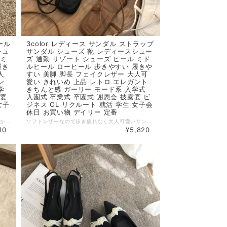
ール
3color レディース サンダル ストラップ
シュ
サンダル シューズ 靴 レディースシュー
 ミ
ズ 通勤 リゾート シューズ ヒール ミド
履き
ルヒール ローヒール 歩きやすい 履きや
人
すい 美脚 脚長 フェイクレザー 大人可
ン
愛い きれいめ 上品 レトロ エレガント
学
きちんと感 ガーリー モード系 入学式
露宴
入園式 卒業式 卒園式 謝恩会 披露宴 ビ
女子
ジネス OL リクルート 就活 学生 女子会
休日 お買い物 デイリー 定番
気品あふれる大人可愛いローヒール。 普段使いからパーティーなどにも汎用性の高いアイテム。 歩き疲れのない履き心地の良いデザイン。 ◆ Color ベージュXブラック、ブラックXベージュ、ベージュ、ブラック ◆ Size ※ヒール高さ4cm 35：22.5cm 36：23.0cm 37：23.5cm 38：24.0cm 39：24.5cm 40：25.0cm ・サイズ表記は生産元の情報を記載しておりますが、1cm～3cm程度の誤差がある場合がございます。 ・生産ロットによっては、デザインや色味に若干の違いが生じる場合がございます。 ・お使いのモニター設定などの違いにより、実際の商品と色味や素材感が異なって見える場合がございます。 【納期について】 ・お届けまでに2週間～3週間程度お時間をいただいております。余裕をもってご注文いただきますようお願いします。 ・メーカー在庫切れや商品不良等により、ご注文をキャンセルさせていただく場合もございます。 【返品について】 ・サイズ交換、お色交換などの返品、交換は行っておりません。十分にお確かめの上ご購入ください。 ・商品手配上の理由により、ご注文後のキャンセル、及びサイズ・カラー変更等は承ることができません。 ・海外インポート製品を扱っており、国内製品と比べ品質が劣る場合がございます。 縫製の粗さ・糸の不始末・多少の汚れや傷・繊維の匂い・色味やデザインの多少の違い等の理由による返品・交換はお受けしておりませんのでご了承くださいませ。 ※上記以外のご質問は、お問合せフォームからお気軽にご連絡ください。 その際、商品ページ下の6桁の商品管理コードをお知らせいただきますようお願いします。 dl2507
ソフトレザーなので歩き疲れなく大人可愛いサンダル。 きれいめにもカジュアルスタイルにも活躍できるアイテム。 ◆ Color ホワイト、ブラウン、ブラック ◆ Size ※ヒール高さ1cm 35：22.5cm 36：23.0cm 37：23.5cm 38：24.0cm 39：24.5cm ・サイズ表記は生産元の情報を記載しておりますが、1cm～3cm程度の誤差がある場合がございます。 ・生産ロットによっては、デザインや色味に若干の違いが生じる場合がございます。 ・お使いのモニター設定などの違いにより、実際の商品と色味や素材感が異なって見える場合がございます。 【納期について】 ・お届けまでに2週間～3週間程度お時間をいただいております。余裕をもってご注文いただきますようお願いします。 ・メーカー在庫切れや商品不良等により、ご注文をキャンセルさせていただく場合もございます。 【返品について】 ・サイズ交換、お色交換などの返品、交換は行っておりません。十分にお確かめの上ご購入ください。 ・商品手配上の理由により、ご注文後のキャンセル、及びサイズ・カラー変更等は承ることができません。 ・海外インポート製品を扱っており、国内製品と比べ品質が劣る場合がございます。 縫製の粗さ・糸の不始末・多少の汚れや傷・繊維の匂い・色味やデザインの多少の違い等の理由による返品・交換はお受けしておりませんのでご了承くださいませ。 ※上記以外のご質問は、お問合せフォームからお気軽にご連絡ください。 その際、商品ページ下の6桁の商品管理コードをお知らせいただきますようお願いします。 dl2416
40
¥5,820