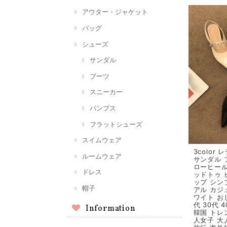
アウター・ジャケット
バッグ
シューズ
サンダル
ブーツ
スニーカー
パンプス
フラットシューズ
スイムウェア
3color
ルームウェア
サンダル 
ローヒール
ドレス
ッドトゥ 
ップ シン
帽子
アル カジ
ワイト おし
代 30代 
Information
韓国 トレ
人女子 大