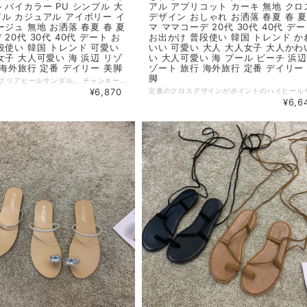
 バイカラー PU シンプル 大
アル アプリコット カーキ 無地 クロ
ル カジュアル アイボリー イ
デザイン おしゃれ お洒落 春夏 春 夏
ージュ 無地 お洒落 春夏 春 夏
マ ママコーデ 20代 30代 40代 デ
20代 30代 40代 デート お
お出かけ 普段使い 韓国 トレンド か
段使い 韓国 トレンド 可愛い
いい 可愛い 大人 大人女子 大人かわ
女子 大人可愛い 海 浜辺 リゾ
い 大人可愛い 海 プール ビーチ 浜辺
 海外旅行 定番 デイリー 美脚
ゾート 旅行 海外旅行 定番 デイリー
脚
足元涼しげなクリアヒールサンダル。 チャンキーヒールで安定感があり、歩きやすい◎シンプルデザインでどんなコーデでも合わせやすいアイテムです。 ◆ Color アイボリー イエロー ベージュ ◆ Size 35：22.5cm 36：23cm 37：23.5cm 38：24cm 39：24.5cm ※ヒール：3-5cm ◆ 素材 PU ・サイズ表記は生産元の情報を記載しておりますが、1cm～3cm程度の誤差がある場合がございます。 ・生産ロットによっては、デザインや色味に若干の違いが生じる場合がございます。 ・お使いのモニター設定などの違いにより、実際の商品と色味や素材感が異なって見える場合がございます。 【納期について】 ・お届けまでに2週間～3週間程度お時間をいただいております。余裕をもってご注文いただきますようお願いします。 ・メーカー在庫切れや商品不良等により、ご注文をキャンセルさせていただく場合もございます。 【返品について】 ・サイズ交換、お色交換などの返品、交換は行っておりません。十分にお確かめの上ご購入ください。 ・商品手配上の理由により、ご注文後のキャンセル、及びサイズ・カラー変更等は承ることができません。 ・海外インポート製品を扱っており、国内製品と比べ品質が劣る場合がございます。 縫製の粗さ・糸の不始末・多少の汚れや傷・繊維の匂い・色味やデザインの多少の違い等の理由による返品・交換はお受けしておりませんのでご了承くださいませ。 ※上記以外のご質問は、お問合せフォームからお気軽にご連絡ください。 その際、商品ページ下の6桁の商品管理コードをお知らせいただきますようお願いします。 dl2615
¥6,870
¥6,6