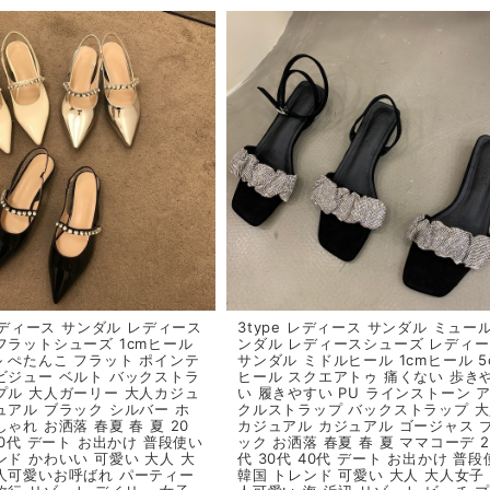
 レディース サンダル レディース
3type レディース サンダル ミュー
フラットシューズ 1cmヒール
ンダル レディースシューズ レディ
 ぺたんこ フラット ポインテ
サンダル ミドルヒール 1cmヒール 5
ビジュー ベルト バックストラ
ヒール スクエアトゥ 痛くない 歩き
プル 大人ガーリー 大人カジュ
い 履きやすい PU ラインストーン 
ュアル ブラック シルバー ホ
クルストラップ バックストラップ 
ゃれ お洒落 春夏 春 夏 20
カジュアル カジュアル ゴージャス 
40代 デート お出かけ 普段使い
ック お洒落 春夏 春 夏 ママコーデ 2
ンド かわいい 可愛い 大人 大
代 30代 40代 デート お出かけ 普段
人可愛いお呼ばれ パーティー
韓国 トレンド 可愛い 大人 大人女子