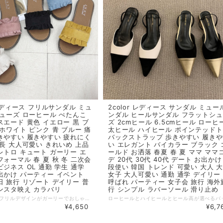
 レディース フリルサンダル ミュ
2color レディース サンダル ミュー
シューズ ローヒール ぺたんこ
ンダル ヒールサンダル フラットシ
スエード 黄色 イエロー 黒 ブ
ズ 2cmヒール 6.5cmヒール ローヒ
 ホワイト ピンク 青 ブルー 痛
太ヒール ハイヒール ポインテッド
きやすい 履きやすい 疲れにく
バックストラップ 歩きやすい 履き
脚長 大人可愛い きれいめ 上品
い エレガント バイカラー ブラック 
レトロ キュート ガーリー エ
ールド お洒落 春夏 春 夏 ママ ママ
フォーマル 春 夏 秋 冬 二次会
デ 20代 30代 40代 デート お出かけ
ビジネス OL 通勤 学生 通学
段使い 韓国 トレンド 可愛い 大人 
出かけ パーティー イベント
女子 大人可愛い 通勤 通学 デイリー
日 旅行 リゾート デイリー 普
呼ばれ パーティー 女子会 旅行 海外
ンスタ映え カラバリ
行 シンプル ラバーソール 滑り止め
スエード調のフリルデザインがガーリーでおしゃれなフラットサンダル。ロータイプで軽くサッと履けてきれいめやフェミニンなスタイリングにマッチできるのも魅力です ◆ Color イエロー ブラック オフホワイト ピンク ブルー ◆ Size（cm） 35（22.5） 36（23.0） 37（23.5） 38（24.0） 39（24.5） 40（25.0） /ヒールの高さ2cm ・サイズ表記は生産元の情報を記載しておりますが、1cm～3cm程度の誤差がある場合がございます。 ・生産ロットによっては、デザインや色味に若干の違いが生じる場合がございます。 ・お使いのモニター設定などの違いにより、実際の商品と色味や素材感が異なって見える場合がございます。 【納期について】 ・お届けまでに2週間～3週間程度お時間をいただいております。余裕をもってご注文いただきますようお願いします。 ・メーカー在庫切れや商品不良等により、ご注文をキャンセルさせていただく場合もございます。 【返品について】 ・サイズ交換、お色交換などの返品、交換は行っておりません。十分にお確かめの上ご購入ください。 ・商品手配上の理由により、ご注文後のキャンセル、及びサイズ・カラー変更等は承ることができません。 ・海外インポート製品を扱っており、国内製品と比べ品質が劣る場合がございます。 縫製の粗さ・糸の不始末・多少の汚れや傷・繊維の匂い・色味やデザインの多少の違い等の理由による返品・交換はお受けしておりませんのでご了承くださいませ。 ※上記以外のご質問は、お問合せフォームからお気軽にご連絡ください。 その際、商品ページ下の6桁の商品管理コードをお知らせいただきますようお願いします。 dl3099
¥4,650
¥6,7