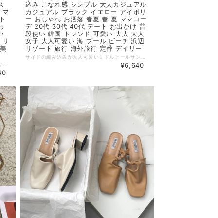
ス
込み こなれ感 シンプル 大人カジュアル
 マ
カジュアル ブラック イエロー アイボリ
ート
ー おしゃれ お洒落 春夏 春 夏 ママコー
わ
デ 20代 30代 40代 デート お出かけ 普
い
段使い 韓国 トレンド 可愛い 大人 大人
 リ
女子 大人可愛い 海 プール ビーチ 浜辺
 美
リゾート 旅行 海外旅行 定番 デイリー
サイドの編み込みが大人可愛いミドルヒールサンダル。 ワントーンのシンプルなデザインで大人の余裕を感じさせてくれます。レジャーやリゾートスタイルで重宝するアイテム。 ◆ Color ブラック イエロー アイボリー ◆ Size 35：22.5cm 36：23cm 37：23.5cm 38：24cm 39：24.5cm ※ヒール：3-5cm ◆ 素材 PU ・サイズ表記は生産元の情報を記載しておりますが、1cm～3cm程度の誤差がある場合がございます。 ・生産ロットによっては、デザインや色味に若干の違いが生じる場合がございます。 ・お使いのモニター設定などの違いにより、実際の商品と色味や素材感が異なって見える場合がございます。 【納期について】 ・お届けまでに2週間～3週間程度お時間をいただいております。余裕をもってご注文いただきますようお願いします。 ・メーカー在庫切れや商品不良等により、ご注文をキャンセルさせていただく場合もございます。 【返品について】 ・サイズ交換、お色交換などの返品、交換は行っておりません。十分にお確かめの上ご購入ください。 ・商品手配上の理由により、ご注文後のキャンセル、及びサイズ・カラー変更等は承ることができません。 ・海外インポート製品を扱っており、国内製品と比べ品質が劣る場合がございます。 縫製の粗さ・糸の不始末・多少の汚れや傷・繊維の匂い・色味やデザインの多少の違い等の理由による返品・交換はお受けしておりませんのでご了承くださいませ。 ※上記以外のご質問は、お問合せフォームからお気軽にご連絡ください。 その際、商品ページ下の6桁の商品管理コードをお知らせいただきますようお願いします。 dl2611
定番のクロスデザインがポイントのハイヒールサンダル。 高めのヒールでスタイルアップ効果に。シンプルで飽きのこないデザインだからどんなコーデでも活躍します。 ◆ Color アプリコット カーキ ◆ Size 35：22.5cm 36：23cm 37：23.5cm 38：24cm 39：24.5cm ※ヒール：6-8cm ◆ 素材 PU ・サイズ表記は生産元の情報を記載しておりますが、1cm～3cm程度の誤差がある場合がございます。 ・生産ロットによっては、デザインや色味に若干の違いが生じる場合がございます。 ・お使いのモニター設定などの違いにより、実際の商品と色味や素材感が異なって見える場合がございます。 【納期について】 ・お届けまでに2週間～3週間程度お時間をいただいております。余裕をもってご注文いただきますようお願いします。 ・メーカー在庫切れや商品不良等により、ご注文をキャンセルさせていただく場合もございます。 【返品について】 ・サイズ交換、お色交換などの返品、交換は行っておりません。十分にお確かめの上ご購入ください。 ・商品手配上の理由により、ご注文後のキャンセル、及びサイズ・カラー変更等は承ることができません。 ・海外インポート製品を扱っており、国内製品と比べ品質が劣る場合がございます。 縫製の粗さ・糸の不始末・多少の汚れや傷・繊維の匂い・色味やデザインの多少の違い等の理由による返品・交換はお受けしておりませんのでご了承くださいませ。 ※上記以外のご質問は、お問合せフォームからお気軽にご連絡ください。 その際、商品ページ下の6桁の商品管理コードをお知らせいただきますようお願いします。 dl2612
¥6,640
40