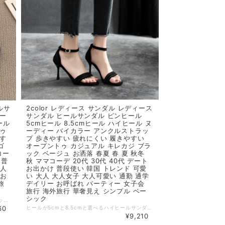
ルサ
2color レディース サンダル レディース
ュー
サンダル ヒールサンダル ピンヒール
ール
5cmヒール 8.5cmヒール ハイヒール ヌ
トゥ
ーディー バイカラー アンクルストラッ
やす
プ 歩きやすい 疲れにくい 履きやすい
ゴ
オープントゥ カジュアル キレカジ ブラ
コー
ック ベージュ お洒落 春夏 春 夏 秋冬
 普
秋 ママコーデ 20代 30代 40代 デート
大人
お出かけ 普段使い 韓国 トレンド 可愛
 お
い 大人 大人女子 大人可愛い 通勤 通学
旅
デイリー お呼ばれ パーティー 女子会
旅行 海外旅行 華奢見え シンプル ベー
シック
ローヒールとハイヒールとヒール高が選べるバックストラップミュールサンダル。 バイカラー配色がお洒落な足元を演出。滑り止め付きで滑りにくいのも嬉しいポイント◎ ◆ Color ブラック ゴールド ◆ Size 35：22.5cm 36：23cm 37：23.5cm 38：24cm 39：24.5cm ※ローヒール：2cm ※ハイヒール：6.5cm ◆ 素材 PU ・サイズ表記は生産元の情報を記載しておりますが、1cm～3cm程度の誤差がある場合がございます。 ・生産ロットによっては、デザインや色味に若干の違いが生じる場合がございます。 ・お使いのモニター設定などの違いにより、実際の商品と色味や素材感が異なって見える場合がございます。 【納期について】 ・お届けまでに2週間～3週間程度お時間をいただいております。余裕をもってご注文いただきますようお願いします。 ・メーカー在庫切れや商品不良等により、ご注文をキャンセルさせていただく場合もございます。 【返品について】 ・サイズ交換、お色交換などの返品、交換は行っておりません。十分にお確かめの上ご購入ください。 ・商品手配上の理由により、ご注文後のキャンセル、及びサイズ・カラー変更等は承ることができません。 ・海外インポート製品を扱っており、国内製品と比べ品質が劣る場合がございます。 縫製の粗さ・糸の不始末・多少の汚れや傷・繊維の匂い・色味やデザインの多少の違い等の理由による返品・交換はお受けしておりませんのでご了承くださいませ。 ※上記以外のご質問は、お問合せフォームからお気軽にご連絡ください。 その際、商品ページ下の6桁の商品管理コードをお知らせいただきますようお願いします。 dl2976
60
ヒールが5cmと8.5cmと選べるハイヒールサンダル。 アンクルストラップ付きで足首が固定されて歩きやすい◎ ベージュはバイカラーでカジュアルコーデに合わせやすいアイテムです。 ◆ Color ブラック ベージュ ◆ Size 34：22cm 35：22.5cm 36：23cm 37：23.5cm 38：24cm 39：24.5cm 40：25cm ※ヒール：5cm、8.5cm ・サイズ表記は生産元の情報を記載しておりますが、1cm～3cm程度の誤差がある場合がございます。 ・生産ロットによっては、デザインや色味に若干の違いが生じる場合がございます。 ・お使いのモニター設定などの違いにより、実際の商品と色味や素材感が異なって見える場合がございます。 【納期について】 ・お届けまでに2週間～3週間程度お時間をいただいております。余裕をもってご注文いただきますようお願いします。 ・メーカー在庫切れや商品不良等により、ご注文をキャンセルさせていただく場合もございます。 【返品について】 ・サイズ交換、お色交換などの返品、交換は行っておりません。十分にお確かめの上ご購入ください。 ・商品手配上の理由により、ご注文後のキャンセル、及びサイズ・カラー変更等は承ることができません。 ・海外インポート製品を扱っており、国内製品と比べ品質が劣る場合がございます。 縫製の粗さ・糸の不始末・多少の汚れや傷・繊維の匂い・色味やデザインの多少の違い等の理由による返品・交換はお受けしておりませんのでご了承くださいませ。 ※上記以外のご質問は、お問合せフォームからお気軽にご連絡ください。 その際、商品ページ下の6桁の商品管理コードをお知らせいただきますようお願いします。 dl2730
¥9,210