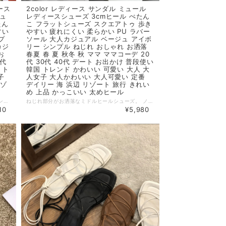
ース
2color レディース サンダル ミュール
シュ
レディースシューズ 3cmヒール ぺたん
たん
こ フラットシューズ スクエアトゥ 歩き
すい
やすい 疲れにくい 柔らかい PU ラバー
プ
ソール 大人カジュアル ベージュ アイボ
カジ
リー シンプル ねじれ おしゃれ お洒落
お
春夏 春 夏 秋冬 秋 ママ ママコーデ 20
0代
代 30代 40代 デート お出かけ 普段使い
 ト
韓国 トレンド かわいい 可愛い 大人 大
子
人女子 大人かわいい 大人可愛い 定番
リゾ
デイリー 海 浜辺 リゾート 旅行 きれい
め 上品 かっこいい 太めヒール
足首にレースアップする個性的なレディースサンダル。レースアップの仕方で色んなコーデを楽しめます。デイリーはもちろん春夏～のレジャーシーンなどでも活躍します。 ◆ Color ブラック ブラウン ◆ Size 35：22.5cm 36：23cm 37：23.5cm 38：24cm 39：24.5cm ※ヒール：1cm ◆ 素材 PU ・サイズ表記は生産元の情報を記載しておりますが、1cm～3cm程度の誤差がある場合がございます。 ・生産ロットによっては、デザインや色味に若干の違いが生じる場合がございます。 ・お使いのモニター設定などの違いにより、実際の商品と色味や素材感が異なって見える場合がございます。 【納期について】 ・お届けまでに2週間～3週間程度お時間をいただいております。余裕をもってご注文いただきますようお願いします。 ・メーカー在庫切れや商品不良等により、ご注文をキャンセルさせていただく場合もございます。 【返品について】 ・サイズ交換、お色交換などの返品、交換は行っておりません。十分にお確かめの上ご購入ください。 ・商品手配上の理由により、ご注文後のキャンセル、及びサイズ・カラー変更等は承ることができません。 ・海外インポート製品を扱っており、国内製品と比べ品質が劣る場合がございます。 縫製の粗さ・糸の不始末・多少の汚れや傷・繊維の匂い・色味やデザインの多少の違い等の理由による返品・交換はお受けしておりませんのでご了承くださいませ。 ※上記以外のご質問は、お問合せフォームからお気軽にご連絡ください。 その際、商品ページ下の6桁の商品管理コードをお知らせいただきますようお願いします。 dl2609
ねじれ部分がお洒落なミドルヒールシューズ。 ノーストラップでサッと履けるのが嬉しいポイント◎。シンプルデザインで何にでも合わせやすいアイテムです。 ◆ Color ベージュ アイボリー ◆ Size 35：22.5cm 36：23cm 37：23.5cm 38：24cm 39：24.5cm ※ヒール：3-5cm ◆ 素材 PU ・サイズ表記は生産元の情報を記載しておりますが、1cm～3cm程度の誤差がある場合がございます。 ・生産ロットによっては、デザインや色味に若干の違いが生じる場合がございます。 ・お使いのモニター設定などの違いにより、実際の商品と色味や素材感が異なって見える場合がございます。 【納期について】 ・お届けまでに2週間～3週間程度お時間をいただいております。余裕をもってご注文いただきますようお願いします。 ・メーカー在庫切れや商品不良等により、ご注文をキャンセルさせていただく場合もございます。 【返品について】 ・サイズ交換、お色交換などの返品、交換は行っておりません。十分にお確かめの上ご購入ください。 ・商品手配上の理由により、ご注文後のキャンセル、及びサイズ・カラー変更等は承ることができません。 ・海外インポート製品を扱っており、国内製品と比べ品質が劣る場合がございます。 縫製の粗さ・糸の不始末・多少の汚れや傷・繊維の匂い・色味やデザインの多少の違い等の理由による返品・交換はお受けしておりませんのでご了承くださいませ。 ※上記以外のご質問は、お問合せフォームからお気軽にご連絡ください。 その際、商品ページ下の6桁の商品管理コードをお知らせいただきますようお願いします。 dl2604
10
¥5,980