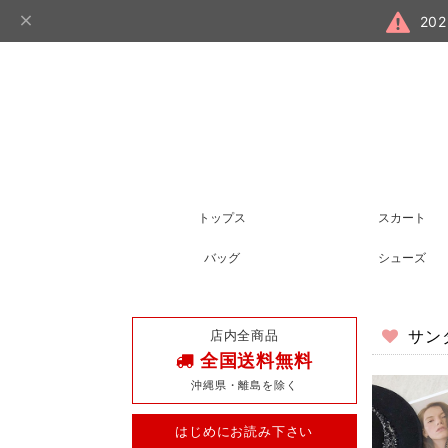
20
トップス
スカート
バッグ
シューズ
店内全商品
サン
全国送料無料
沖縄県・離島を除く
はじめにお読み下さい