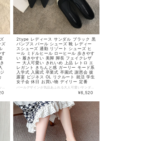
ーズ
2type レディース サンダル ブラック 黒
ーズ
パンプス パール シューズ 靴 レディー
ル
スシューズ 通勤 リゾート シューズ ヒ
やす
ール ミドルヒール ローヒール 歩きやす
愛
い 履きやすい 美脚 脚長 フェイクレザ
 き
ー 大人可愛い きれいめ 上品 レトロ エ
入
レガント きちんと感 ガーリー モード系
ビジ
入学式 入園式 卒業式 卒園式 謝恩会 披
会
露宴 ビジネス OL リクルート 就活 学生
女子会 休日 お買い物 デイリー 定番
パールデザインが気品あふれる大人可愛いフラットシューズ。 普段使いからパーティーなどにも汎用性の高いアイテム。 ◆ Color ホワイト ◆ Size ※ヒール高さ2cm 35：22.5cm 36：23.0cm 37：23.5cm 38：24.0cm 39：24.5cm ・サイズ表記は生産元の情報を記載しておりますが、1cm～3cm程度の誤差がある場合がございます。 ・生産ロットによっては、デザインや色味に若干の違いが生じる場合がございます。 ・お使いのモニター設定などの違いにより、実際の商品と色味や素材感が異なって見える場合がございます。 【納期について】 ・お届けまでに2週間～3週間程度お時間をいただいております。余裕をもってご注文いただきますようお願いします。 ・メーカー在庫切れや商品不良等により、ご注文をキャンセルさせていただく場合もございます。 【返品について】 ・サイズ交換、お色交換などの返品、交換は行っておりません。十分にお確かめの上ご購入ください。 ・商品手配上の理由により、ご注文後のキャンセル、及びサイズ・カラー変更等は承ることができません。 ・海外インポート製品を扱っており、国内製品と比べ品質が劣る場合がございます。 縫製の粗さ・糸の不始末・多少の汚れや傷・繊維の匂い・色味やデザインの多少の違い等の理由による返品・交換はお受けしておりませんのでご了承くださいませ。 ※上記以外のご質問は、お問合せフォームからお気軽にご連絡ください。 その際、商品ページ下の6桁の商品管理コードをお知らせいただきますようお願いします。 dl2413
パールデザインが気品あふれる大人可愛いサンダルとパンプスの２展開。 普段使いからパーティーなどにも汎用性の高いアイテム。 ◆type パンプス、サンダル ◆ Color ブラック ◆ Size 35：22.5cm 36：23.0cm 37：23.5cm 38：24.0cm 39：24.5cm ・サイズ表記は生産元の情報を記載しておりますが、1cm～3cm程度の誤差がある場合がございます。 ・生産ロットによっては、デザインや色味に若干の違いが生じる場合がございます。 ・お使いのモニター設定などの違いにより、実際の商品と色味や素材感が異なって見える場合がございます。 【納期について】 ・お届けまでに2週間～3週間程度お時間をいただいております。余裕をもってご注文いただきますようお願いします。 ・メーカー在庫切れや商品不良等により、ご注文をキャンセルさせていただく場合もございます。 【返品について】 ・サイズ交換、お色交換などの返品、交換は行っておりません。十分にお確かめの上ご購入ください。 ・商品手配上の理由により、ご注文後のキャンセル、及びサイズ・カラー変更等は承ることができません。 ・海外インポート製品を扱っており、国内製品と比べ品質が劣る場合がございます。 縫製の粗さ・糸の不始末・多少の汚れや傷・繊維の匂い・色味やデザインの多少の違い等の理由による返品・交換はお受けしておりませんのでご了承くださいませ。 ※上記以外のご質問は、お問合せフォームからお気軽にご連絡ください。 その際、商品ページ下の6桁の商品管理コードをお知らせいただきますようお願いします。 dl2411
20
¥6,520