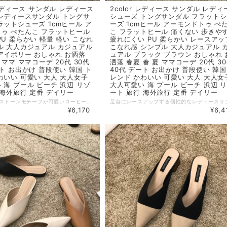
 レディース サンダル レディース
2color レディース サンダル レディ
レディースサンダル トングサ
シューズ トングサンダル フラット
ラットシューズ 1cmヒール ア
ーズ 1cmヒール アーモンドトゥ ぺ
ゥ ぺたんこ フラットヒール
こ フラットヒール 痛くない 歩きや
PU 柔らかい 軽量 軽い こなれ
疲れにくい PU 柔らかい レースアッ
ル 大人カジュアル カジュアル
こなれ感 シンプル 大人カジュアル 
アイボリー おしゃれ お洒落
ュアル ブラック ブラウン おしゃれ 
 ママ ママコーデ 20代 30代
洒落 春夏 春 夏 ママコーデ 20代 3
ート お出かけ 普段使い 韓国 ト
40代 デート お出かけ 普段使い 韓国
わいい 可愛い 大人 大人女子
レンド かわいい 可愛い 大人 大人女
 海 プール ビーチ 浜辺 リゾ
大人可愛い 海 プール ビーチ 浜辺 
 海外旅行 定番 デイリー
ート 旅行 海外旅行 定番 デイリー
宝石のようなストーンモチーフが可愛いローヒールサンダル。 シンプルデザインで様々なスタイルに合わせやすいアイテムです。柔らかい素材で足が痛くなりません。 ◆ Color シルバー アイボリー ◆ Size 35：22.5cm 36：23cm 37：23.5cm 38：24cm 39：24.5cm ※ヒール：1.5cm ◆ 素材 PU ・サイズ表記は生産元の情報を記載しておりますが、1cm～3cm程度の誤差がある場合がございます。 ・生産ロットによっては、デザインや色味に若干の違いが生じる場合がございます。 ・お使いのモニター設定などの違いにより、実際の商品と色味や素材感が異なって見える場合がございます。 【納期について】 ・お届けまでに2週間～3週間程度お時間をいただいております。余裕をもってご注文いただきますようお願いします。 ・メーカー在庫切れや商品不良等により、ご注文をキャンセルさせていただく場合もございます。 【返品について】 ・サイズ交換、お色交換などの返品、交換は行っておりません。十分にお確かめの上ご購入ください。 ・商品手配上の理由により、ご注文後のキャンセル、及びサイズ・カラー変更等は承ることができません。 ・海外インポート製品を扱っており、国内製品と比べ品質が劣る場合がございます。 縫製の粗さ・糸の不始末・多少の汚れや傷・繊維の匂い・色味やデザインの多少の違い等の理由による返品・交換はお受けしておりませんのでご了承くださいませ。 ※上記以外のご質問は、お問合せフォームからお気軽にご連絡ください。 その際、商品ページ下の6桁の商品管理コードをお知らせいただきますようお願いします。 dl2610
¥6,170
¥6,4