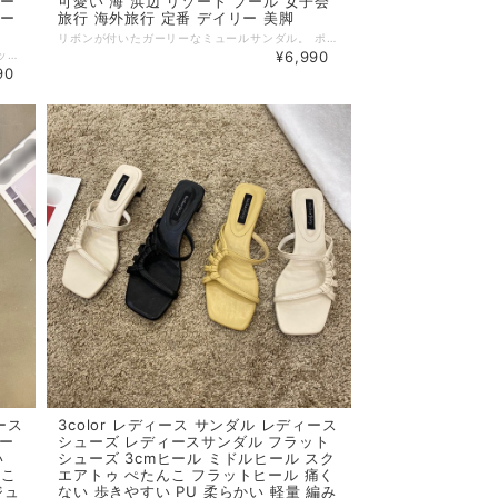
プー
可愛い 海 浜辺 リゾート プール 女子会
リー
旅行 海外旅行 定番 デイリー 美脚
リボンが付いたガーリーなミュールサンダル。 ポインテッドトゥできちんと感がある大人女性を演出。サッと履けるのが嬉しいポイント◎ ◆ Color ブラック グリーン アイボリー ◆ Size 35：22.5cm 36：23cm 37：23.5cm 38：24cm 39：24.5cm ※ヒール：1cm ◆ 素材 PU ・サイズ表記は生産元の情報を記載しておりますが、1cm～3cm程度の誤差がある場合がございます。 ・生産ロットによっては、デザインや色味に若干の違いが生じる場合がございます。 ・お使いのモニター設定などの違いにより、実際の商品と色味や素材感が異なって見える場合がございます。 【納期について】 ・お届けまでに2週間～3週間程度お時間をいただいております。余裕をもってご注文いただきますようお願いします。 ・メーカー在庫切れや商品不良等により、ご注文をキャンセルさせていただく場合もございます。 【返品について】 ・サイズ交換、お色交換などの返品、交換は行っておりません。十分にお確かめの上ご購入ください。 ・商品手配上の理由により、ご注文後のキャンセル、及びサイズ・カラー変更等は承ることができません。 ・海外インポート製品を扱っており、国内製品と比べ品質が劣る場合がございます。 縫製の粗さ・糸の不始末・多少の汚れや傷・繊維の匂い・色味やデザインの多少の違い等の理由による返品・交換はお受けしておりませんのでご了承くださいませ。 ※上記以外のご質問は、お問合せフォームからお気軽にご連絡ください。 その際、商品ページ下の6桁の商品管理コードをお知らせいただきますようお願いします。 dl2618
アンクルストラップ、サンダル、バックストラップの3タイプが選べるミドルヒールサンダル。 スパンコール付きで足元を華やかにしてくれます。クリアヒールも可愛い！ ◆ Color ブラック ◆ Size 35：22.5cm 36：23cm 37：23.5cm 38：24cm 39：24.5cm ※ヒール：3-5cm ◆ 素材 PU ・サイズ表記は生産元の情報を記載しておりますが、1cm～3cm程度の誤差がある場合がございます。 ・生産ロットによっては、デザインや色味に若干の違いが生じる場合がございます。 ・お使いのモニター設定などの違いにより、実際の商品と色味や素材感が異なって見える場合がございます。 【納期について】 ・お届けまでに2週間～3週間程度お時間をいただいております。余裕をもってご注文いただきますようお願いします。 ・メーカー在庫切れや商品不良等により、ご注文をキャンセルさせていただく場合もございます。 【返品について】 ・サイズ交換、お色交換などの返品、交換は行っておりません。十分にお確かめの上ご購入ください。 ・商品手配上の理由により、ご注文後のキャンセル、及びサイズ・カラー変更等は承ることができません。 ・海外インポート製品を扱っており、国内製品と比べ品質が劣る場合がございます。 縫製の粗さ・糸の不始末・多少の汚れや傷・繊維の匂い・色味やデザインの多少の違い等の理由による返品・交換はお受けしておりませんのでご了承くださいませ。 ※上記以外のご質問は、お問合せフォームからお気軽にご連絡ください。 その際、商品ページ下の6桁の商品管理コードをお知らせいただきますようお願いします。 dl2619
¥6,990
90
ース
3color レディース サンダル レディース
ヒー
シューズ レディースサンダル フラット
い
シューズ 3cmヒール ミドルヒール スク
 こ
エアトゥ ぺたんこ フラットヒール 痛く
ジュ
ない 歩きやすい PU 柔らかい 軽量 編み