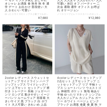
ー モテ インスタ映え おしゃれ
大人 大人女子 大人かわいい 大人
オシャレ お洒落 春 秋冬 秋 冬 通
可愛い 休日 オフ パーティー 二
学 デート お出かけ 普段使い 大
次会 通勤 通学 オフィス お呼ば
人 かわいい 可愛い
れ オケージョン
ゆったりサイズのトップスと裾フリルが大人可愛いショート丈のニットスカートのセットアップです♪ ◆ Color ピンク ベージュ ◆ Size 【S】 着丈：68.5cm、肩幅：58.5cm、袖丈：41.5cm、バスト：109cm スカート丈：47.5㎝、ウエスト：56㎝、ヒップ：75㎝ 【Ⅿ】 着丈：69cm、肩幅：60cm、袖丈：42cm、バスト：112cm スカート丈：48㎝、ウエスト：58㎝、ヒップ：78㎝ 【Ⅼ】 着丈：69.5cm、肩幅：61.5cm、袖丈：42.5cm、バスト：115cm スカート丈：48.5㎝、ウエスト：60㎝、ヒップ：115㎝ 【XL】 着丈：70cm、肩幅：63cm、袖丈：43cm、バスト：118cm スカート丈：49㎝、ウエスト：62㎝、ヒップ：84㎝ 【2XL】 着丈：70.5cm、肩幅：64.5cm、袖丈：43.5cm、バスト：121cm スカート丈：49.5㎝、ウエスト：64㎝、ヒップ：87㎝ 【3XL】 着丈：71cm、肩幅：66cm、袖丈：44cm、バスト：124cm スカート丈：50㎝、ウエスト：66㎝、ヒップ：90㎝ 【4XL】 着丈：71.5cm、肩幅：67.5cm、袖丈：44.5cm、バスト：127cm スカート丈：50.5㎝、ウエスト：68㎝、ヒップ：93㎝ ◆ 素材 アクリル ポリエステル ・サイズ表記は生産元の情報を記載しておりますが、1cm～3cm程度の誤差がある場合がございます。 ・生産ロットによっては、デザインや色味に若干の違いが生じる場合がございます。 ・お使いのモニター設定などの違いにより、実際の商品と色味や素材感が異なって見える場合がございます。 【納期について】 ・お届けまでに2週間～3週間程度お時間をいただいております。余裕をもってご注文いただきますようお願いします。 ・メーカー在庫切れや商品不良等により、ご注文をキャンセルさせていただく場合もございます。 【返品について】 ・サイズ交換、お色交換などの返品、交換は行っておりません。十分にお確かめの上ご購入ください。 ・商品手配上の理由により、ご注文後のキャンセル、及びサイズ・カラー変更等は承ることができません。 ・海外インポート製品を扱っており、国内製品と比べ品質が劣る場合がございます。 縫製の粗さ・糸の不始末・多少の汚れや傷・繊維の匂い・色味やデザインの多少の違い等の理由による返品・交換はお受けしておりませんのでご了承くださいませ。 ※上記以外のご質問は、お問合せフォームからお気軽にご連絡ください。 その際、商品ページ下の6桁の商品管理コードをお知らせいただきますようお願いします。 dl1038
ノースリーブとレーススカートのセットアップ♪ トップスはバックのワンポイントとスカートはフラワーデザインが大人可愛い、どんなシーンにもマッチするセットアップです。 ◆ Color ワンカラー ◆ Size 【S】 着丈：49cm、肩幅：34cm、バスト：88cm スカート丈：60㎝、ウエスト：66㎝、ヒップ：88㎝ 【M】 着丈：50cm、肩幅：35cm、バスト：92cm スカート丈：61㎝、ウエスト：70㎝、ヒップ：92㎝ 【L】 着丈：51cm、肩幅：36cm、バスト：96cm スカート丈：62㎝、ウエスト：74㎝、ヒップ：96㎝ 【XL】 着丈：52cm、肩幅：37cm、バスト：100cm スカート丈：63㎝、ウエスト：78㎝、ヒップ：100㎝ ◆ 素材 ポリエステル ・サイズ表記は生産元の情報を記載しておりますが、1cm～3cm程度の誤差がある場合がございます。 ・生産ロットによっては、デザインや色味に若干の違いが生じる場合がございます。 ・お使いのモニター設定などの違いにより、実際の商品と色味や素材感が異なって見える場合がございます。 【納期について】 ・お届けまでに2週間～3週間程度お時間をいただいております。余裕をもってご注文いただきますようお願いします。 ・メーカー在庫切れや商品不良等により、ご注文をキャンセルさせていただく場合もございます。 【返品について】 ・サイズ交換、お色交換などの返品、交換は行っておりません。十分にお確かめの上ご購入ください。 ・商品手配上の理由により、ご注文後のキャンセル、及びサイズ・カラー変更等は承ることができません。 ・海外インポート製品を扱っており、国内製品と比べ品質が劣る場合がございます。 縫製の粗さ・糸の不始末・多少の汚れや傷・繊維の匂い・色味やデザインの多少の違い等の理由による返品・交換はお受けしておりませんのでご了承くださいませ。 ※上記以外のご質問は、お問合せフォームからお気軽にご連絡ください。 その際、商品ページ下の6桁の商品管理コードをお知らせいただきますようお願いします。 dl1030
¥7,680
¥12,980
2color レディース スウェットセ
4color レディース セットアップ
ットアップ サイドライン ハーフ
2点セット 上下セットアップ ニ
ジップトップス ワイドレッグパ
ットセットアップ リブ 半袖トッ
ンツ 上下セット セットアップ 襟
プス ショートパンツ ウエストゴ
付き トレーナー 長袖 ジョガーパ
ム 伸縮性 ポケット 無地 袖あり
ンツ ロング丈 動きやすい イージ
半袖 ゆったり Vネック シンプル
ーパンツ ルームウェア 部屋着 大
大人カジュアル カジュアル ガー
きいサイズ 黒 ブラック 白 ホワ
リー ホワイト ベージュ ピンク
イト 大人可愛い きれいめ 上品
ブラック お洒落 春夏 春 夏 秋 マ