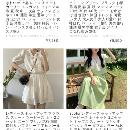
きれいめ 上品 レトロ キュート
ェミニン グリーン ブラック お洒
ガーリー エレガント フォーマル
落 春夏 春 夏 秋 ママ ママコーデ
春 夏 秋 冬 二次会 オフィス ビジ
20代 30代 40代 デート お出か
ネス OL 通勤 学生 通学 デート
け 普段使い 韓国 トレンド 可愛
お出かけ パーティー イベント 女
い 大人 大人女子 大人可愛い お
子会 体型カバー 美脚 脚長 トレ
呼ばれ パーティー 旅行 海外旅行
ンド インスタ映え ゆったり イン
通勤 通学 学生 女子会 デイリー
スタ映え
こなれ感 お嬢様
お仕事にも休日にも活躍するジャケパンセットアップ。ラフに羽織れるカジュアルさがありながらも生地の上質さと相まってハンサム度を引き上げてくれます ◆ Color ブラック ◆ Size（cm） S 着丈41 胸囲90 袖丈24 / ボトム丈35 ウエスト64 M 着丈42 胸囲94 袖丈25 / ボトム丈36 ウエスト68 L 着丈43 胸囲98 袖丈26 / ボトム丈37 ウエスト72 ・サイズ表記は生産元の情報を記載しておりますが、1cm～3cm程度の誤差がある場合がございます。 ・生産ロットによっては、デザインや色味に若干の違いが生じる場合がございます。 ・お使いのモニター設定などの違いにより、実際の商品と色味や素材感が異なって見える場合がございます。 【納期について】 ・お届けまでに2週間～3週間程度お時間をいただいております。余裕をもってご注文いただきますようお願いします。 ・メーカー在庫切れや商品不良等により、ご注文をキャンセルさせていただく場合もございます。 【返品について】 ・サイズ交換、お色交換などの返品、交換は行っておりません。十分にお確かめの上ご購入ください。 ・商品手配上の理由により、ご注文後のキャンセル、及びサイズ・カラー変更等は承ることができません。 ・海外インポート製品を扱っており、国内製品と比べ品質が劣る場合がございます。 縫製の粗さ・糸の不始末・多少の汚れや傷・繊維の匂い・色味やデザインの多少の違い等の理由による返品・交換はお受けしておりませんのでご了承くださいませ。 ※上記以外のご質問は、お問合せフォームからお気軽にご連絡ください。 その際、商品ページ下の6桁の商品管理コードをお知らせいただきますようお願いします。 dl3060
透け感のあるダブルカラーが付いたシャツブラウス＋ミモレ丈スカートのツーピースセット。 肌触りの良い素材で着心地抜群です。デイリーやデートなどお呼ばれなど様々なシーンで活躍します。 ◆ Color グリーン ブラック ◆ Size 【ワンサイズ】 ＜ブラウス＞ 着丈：52cm、肩幅：37cm、バスト：92cm ＜スカート＞ スカート丈：78cm、ウエスト：62-72cm ・サイズ表記は生産元の情報を記載しておりますが、1cm～3cm程度の誤差がある場合がございます。 ・生産ロットによっては、デザインや色味に若干の違いが生じる場合がございます。 ・お使いのモニター設定などの違いにより、実際の商品と色味や素材感が異なって見える場合がございます。 【納期について】 ・お届けまでに2週間～3週間程度お時間をいただいております。余裕をもってご注文いただきますようお願いします。 ・メーカー在庫切れや商品不良等により、ご注文をキャンセルさせていただく場合もございます。 【返品について】 ・サイズ交換、お色交換などの返品、交換は行っておりません。十分にお確かめの上ご購入ください。 ・商品手配上の理由により、ご注文後のキャンセル、及びサイズ・カラー変更等は承ることができません。 ・海外インポート製品を扱っており、国内製品と比べ品質が劣る場合がございます。 縫製の粗さ・糸の不始末・多少の汚れや傷・繊維の匂い・色味やデザインの多少の違い等の理由による返品・交換はお受けしておりませんのでご了承くださいませ。 ※上記以外のご質問は、お問合せフォームからお気軽にご連絡ください。 その際、商品ページ下の6桁の商品管理コードをお知らせいただきますようお願いします。 dl3018
¥7,230
¥5,590
レディース セットアップ ブラウ
2color レディース セットアップ
ス スカート ツーピース 上下 2点
ツーピース 上下セット 2点セッ
セット スーツ フリル 花柄 刺繍
ト トップス スカート マキシ丈
襟付き パフスリーブ 半袖 パール
ビックカラー ダブルカラー 袖あ
ボタン トップス ショート丈 フレ
り 半袖 五分丈 上品 きれいめ 清