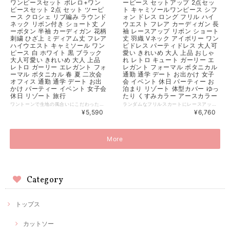
ワンピースセット ボレロ+ワン
ーピース セットアップ 2点セッ
ピースセット 2点 セット ツーピ
ト キャミソールワンピース シフ
ース クロシェ リブ編み ラウンド
ォン ドレス ロング フリル ハイ
ネック リボン付き ショート丈 ノ
ウエスト フレア カーディガン 長
ーボタン 半袖 カーディガン 花柄
袖 レースアップ リボン ショート
刺繍 ひざ上 ミディアム丈 フレア
丈 羽織 Vネック アイボリー ワン
ハイウエスト キャミソール ワン
ピドレス パーティドレス 大人可
ピース 白 ホワイト 黒 ブラック
愛い きれいめ 大人 上品 おしゃ
大人可愛い きれいめ 大人 上品
れ レトロ キュート ガーリー エ
レトロ ガーリー エレガント フォ
レガント フォーマル ボタニカル
ーマル ボタニカル 春 夏 二次会
通勤 通学 デート お出かけ 女子
オフィス 通勤 通学 デート お出
会 イベント 休日 パーティー お
かけ パーティー イベント 女子会
泊まり リゾート 体型カバー ゆっ
休日 リゾート 旅行
たり くすみカラー アースカラー
ワントーンで生地の風合いにこだわったショートカーデとワンピースのボタニカル・セットアップ。縦ラインパターンの羽織に花柄刺繍のフレアワンピが統一感を持って上品なたたずまいを演出します ◆ Color ホワイト ブラック ◆ Size（cm） ワンピース/カーディガン Free 総丈79 胸囲68 / 着丈33 胸囲86 肩幅34 袖丈53 ・サイズ表記は生産元の情報を記載しておりますが、1cm～3cm程度の誤差がある場合がございます。 ・生産ロットによっては、デザインや色味に若干の違いが生じる場合がございます。 ・お使いのモニター設定などの違いにより、実際の商品と色味や素材感が異なって見える場合がございます。 【納期について】 ・お届けまでに2週間～3週間程度お時間をいただいております。余裕をもってご注文いただきますようお願いします。 ・メーカー在庫切れや商品不良等により、ご注文をキャンセルさせていただく場合もございます。 【返品について】 ・サイズ交換、お色交換などの返品、交換は行っておりません。十分にお確かめの上ご購入ください。 ・商品手配上の理由により、ご注文後のキャンセル、及びサイズ・カラー変更等は承ることができません。 ・海外インポート製品を扱っており、国内製品と比べ品質が劣る場合がございます。 縫製の粗さ・糸の不始末・多少の汚れや傷・繊維の匂い・色味やデザインの多少の違い等の理由による返品・交換はお受けしておりませんのでご了承くださいませ。 ※上記以外のご質問は、お問合せフォームからお気軽にご連絡ください。 その際、商品ページ下の6桁の商品管理コードをお知らせいただきますようお願いします。 dl2872
ランダムなフリルスカートにレースアップのリボンカーデがボタニカルな雰囲気を演出するワンピセットアップ。コーデいらずでニュアンスたっぷりのガーリースタイルが完成します ◆ Color アイボリー ◆ Size（cm） ボレロ 着丈60 胸囲94 袖丈59 ワンピース S 総丈101 胸囲83 ウエスト72 M 総丈102 胸囲87 ウエスト75 L 総丈103 胸囲91 ウエスト78 ・サイズ表記は生産元の情報を記載しておりますが、1cm～3cm程度の誤差がある場合がございます。 ・生産ロットによっては、デザインや色味に若干の違いが生じる場合がございます。 ・お使いのモニター設定などの違いにより、実際の商品と色味や素材感が異なって見える場合がございます。 【納期について】 ・お届けまでに2週間～3週間程度お時間をいただいております。余裕をもってご注文いただきますようお願いします。 ・メーカー在庫切れや商品不良等により、ご注文をキャンセルさせていただく場合もございます。 【返品について】 ・サイズ交換、お色交換などの返品、交換は行っておりません。十分にお確かめの上ご購入ください。 ・商品手配上の理由により、ご注文後のキャンセル、及びサイズ・カラー変更等は承ることができません。 ・海外インポート製品を扱っており、国内製品と比べ品質が劣る場合がございます。 縫製の粗さ・糸の不始末・多少の汚れや傷・繊維の匂い・色味やデザインの多少の違い等の理由による返品・交換はお受けしておりませんのでご了承くださいませ。 ※上記以外のご質問は、お問合せフォームからお気軽にご連絡ください。 その際、商品ページ下の6桁の商品管理コードをお知らせいただきますようお願いします。 dl2842
¥5,590
¥6,760
More
Category
トップス
カットソー