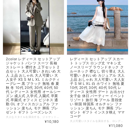
2color レディース セットアップ
レディース セットアップ スカー
ジャケット パンツ スーツ 長袖
ト トップス ロング丈 マキシ丈
ストレート 襟付き 上下セット 2
ノースリーブ ラウンドネック ク
点セット 大人可愛い きれいめ 大
ルーネック 襟なし 切り替え 大人
人 上品 おしゃれ 大人可愛い 大
可愛い きれいめ カジュアル 大人
人女子 XS S M L XL ミルクティ
上品 おしゃれ 大人可愛い 大人女
ーグレー 黒 ブラック 無地 春 夏
子 S M L XL 白 ホワイト 無地 夏
秋 冬 10代 20代 30代 40代 50
10代 20代 30代 40代 50代 レ
代 レディース 女性用 オールシー
ディース 女性用 デート お出かけ
ズン 成人式 入学式 入園式 卒業
女子会 休日 パーティー イベント
式 卒園式 オフィス ビジネス 通
リゾート 旅行 海 プール 普段使
勤 OL オフィスカジュアル ファ
い 韓国 韓国系 オルチャン ファ
ッション 楽ちん モテ 脚長 プレ
ッション 楽ちん モテ 脚長 プレ
ゼント ギフト シーズンレス
ゼント ギフト インスタ映え ママ
コーデ
大人なスタイルを演出する、ジャケットとパンツのセットアップです！ 春夏秋冬、どんなシーンでも活躍する一着です◎ ◆ Color ミルクティーグレー、ブラック ◆ Size 【XS】 ジャケット 着丈：71cm、肩幅：40cm、胸囲：112cm、袖丈57cm パンツ 着丈：99cm、ウエスト：62cm、裾口：42cm、ヒップ：86cm 【S】 ジャケット 着丈：72cm、肩幅：41cm、胸囲：116cm、袖丈58cm パンツ 着丈：102cm、ウエスト：66cm、裾口：43cm、ヒップ：90cm 【M】 ジャケット 着丈：73cm、肩幅：42cm、胸囲：120cm、袖丈59cm パンツ 着丈：103.5cm、ウエスト：70cm、裾口：45cm、ヒップ：94cm 【L】 ジャケット 着丈：74cm、肩幅：43cm、胸囲：124cm、袖丈60cm パンツ 着丈：105cm、ウエスト：74cm、裾口：47cm、ヒップ：98cm 【XL】 ジャケット 着丈：75cm、肩幅：44cm、胸囲：128cm、袖丈61cm パンツ 着丈：105cm、ウエスト：78cm、裾口：49cm、ヒップ：102cm ◆ 素材 その他 100% ・サイズ表記は生産元の情報に基づいておりますが、1cm～3cm程度の誤差が生じる場合がございます。 ・生産ロットによっては、デザインや色味に若干の違いが生じることがあります。 ・お使いのモニター設定などにより、実際の商品と色味や素材感が異なって見えることがございます。 大人女子におすすめの上品なデザインで、ビジネスシーンやオフィスカジュアル、さらには成人式や入学式、卒業式などのフォーマルな場面でもオシャレに決まります。また、ストレートパンツは脚長効果もあり、着心地も楽ちんです。 【納期について】 ・お届けまでに2週間～3週間程度お時間をいただいております。余裕をもってご注文いただきますようお願い申し上げます。 ・メーカー在庫切れや商品不良により、ご注文をキャンセルさせていただく場合もございます。 【返品について】 ・サイズ交換、お色交換等の返品や交換は行っておりません。十分にお確かめの上ご購入ください。 ・商品手配上の理由により、ご注文後のキャンセル、及びサイズ・カラー変更等は承ることができません。 ・海外インポート製品を扱っておりますので、国内製品と比べ品質が劣る場合がございます。縫製の粗さや糸の不始末、汚れや傷、繊維の匂い、色味やデザインの違い等による返品・交換はお受けしておりませんのでご了承くださいませ。 ※上記以外のご質問は、お問合せフォームからお気軽にご連絡ください。その際、商品ページ下の6桁の商品管理コードをお知らせいただけるとスムーズです。 dl4416
¥10,180
大人可愛いスタイルを演出する、ロング丈スカートとトップスのセットアップです！ 夏のお出かけやデート、女子会にぴったりの一着です◎ ◆ Color ホワイト（無地） ◆ Size 【S】 トップス 着丈：53cm、肩幅：28cm、胸囲：82㎝ スカート 長さ：90cm 【M】 トップス 着丈：54cm、肩幅：29cm、胸囲：86㎝ スカート 長さ：91cm 【L】 トップス 着丈：55cm、肩幅：30cm、胸囲：90㎝ スカート 長さ：92cm 【XL】 トップス 着丈：56cm、肩幅：31cm、胸囲：94㎝ スカート 長さ：93cm ◆ 素材 ポリエステル 100% ・サイズ表記は生産元の情報に基づいておりますが、1cm～3cm程度の誤差が生じる場合がございます。 ・生産ロットによっては、デザインや色味に若干の違いが生じることがあります。 ・お使いのモニター設定などにより、実際の商品と色味や素材感が異なって見えることがございます。 【納期について】 ・お届けまでに2週間～3週間程度お時間をいただいております。余裕をもってご注文いただきますようお願い申し上げます。 ・メーカー在庫切れや商品不良により、ご注文をキャンセルさせていただく場合もございます。 【返品について】 ・サイズ交換、お色交換等の返品や交換は行っておりません。十分にお確かめの上ご購入ください。 ・商品手配上の理由により、ご注文後のキャンセル、及びサイズ・カラー変更等は承ることができません。 ・海外インポート製品を扱っておりますので、国内製品と比べ品質が劣る場合がございます。縫製の粗さや糸の不始末、汚れや傷、繊維の匂い、色味やデザインの違い等による返品・交換はお受けしておりませんのでご了承くださいませ。 ※上記以外のご質問は、お問合せフォームからお気軽にご連絡ください。その際、商品ページ下の6桁の商品管理コードをお知らせいただけるとスムーズです。 dl4413
¥11,080