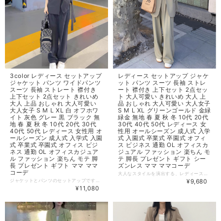
3color レディース セットアップ
レディース セットアップ ジャケ
ジャケット パンツ ワイドパンツ
ット パンツ スーツ 長袖 ストレ
スーツ 長袖 ストレート 襟付き
ート 襟付き 上下セット 2点セッ
上下セット 2点セット きれいめ
ト 大人可愛い きれいめ 大人 上
大人 上品 おしゃれ 大人可愛い
品 おしゃれ 大人可愛い 大人女子
大人女子 S M L XL 白 オフホワ
S M L XL グリーンゴールド 金緑
イト 灰色 グレー 黒 ブラック 無
緑金 無地 春 夏 秋 冬 10代 20代
地 春 夏 秋 冬 10代 20代 30代
30代 40代 50代 レディース 女
40代 50代 レディース 女性用 オ
性用 オールシーズン 成人式 入学
ールシーズン 成人式 入学式 入園
式 入園式 卒業式 卒園式 オフィ
式 卒業式 卒園式 オフィス ビジ
ス ビジネス 通勤 OL オフィスカ
ネス 通勤 OL オフィスカジュア
ジュアル ファッション 楽ちん モ
ル ファッション 楽ちん モテ 脚
テ 脚長 プレゼント ギフト シー
長 プレゼント ギフト ママ ママ
ズンレス ママ ママコーデ
コーデ
大人なスタイルを演出する、レディースセットアップです！ オールシーズン、さまざまなシーンで活躍する一着です◎ ◆ Color ベージュ ◆ Size 【S】 ジャケット 着丈：68.5cm、胸囲：98cm、袖丈：58cm パンツ 着丈：100cm、ヒップ：96cm 【M】 ジャケット 着丈：69.5cm、胸囲：102cm、袖丈：59cm パンツ 着丈：101.5cm、ヒップ：100cm 【L】 ジャケット 着丈：70.5cm、胸囲：106cm、袖丈：60cm パンツ 着丈：103cm、ヒップ：104cm 【XL】 ジャケット 着丈：71.5cm、胸囲：110cm、袖丈：64cm パンツ 着丈：104.5cm、ヒップ：108cm ◆ 素材 ポリエステル ・サイズ表記は生産元の情報に基づいておりますが、1cm～3cm程度の誤差が生じる場合がございます。 ・生産ロットによっては、デザインや色味に若干の違いが生じることがあります。 ・お使いのモニター設定などにより、実際の商品と色味や素材感が異なって見えることがございます。 【納期について】 ・お届けまでに2週間～3週間程度お時間をいただいております。余裕をもってご注文いただきますようお願い申し上げます。 ・メーカー在庫切れや商品不良により、ご注文をキャンセルさせていただく場合もございます。 【返品について】 ・サイズ交換、お色交換等の返品や交換は行っておりません。十分にお確めの上ご購入ください。 ・商品手配上の理由により、ご注文後のキャンセル、及びサイズ・カラー変更等は承ることができません。 ・海外インポート製品を扱っておりますので、国内製品と比べ品質が劣る場合がございます。縫製の粗さや糸の不始末、汚れや傷、繊維の匂い、色味やデザインの違い等による返品・交換はお受けしておりませんのでご了承くださいませ。 ※上記以外のご質問は、お問合せフォームからお気軽にご連絡ください。その際、商品ページ下の6桁の商品管理コードをお知らせいただけるとスムーズです。 dl4419
ジャケットとパンツのセットアップです！ 入園・入学やさまざまなシーンに対応できる一着です◎ ◆ Color オフホワイト、グレー、ブラック ◆ Size 【S】 ジャケット 着丈：68cm、胸囲：106cm、肩幅：39cm、袖丈：60cm パンツ 着丈：104cm、ウエスト：64cm、ヒップ：118cm 【M】 ジャケット 着丈：69cm、胸囲：110cm、肩幅：40cm、袖丈：61cm パンツ 着丈：105cm、ウエスト：68cm、ヒップ：122cm 【L】 ジャケット 着丈：70cm、胸囲：114cm、肩幅：41cm、袖丈：62cm パンツ 着丈：106cm、ウエスト：72cm、ヒップ：126cm 【XL】 ジャケット 着丈：71cm、胸囲：118cm、肩幅：42cm、袖丈：63cm パンツ 着丈：107cm、ウエスト：76cm、ヒップ：130cm ・サイズ表記は生産元の情報に基づいておりますが、1cm～3cm程度の誤差が生じる場合がございます。 ・生産ロットによっては、デザインや色味に若干の違いが生じることがあります。 ・お使いのモニター設定などにより、実際の商品と色味や素材感が異なって見えることがございます。 【納期について】 ・お届けまでに2週間～3週間程度お時間をいただいております。余裕をもってご注文いただきますようお願い申し上げます。 ・メーカー在庫切れや商品不良により、ご注文をキャンセルさせていただく場合もございます。 【返品について】 ・サイズ交換、お色交換等の返品や交換は行っておりません。十分にお確めの上ご購入ください。 ・商品手配上の理由により、ご注文後のキャンセル、及びサイズ・カラー変更等は承ることができません。 ・海外インポート製品を扱っておりますので、国内製品と比べ品質が劣る場合がございます。縫製の粗さや糸の不始末、汚れや傷、繊維の匂い、色味やデザインの違い等による返品・交換はお受けしておりませんのでご了承くださいませ。 ※上記以外のご質問は、お問合せフォームからお気軽にご連絡ください。その際、商品ページ下の6桁の商品管理コードをお知らせいただけるとスムーズです。 dl4420
¥9,680
¥11,080