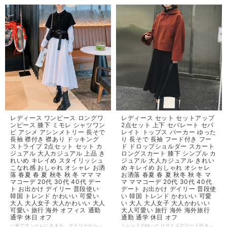
レディース ワンピース ロングワ
レディース セット セットアップ
ンピース 膝下 ミモレ シャツワン
2点セット 上下 セパレート セパ
ピ アシメ アシンメトリー 長そで
レイト トップス パーカー ゆった
長袖 襟付き 襟あり ドッキング
り 長そで 長袖 フード付き フー
ストライプ 2点セット セット カ
ド ドロップショルダー スカート
ジュアル 大人カジュアル 上品 き
ロングスカート 膝下 シンプル カ
れいめ キレイめ スタイリッシュ
ジュアル 大人カジュアル きれい
こなれ感 おしゃれ オシャレ お洒
め キレイめ おしゃれ オシャレ
落 春夏 春 夏 秋冬 秋 冬 ママ マ
お洒落 春夏 春 夏 秋冬 秋 冬 マ
マコーデ 20代 30代 40代 デー
マ ママコーデ 20代 30代 40代
ト お出かけ デイリー 普段使い
デート お出かけ デイリー 普段使
韓国 トレンド かわいい 可愛い
い 韓国 トレンド かわいい 可愛
大人 大人女子 大人かわいい 大人
い 大人 大人女子 大人かわいい
可愛い 旅行 海外 オフィス 通勤
大人可愛い 旅行 海外 海外旅行
通学 休日 オフ
通勤 通学 休日 オフ
一枚でオシャレにきまる、デイリーからお呼ばれなどさまざまなシーンで活躍する2点セットのロングワンピースです。 ◆ Color ワンカラー ◆ Size 【S】 着丈：118cm、袖丈：46cm、バスト：102cm 【M】 着丈：119cm、袖丈：47cm、バスト：106cm 【L】 着丈：120cm、袖丈：48cm、バスト：110cm 【XL】 着丈：121cm、袖丈：49cm、バスト：114cm ◆ 素材 ポリエステル ・サイズ表記は生産元の情報を記載しておりますが、1cm～3cm程度の誤差がある場合がございます。 ・生産ロットによっては、デザインや色味に若干の違いが生じる場合がございます。 ・お使いのモニター設定などの違いにより、実際の商品と色味や素材感が異なって見える場合がございます。 【納期について】 ・お届けまでに2週間～3週間程度お時間をいただいております。余裕をもってご注文いただきますようお願いします。 ・メーカー在庫切れや商品不良等により、ご注文をキャンセルさせていただく場合もございます。 【返品について】 ・サイズ交換、お色交換などの返品、交換は行っておりません。十分にお確かめの上ご購入ください。 ・商品手配上の理由により、ご注文後のキャンセル、及びサイズ・カラー変更等は承ることができません。 ・海外インポート製品を扱っており、国内製品と比べ品質が劣る場合がございます。 縫製の粗さ・糸の不始末・多少の汚れや傷・繊維の匂い・色味やデザインの多少の違い等の理由による返品・交換はお受けしておりませんのでご了承くださいませ。 ※上記以外のご質問は、お問合せフォームからお気軽にご連絡ください。 その際、商品ページ下の6桁の商品管理コードをお知らせいただきますようお願いします。 dl1389
トレンドのゆったりサイズのフード付きパーカーと大人カッコいいブラックロング丈スカートの2点セットです。 セパレイトでも着れてオシャレの幅が広がります♪ ◆ Color ワンカラー ◆ Size 【Ⅿ】 着丈：61cm、バスト：108cm スカート丈：71㎝、ウエスト：64‐88㎝ 【Ⅼ】 着丈：62cm、バスト：114cm スカート丈：72㎝、ウエスト：70‐94㎝ 【XL】 着丈：63cm、バスト：120cm スカート丈：73㎝、ウエスト：74‐98㎝ 【2XL】 着丈：64cm、バスト：126cm スカート丈：73㎝、ウエスト：78‐102㎝ 【3XL】 着丈：65cm、バスト：132cm スカート丈：73㎝、ウエスト：82‐106㎝ 【4XL】 着丈：66cm、バスト：138cm スカート丈：74㎝、ウエスト：90‐112㎝ ◆ 素材 ポリエステル ・サイズ表記は生産元の情報を記載しておりますが、1cm～3cm程度の誤差がある場合がございます。 ・生産ロットによっては、デザインや色味に若干の違いが生じる場合がございます。 ・お使いのモニター設定などの違いにより、実際の商品と色味や素材感が異なって見える場合がございます。 【納期について】 ・お届けまでに2週間～3週間程度お時間をいただいております。余裕をもってご注文いただきますようお願いします。 ・メーカー在庫切れや商品不良等により、ご注文をキャンセルさせていただく場合もございます。 【返品について】 ・サイズ交換、お色交換などの返品、交換は行っておりません。十分にお確かめの上ご購入ください。 ・商品手配上の理由により、ご注文後のキャンセル、及びサイズ・カラー変更等は承ることができません。 ・海外インポート製品を扱っており、国内製品と比べ品質が劣る場合がございます。 縫製の粗さ・糸の不始末・多少の汚れや傷・繊維の匂い・色味やデザインの多少の違い等の理由による返品・交換はお受けしておりませんのでご了承くださいませ。 ※上記以外のご質問は、お問合せフォームからお気軽にご連絡ください。 その際、商品ページ下の6桁の商品管理コードをお知らせいただきますようお願いします。 dl1324