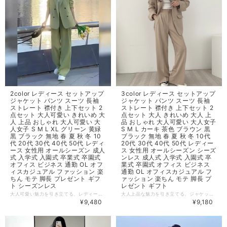
2color レディース セットアップ
3color レディース セットアップ
ジャケット パンツ スーツ 長袖
ジャケット パンツ スーツ 長袖
ストレート 襟付き 上下セット 2
ストレート 襟付き 上下セット 2
点セット 大人可愛い きれいめ 大
点セット 大人 きれいめ 大人 上
人 上品 おしゃれ 大人可愛い 大
品 おしゃれ 大人可愛い 大人女子
人女子 S M L XL グリーン 黄緑
S M L カーキ 茶色 ブラウン 黒
黒 ブラック 無地 春 夏 秋 冬 10
ブラック 無地 春 夏 秋 冬 10代
代 20代 30代 40代 50代 レディ
20代 30代 40代 50代 レディー
ース 女性用 オールシーズン 成人
ス 女性用 オールシーズン シーズ
式 入学式 入園式 卒業式 卒園式
ンレス 成人式 入学式 入園式 卒
オフィス ビジネス 通勤 OL オフ
業式 卒園式 オフィス ビジネス
ィスカジュアル ファッション 楽
通勤 OL オフィスカジュアル フ
ちん モテ 脚長 プレゼント ギフ
ァッション 楽ちん モテ 脚長 プ
ト シーズンレス
レゼント ギフト
大人可愛い魅力を引き立てる、レディースセットアップです！ どんなシーンでも活躍する一着です◎ ◆ Color グリーン ◆ Size 【S】 ジャケット 体重：60kg以内 パンツ 着丈：101cm、ウエスト：60-88cm、ヒップ：102cm、太もも：63cm 【M】 ジャケット 体重：60-69kg パンツ 着丈：102cm、ウエスト：63-92cm、ヒップ：106cm、太もも：65.1cm 【L】 ジャケット 体重：69.6-78kg パンツ 着丈：103cm、ウエスト：66-96cm、ヒップ：110cm、太もも：67.2cm 【XL】 ジャケット 体重：78.6-88.2kg パンツ 着丈：104cm、ウエスト：69-100cm、ヒップ：114cm、太もも：69.3cm ◆ 素材 ポリエステル ・サイズ表記は生産元の情報に基づいておりますが、1cm～3cm程度の誤差が生じる場合がございます。 ・生産ロットによっては、デザインや色味に若干の違いが生じることがあります。 ・お使いのモニター設定などにより、実際の商品と色味や素材感が異なって見えることがございます。 【納期について】 ・お届けまでに2週間～3週間程度お時間をいただいております。余裕をもってご注文いただきますようお願い申し上げます。 ・メーカー在庫切れや商品不良により、ご注文をキャンセルさせていただく場合もございます。 【返品について】 ・サイズ交換、お色交換等の返品や交換は行っておりません。十分にお確めの上ご購入ください。 ・商品手配上の理由により、ご注文後のキャンセル、及びサイズ・カラー変更等は承ることができません。 ・海外インポート製品を扱っておりますので、国内製品と比べ品質が劣る場合がございます。縫製の粗さや糸の不始末、汚れや傷、繊維の匂い、色味やデザインの違い等による返品・交換はお受けしておりませんのでご了承くださいませ。 ※上記以外のご質問は、お問合せフォームからお気軽にご連絡ください。その際、商品ページ下の6桁の商品管理コードをお知らせいただけるとスムーズです。 dl4418
大人上品な魅力を引き立てる、ジャケットとパンツのセットアップです！ オールシーズン、おしゃれに決まる一着です◎ ◆ Color ベージュ、ブラウン、ブラック ◆ Size 【S】 ジャケット 着丈：73cm、肩幅：38cm、胸囲：86cm、袖丈：57cm パンツ 着丈：102cm、ウエスト：66cm、ヒップ：86cm 【M】 ジャケット 着丈：74cm、肩幅：39cm、胸囲：90cm、袖丈：58cm パンツ 着丈：103cm、ウエスト：70cm、ヒップ：90cm 【L】 ジャケット 着丈：75cm、肩幅：40cm、胸囲：94cm、袖丈：59cm パンツ 着丈：104cm、ウエスト：74cm、ヒップ：94cm ◆ 素材 綿 ・サイズ表記は生産元の情報に基づいておりますが、1cm～3cm程度の誤差が生じる場合がございます。 ・生産ロットによっては、デザインや色味に若干の違いが生じることがあります。 ・お使いのモニター設定などにより、実際の商品と色味や素材感が異なって見えることがございます。 ビジネスシーンやオフィスカジュアル、さらには成人式や入学式、卒業式などのフォーマルな場面でも、きれいめに決まるデザインです。また、ストレートパンツは脚長効果があり、着心地も楽ちんです。 【納期について】 ・お届けまでに2週間～3週間程度お時間をいただいております。余裕をもってご注文いただきますようお願い申し上げます。 ・メーカー在庫切れや商品不良により、ご注文をキャンセルさせていただく場合もございます。 【返品について】 ・サイズ交換、お色交換等の返品や交換は行っておりません。十分にお確めの上ご購入ください。 ・商品手配上の理由により、ご注文後のキャンセル、及びサイズ・カラー変更等は承ることができません。 ・海外インポート製品を扱っておりますので、国内製品と比べ品質が劣る場合がございます。縫製の粗さや糸の不始末、汚れや傷、繊維の匂い、色味やデザインの違い等による返品・交換はお受けしておりませんのでご了承くださいませ。 ※上記以外のご質問は、お問合せフォームからお気軽にご連絡ください。その際、商品ページ下の6桁の商品管理コードをお知らせいただけるとスムーズです。 dl4417
¥9,480
¥9,180