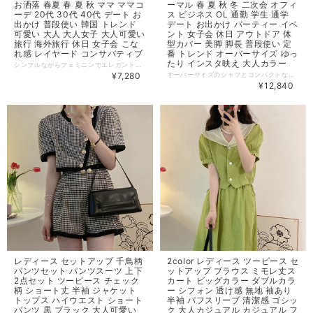
お洒落 春夏 春 夏 秋 ママ ママコ
ーマル 春 夏 秋 冬 二次会 オフィ
ーデ 20代 30代 40代 デート お
ス ビジネス OL 通勤 学生 通学
出かけ 普段使い 韓国 トレンド
デート お出かけ パーティー イベ
可愛い 大人 大人女子 大人可愛い
ント 女子会 休日 アウトドア 体
旅行 海外旅行 休日 女子会 こな
型カバー 美脚 脚長 普段使い 定
れ感 レイヤード コンサバティブ
番 トレンド オーバーサイズ ゆっ
たり インスタ映え 大人カラー
シンプルながらフェミニンでエレガントな印象のツイードセットアップ。 首元、袖口、裾にフリンジをあしらい、ミニスカートにはスリット入りで細部までこだわりのデザインが感じられるアイテムです♪ ◆ Color ピンク ホワイト ◆ Size ＜トップス＞ 【ワンサイズ】 着丈：36cm、肩幅：36cm、袖丈：26cm、バスト：86cm ＜スカート＞ 【S】 着丈：36cm、ヒップ：88cm、ウエスト：70cm 【M】 着丈：37cm、ヒップ：92cm 、ウエスト：74cm ・サイズ表記は生産元の情報を記載しておりますが、1cm～3cm程度の誤差がある場合がございます。 ・生産ロットによっては、デザインや色味に若干の違いが生じる場合がございます。 ・お使いのモニター設定などの違いにより、実際の商品と色味や素材感が異なって見える場合がございます。 【納期について】 ・お届けまでに2週間～3週間程度お時間をいただいております。余裕をもってご注文いただきますようお願いします。 ・メーカー在庫切れや商品不良等により、ご注文をキャンセルさせていただく場合もございます。 【返品について】 ・サイズ交換、お色交換などの返品、交換は行っておりません。十分にお確かめの上ご購入ください。 ・商品手配上の理由により、ご注文後のキャンセル、及びサイズ・カラー変更等は承ることができません。 ・海外インポート製品を扱っており、国内製品と比べ品質が劣る場合がございます。 縫製の粗さ・糸の不始末・多少の汚れや傷・繊維の匂い・色味やデザインの多少の違い等の理由による返品・交換はお受けしておりませんのでご了承くださいませ。 ※上記以外のご質問は、お問合せフォームからお気軽にご連絡ください。 その際、商品ページ下の6桁の商品管理コードをお知らせいただきますようお願いします。 dl3204
¥7,280
オーバーサイズのシャツとコンパクトなショートパンツのセットアップ。シャツをボトムにINするとすっきりした脚長シルエットが完成。シャツOUTスタイルでミニワンピ風にコーデするのも可愛いです ◆ Color ネイビー ◆ Size（cm） S M L XL ・サイズ表記は生産元の情報を記載しておりますが、1cm～3cm程度の誤差がある場合がございます。 ・生産ロットによっては、デザインや色味に若干の違いが生じる場合がございます。 ・お使いのモニター設定などの違いにより、実際の商品と色味や素材感が異なって見える場合がございます。 【納期について】 ・お届けまでに2週間～3週間程度お時間をいただいております。余裕をもってご注文いただきますようお願いします。 ・メーカー在庫切れや商品不良等により、ご注文をキャンセルさせていただく場合もございます。 【返品について】 ・サイズ交換、お色交換などの返品、交換は行っておりません。十分にお確かめの上ご購入ください。 ・商品手配上の理由により、ご注文後のキャンセル、及びサイズ・カラー変更等は承ることができません。 ・海外インポート製品を扱っており、国内製品と比べ品質が劣る場合がございます。 縫製の粗さ・糸の不始末・多少の汚れや傷・繊維の匂い・色味やデザインの多少の違い等の理由による返品・交換はお受けしておりませんのでご了承くださいませ。 ※上記以外のご質問は、お問合せフォームからお気軽にご連絡ください。 その際、商品ページ下の6桁の商品管理コードをお知らせいただきますようお願いします。 dl3106
¥12,840
レディース セットアップ 千鳥柄
2color レディース ツーピース セ
パンツセット パンツスーツ 上下
ットアップ ブラウス ミモレ丈ス
2点セット ツーピース チェック
カート ビッグカラー ダブルカラ
柄 ショート丈 半袖 ジャケット
ー シフォン 透け感 無地 袖あり
トップス ハイウエスト ショート
半袖 パフスリーブ 清潔感 ゴシッ
パンツ 黒 ブラック 大人可愛い
ク 大人カジュアル カジュアル フ