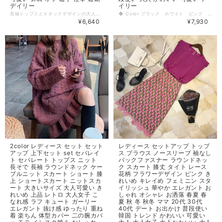
デイリー
イリー
長袖トップスとＶネックデザインの大人可愛いロングワンピースのセットです。 セパレイトでも着れて様々なコーディネートが楽しめます♪ ◆ Color ブラック×グレーベージュ ブラック×ネイビー ◆ Size 【S】 着丈：58cm、袖丈：58cm、バスト：89cm ワンピース丈：107㎝、肩幅：41㎝、バスト：102㎝ 【Ⅿ】 着丈：59cm、袖丈：59cm、バスト：90cm ワンピース丈：108㎝、肩幅：42㎝、バスト：106㎝ 【Ⅼ】 着丈：60cm、袖丈：60cm、バスト：91cm ワンピース丈：109㎝、肩幅：43㎝、バスト：112㎝ 【XL】 着丈：61cm、袖丈：61cm、バスト：92cm ワンピース丈：110㎝、肩幅：44㎝、バスト：116㎝ 【2XL】 着丈：62cm、袖丈：62cm、バスト：93cm ワンピース丈：111㎝、肩幅：45㎝、バスト：120㎝ 【3XL】 着丈：63cm、袖丈：63cm、バスト：94cm ワンピース丈：112㎝、肩幅：46㎝、バスト：124㎝ ◆ 素材 ポリエステル ・サイズ表記は生産元の情報を記載しておりますが、1cm～3cm程度の誤差がある場合がございます。 ・生産ロットによっては、デザインや色味に若干の違いが生じる場合がございます。 ・お使いのモニター設定などの違いにより、実際の商品と色味や素材感が異なって見える場合がございます。 【納期について】 ・お届けまでに2週間～3週間程度お時間をいただいております。余裕をもってご注文いただきますようお願いします。 ・メーカー在庫切れや商品不良等により、ご注文をキャンセルさせていただく場合もございます。 【返品について】 ・サイズ交換、お色交換などの返品、交換は行っておりません。十分にお確かめの上ご購入ください。 ・商品手配上の理由により、ご注文後のキャンセル、及びサイズ・カラー変更等は承ることができません。 ・海外インポート製品を扱っており、国内製品と比べ品質が劣る場合がございます。 縫製の粗さ・糸の不始末・多少の汚れや傷・繊維の匂い・色味やデザインの多少の違い等の理由による返品・交換はお受けしておりませんのでご了承くださいませ。 ※上記以外のご質問は、お問合せフォームからお気軽にご連絡ください。 その際、商品ページ下の6桁の商品管理コードをお知らせいただきますようお願いします。 dl1319
◆ Color ブラック ホワイト ピンク ベージュ オートミール ネイビー ◆ Size 【S】 着丈：56cm、肩幅：36cm、袖丈：58cm、バスト：88cm ズボン丈：96㎝、ウエスト：62㎝、ヒップ：88㎝ 【Ⅿ】 着丈：57cm、肩幅：37cm、袖丈：59cm、バスト：92cm ズボン丈：97㎝、ウエスト：64㎝、ヒップ：92㎝ 【Ⅼ】 着丈：58cm、肩幅：38cm、袖丈：60cm、バスト：96cm ズボン丈：98㎝、ウエスト：68㎝、ヒップ：96㎝ 【XL】 着丈：59cm、肩幅：39cm、袖丈：61cm、バスト：100cm ズボン丈：99㎝、ウエスト：72㎝、ヒップ：100㎝ ◆ 素材 アクリル ポリエステル ・サイズ表記は生産元の情報を記載しておりますが、1cm～3cm程度の誤差がある場合がございます。 ・生産ロットによっては、デザインや色味に若干の違いが生じる場合がございます。 ・お使いのモニター設定などの違いにより、実際の商品と色味や素材感が異なって見える場合がございます。 【納期について】 ・お届けまでに2週間～3週間程度お時間をいただいております。余裕をもってご注文いただきますようお願いします。 ・メーカー在庫切れや商品不良等により、ご注文をキャンセルさせていただく場合もございます。 【返品について】 ・サイズ交換、お色交換などの返品、交換は行っておりません。十分にお確かめの上ご購入ください。 ・商品手配上の理由により、ご注文後のキャンセル、及びサイズ・カラー変更等は承ることができません。 ・海外インポート製品を扱っており、国内製品と比べ品質が劣る場合がございます。 縫製の粗さ・糸の不始末・多少の汚れや傷・繊維の匂い・色味やデザインの多少の違い等の理由による返品・交換はお受けしておりませんのでご了承くださいませ。 ※上記以外のご質問は、お問合せフォームからお気軽にご連絡ください。 その際、商品ページ下の6桁の商品管理コードをお知らせいただきますようお願いします。 dl1041
¥6,640
¥7,930
2color レディース セット セット
レディース セットアップ トップ
アップ 上下セット set セパレイ
ス ブラウス ノースリーブ 袖なし
ト セパレート トップス ニット
バックファスナー ラウンドネッ
長そで 長袖 ラウンドネック ケー
ク スカート 膝丈 タイト レース
ブルニット スカート ショート 膝
花柄 フラワーデザイン ピンク き
上 ショートスカート ニットスカ
れいめ キレイめ フェミニン スタ
ート 大きいサイズ 大人可愛い き
イリッシュ 華やか エレガント お
れいめ 上品 レトロ 大人女子 こ
しゃれ オシャレ お洒落 春夏 春
なれ感 ラフ キュート ガーリー
夏 秋 冬 秋冬 ママ 20代 30代
エレガント 抜け感 ゆったり 重ね
40代 デート お出かけ 普段使い
着 楽ちん 体型カバー 二の腕カバ
韓国 トレンド かわいい 可愛い