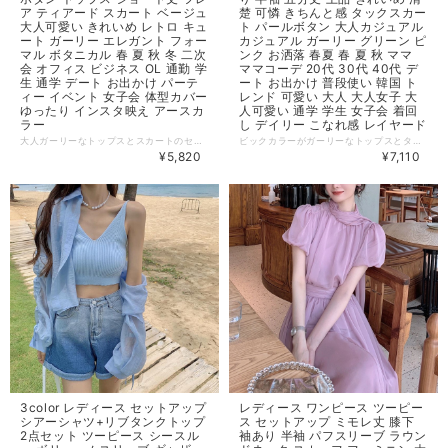
ア ティアード スカート ベージュ
楚 可憐 きちんと感 タックスカー
大人可愛い きれいめ レトロ キュ
ト パールボタン 大人カジュアル
ート ガーリー エレガント フォー
カジュアル ガーリー グリーン ピ
マル ボタニカル 春 夏 秋 冬 二次
ンク お洒落 春夏 春 夏 秋 ママ
会 オフィス ビジネス OL 通勤 学
ママコーデ 20代 30代 40代 デ
生 通学 デート お出かけ パーテ
ート お出かけ 普段使い 韓国 ト
ィー イベント 女子会 体型カバー
レンド 可愛い 大人 大人女子 大
ゆったり インスタ映え アースカ
人可愛い 通学 学生 女子会 着回
ラー
し デイリー こなれ感 レイヤード
大人ガーリーなトップスとスカートのセットアップ。フリル付きの襟に施された花の刺繡にパールボタンがレトロテイストを演出。軽やかなフレアスカートがフェミニンなアイテムです ◆ Color ベージュ ◆ Size（cm） トップス / スカート S 着丈46 胸囲90 肩幅35 袖丈25 / スカート丈41 ウエスト64-72 M 着丈47 胸囲94 肩幅36 袖丈26 / スカート丈42 ウエスト68-76 L 着丈48 胸囲98 肩幅37 袖丈27 / スカート丈43 ウエスト70-78 ・サイズ表記は生産元の情報を記載しておりますが、1cm～3cm程度の誤差がある場合がございます。 ・生産ロットによっては、デザインや色味に若干の違いが生じる場合がございます。 ・お使いのモニター設定などの違いにより、実際の商品と色味や素材感が異なって見える場合がございます。 【納期について】 ・お届けまでに2週間～3週間程度お時間をいただいております。余裕をもってご注文いただきますようお願いします。 ・メーカー在庫切れや商品不良等により、ご注文をキャンセルさせていただく場合もございます。 【返品について】 ・サイズ交換、お色交換などの返品、交換は行っておりません。十分にお確かめの上ご購入ください。 ・商品手配上の理由により、ご注文後のキャンセル、及びサイズ・カラー変更等は承ることができません。 ・海外インポート製品を扱っており、国内製品と比べ品質が劣る場合がございます。 縫製の粗さ・糸の不始末・多少の汚れや傷・繊維の匂い・色味やデザインの多少の違い等の理由による返品・交換はお受けしておりませんのでご了承くださいませ。 ※上記以外のご質問は、お問合せフォームからお気軽にご連絡ください。 その際、商品ページ下の6桁の商品管理コードをお知らせいただきますようお願いします。 dl3041
ビックカラーがガーリーなトップスとタックスカートのツーピースセット。 ショート丈のトップスでこなれ感のあるシルエットに。全体的にまとまったシルエットでデイリーからデートなど様々なシーンで活躍します。 ◆ Color グリーン ピンク ◆ Size ＜トップス＞ 【S】 着丈：40cm、肩幅：36cm、袖丈：33cm、バスト：90cm 【M】 着丈：41cm、肩幅：37cm、袖丈：34cm、バスト：94cm 【L】 着丈：38cm、肩幅：38cm 、袖丈：35cm、バスト：98cm ＜スカート＞ 【S】 スカート丈：83cm、ウエスト：62cm 【M】 スカート丈：84cm、ウエスト：63cm 【L】 スカート丈：85cm、ウエスト：64cm ・サイズ表記は生産元の情報を記載しておりますが、1cm～3cm程度の誤差がある場合がございます。 ・生産ロットによっては、デザインや色味に若干の違いが生じる場合がございます。 ・お使いのモニター設定などの違いにより、実際の商品と色味や素材感が異なって見える場合がございます。 【納期について】 ・お届けまでに2週間～3週間程度お時間をいただいております。余裕をもってご注文いただきますようお願いします。 ・メーカー在庫切れや商品不良等により、ご注文をキャンセルさせていただく場合もございます。 【返品について】 ・サイズ交換、お色交換などの返品、交換は行っておりません。十分にお確かめの上ご購入ください。 ・商品手配上の理由により、ご注文後のキャンセル、及びサイズ・カラー変更等は承ることができません。 ・海外インポート製品を扱っており、国内製品と比べ品質が劣る場合がございます。 縫製の粗さ・糸の不始末・多少の汚れや傷・繊維の匂い・色味やデザインの多少の違い等の理由による返品・交換はお受けしておりませんのでご了承くださいませ。 ※上記以外のご質問は、お問合せフォームからお気軽にご連絡ください。 その際、商品ページ下の6桁の商品管理コードをお知らせいただきますようお願いします。 dl2968
¥5,820
¥7,110
3color レディース セットアップ
レディース ワンピース ツーピー
シアーシャツ+リブタンクトップ
ス セットアップ ミモレ丈 膝下
2点セット ツーピース シースル
袖あり 半袖 パフスリーブ ラウン