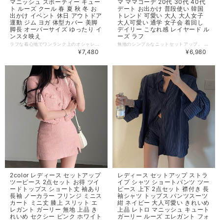
マニッシュ スポーティー キュー
マ ママコーデ 20代 30代 40代
ト ルーズ クール 春 夏 秋 冬 お
デート お出かけ 普段使い 韓国
出かけ イベント 休日 アウトドア
トレンド 可愛い 大人 大人女子
運動 ジム ヨガ 体型カバー 美脚
大人可愛い 通学 女子会 着回し
脚長 オーバーサイズ ゆったり イ
デイリー こなれ感 レイヤード ル
ンスタ映え
ーズ ラフ
ラフな着心地でワンランク上のオシャレをかなえるイージースウェット上下セット サイドラインのディテールがコーデの鮮度を上げてくれます ◆ Color ブラック ホワイト ◆ Size（cm） L 胸囲98 着丈57 / ウエスト(ゴム)68 ボトム丈100 XL 胸囲104 着丈58 / ウエスト(ゴム)72 ボトム丈101 2XL 胸囲110 着丈59 / ウエスト(ゴム)78 ボトム丈102 3XL 胸囲116 着丈60 / ウエスト(ゴム)82 ボトム丈103 4XL 胸囲122 着丈61 / ウエスト(ゴム)86 ボトム丈104 ・サイズ表記は生産元の情報を記載しておりますが、1cm～3cm程度の誤差がある場合がございます。 ・生産ロットによっては、デザインや色味に若干の違いが生じる場合がございます。 ・お使いのモニター設定などの違いにより、実際の商品と色味や素材感が異なって見える場合がございます。 【納期について】 ・お届けまでに2週間～3週間程度お時間をいただいております。余裕をもってご注文いただきますようお願いします。 ・メーカー在庫切れや商品不良等により、ご注文をキャンセルさせていただく場合もございます。 【返品について】 ・サイズ交換、お色交換などの返品、交換は行っておりません。十分にお確かめの上ご購入ください。 ・商品手配上の理由により、ご注文後のキャンセル、及びサイズ・カラー変更等は承ることができません。 ・海外インポート製品を扱っており、国内製品と比べ品質が劣る場合がございます。 縫製の粗さ・糸の不始末・多少の汚れや傷・繊維の匂い・色味やデザインの多少の違い等の理由による返品・交換はお受けしておりませんのでご了承くださいませ。 ※上記以外のご質問は、お問合せフォームからお気軽にご連絡ください。 その際、商品ページ下の6桁の商品管理コードをお知らせいただきますようお願いします。 dl3242
無地のシンプルなニットセットアップ。 Vネックで胸元すっきり魅せ、リブ素材で伸縮性がありゆったり着用して頂けます。 単品でも着回し力抜群の優秀アイテム。 ◆ Color ホワイト ベージュ ピンク ブラック ◆ Size 【ワンサイズ】 ＜トップス＞ 着丈：63cm、肩幅：53cm、バスト：106cm ＜パンツ＞ パンツ丈：39cm、ウエスト（ゴム）：60cm、ヒップ：92cm ・サイズ表記は生産元の情報を記載しておりますが、1cm～3cm程度の誤差がある場合がございます。 ・生産ロットによっては、デザインや色味に若干の違いが生じる場合がございます。 ・お使いのモニター設定などの違いにより、実際の商品と色味や素材感が異なって見える場合がございます。 【納期について】 ・お届けまでに2週間～3週間程度お時間をいただいております。余裕をもってご注文いただきますようお願いします。 ・メーカー在庫切れや商品不良等により、ご注文をキャンセルさせていただく場合もございます。 【返品について】 ・サイズ交換、お色交換などの返品、交換は行っておりません。十分にお確かめの上ご購入ください。 ・商品手配上の理由により、ご注文後のキャンセル、及びサイズ・カラー変更等は承ることができません。 ・海外インポート製品を扱っており、国内製品と比べ品質が劣る場合がございます。 縫製の粗さ・糸の不始末・多少の汚れや傷・繊維の匂い・色味やデザインの多少の違い等の理由による返品・交換はお受けしておりませんのでご了承くださいませ。 ※上記以外のご質問は、お問合せフォームからお気軽にご連絡ください。 その際、商品ページ下の6桁の商品管理コードをお知らせいただきますようお願いします。 dl3211
¥7,480
¥6,980
2color レディース セットアップ
レディース セットアップ ストラ
ツーピース 2点セット お得 ツイ
イプ シャツ ショートパンツ ツー
ードトップス ショート丈 袖あり
ピース 上下 2点セット 襟付き 長
長袖 ノーカラー フリンジ ミニス
袖シャツ トップス パンツスーツ
カート ミニ丈 膝上 スリット エ
紺 ネイビー 大人可愛い きれいめ
レガント ガーリー 無地 上品 き
上品 レトロ マニッシュ キュート
れいめ セクシー ピンク ホワイト
ガーリー ルーズ エレガント フォ