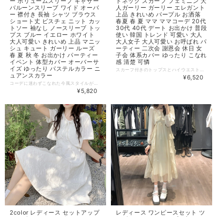
ー ボリュームスリーブ ギャザー
ドネック スカーフ フェミニン 大
バルーンスリーブ ワイド オーバ
人ガーリー ガーリー エレガント
ー 襟付き 長袖 シャツ ブラウス
上品 きれいめ パープル お洒落
ショート丈 ビスチェ ニット カッ
春夏 春 夏 ママ ママコーデ 20代
トソー 袖なし ノースリーブ トッ
30代 40代 デート お出かけ 普段
プス ブルー イエロー ホワイト
使い 韓国 トレンド 可愛い 大人
大人可愛い きれいめ 上品 マニッ
大人女子 大人可愛い お呼ばれ パ
シュ キュート ガーリー ルーズ
ーティー 二次会 謝恩会 休日 女
春 夏 秋 冬 お出かけ パーティー
子会 体系カバー ゆったり こなれ
イベント 体型カバー オーバーサ
感 清楚 可憐
イズ ゆったり パステルカラー ニ
スカーフ付きのトップスとハイウエストスカートのツーピースセット。 パフスリーブがガーリー＆シンプルデザインが大人上品な装いに。きれいめデザインでお呼ばれやパーティーでも活躍します。 ◆ Color パープル ◆ Size ＜トップス＞ 【S】 着丈：56cm、バスト：86cm 【M】 着丈：57cm、バスト：90cm 【L】 着丈：58cm、バスト：94cm 【XL】 着丈：59cm、バスト：98cm ＜スカート＞ 【S】 スカート丈：89cm、ウエスト：64cm 【M】 スカート丈：90cm、ウエスト：68cm 【L】 スカート丈：91cm、ウエスト：72cm 【XL】 スカート丈：92cm、ウエスト：76cm ・サイズ表記は生産元の情報を記載しておりますが、1cm～3cm程度の誤差がある場合がございます。 ・生産ロットによっては、デザインや色味に若干の違いが生じる場合がございます。 ・お使いのモニター設定などの違いにより、実際の商品と色味や素材感が異なって見える場合がございます。 【納期について】 ・お届けまでに2週間～3週間程度お時間をいただいております。余裕をもってご注文いただきますようお願いします。 ・メーカー在庫切れや商品不良等により、ご注文をキャンセルさせていただく場合もございます。 【返品について】 ・サイズ交換、お色交換などの返品、交換は行っておりません。十分にお確かめの上ご購入ください。 ・商品手配上の理由により、ご注文後のキャンセル、及びサイズ・カラー変更等は承ることができません。 ・海外インポート製品を扱っており、国内製品と比べ品質が劣る場合がございます。 縫製の粗さ・糸の不始末・多少の汚れや傷・繊維の匂い・色味やデザインの多少の違い等の理由による返品・交換はお受けしておりませんのでご了承くださいませ。 ※上記以外のご質問は、お問合せフォームからお気軽にご連絡ください。 その際、商品ページ下の6桁の商品管理コードをお知らせいただきますようお願いします。 dl2941
ュアンスカラー
¥6,520
コーデに迷わずこなれた今風スタイルが完成するセットアイテム。ミニ丈のノースリトップスはルーズシルエットのシャツから程よく透けて気負いなく肌見せファッションを楽しめます ◆ Color ブルー イエロー ホワイト ◆ Size（cm） Free シャツ/ 着丈45 胸囲118 肩幅64 袖丈47 インナー/ 着丈33 胸囲54 ・サイズ表記は生産元の情報を記載しておりますが、1cm～3cm程度の誤差がある場合がございます。 ・生産ロットによっては、デザインや色味に若干の違いが生じる場合がございます。 ・お使いのモニター設定などの違いにより、実際の商品と色味や素材感が異なって見える場合がございます。 【納期について】 ・お届けまでに2週間～3週間程度お時間をいただいております。余裕をもってご注文いただきますようお願いします。 ・メーカー在庫切れや商品不良等により、ご注文をキャンセルさせていただく場合もございます。 【返品について】 ・サイズ交換、お色交換などの返品、交換は行っておりません。十分にお確かめの上ご購入ください。 ・商品手配上の理由により、ご注文後のキャンセル、及びサイズ・カラー変更等は承ることができません。 ・海外インポート製品を扱っており、国内製品と比べ品質が劣る場合がございます。 縫製の粗さ・糸の不始末・多少の汚れや傷・繊維の匂い・色味やデザインの多少の違い等の理由による返品・交換はお受けしておりませんのでご了承くださいませ。 ※上記以外のご質問は、お問合せフォームからお気軽にご連絡ください。 その際、商品ページ下の6桁の商品管理コードをお知らせいただきますようお願いします。 dl2988
¥5,820
2color レディース セットアップ
レディース ワンピースセット ツ