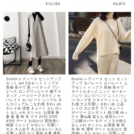
¥10,180
¥6,870
2color レディース セットアップ
6color レディース セット セット
セット set 2点セット トップス
アップ セパレート セパレート 上
長袖 長そで 黒 ハイネック ワン
下セット トップス 長袖 長そで
ピース ロングワンピース 膝下 V
タートルネック ニット セーター
ネック ノースリーブ Aライン セ
パンツ ロングパンツ ニットパン
パレイト セパレート シンプル 大
ツ ロング丈 スタイリッシュ こな
人カジュアル こなれ感 きれいめ
れ感 大人可愛い きれいめ 上品
キレイめ 清楚 キュート エレガン
レトロ 大人女子 ラフ キュート
ト おしゃれ オシャレ お洒落 春
ガーリー エレガント 抜け感 ゆっ
夏 春 夏 秋 冬 ママ 20代 30代
たり 重ね着 楽ちん 体型カバー
40代 デート お出かけ 普段使い
二の腕カバー モテ インスタ映え
韓国 トレンド かわいい 可愛い
おしゃれ オシャレ お洒落 春 秋
大人 大人女子 大人かわいい 大人
冬 秋 冬 通学 デート お出かけ 普
可愛い 休日 オフ 通学 仕事 通勤
段使い 大人 かわいい 可愛い デ