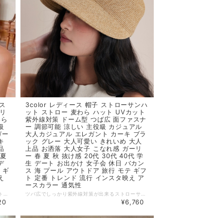
ャス
3color レディース 帽子 ストローサンハ
ドリ
ット ストロー 麦わら ハット UVカット
わら
紫外線対策 ドーム型 つば広 面ファスナ
級
ー 調節可能 涼しい 主役級 カジュアル
ガー
大人カジュアル エレガント カーキ ブラ
キ
ック グレー 大人可愛い きれいめ 大人
品
上品 お洒落 大人女子 こなれ感 ガーリ
 夏
ー 春 夏 秋 抜け感 20代 30代 40代 学
デ
生 デート お出かけ 女子会 休日 バカン
 ギ
ス 海 プール アウトドア 旅行 モテ ギフ
え
ト 定番 トレンド 流行 インスタ映え ア
ースカラー 通気性
サイドリボンが大人可愛いストローキャスケット。 つば広で紫外線対策が出来て機能性抜群です。麦わら素材で涼しくシンプルデザインでどんなコーデでも合わせやすい優秀アイテムです。 ◆ Color ホワイト ブラック キャメル ◆ Size 高さ：10cm、ツバ：6.5cm ◆ 素材 麦わら ・サイズ表記は生産元の情報を記載しておりますが、1cm～3cm程度の誤差がある場合がございます。 ・生産ロットによっては、デザインや色味に若干の違いが生じる場合がございます。 ・お使いのモニター設定などの違いにより、実際の商品と色味や素材感が異なって見える場合がございます。 【納期について】 ・お届けまでに2週間～3週間程度お時間をいただいております。余裕をもってご注文いただきますようお願いします。 ・メーカー在庫切れや商品不良等により、ご注文をキャンセルさせていただく場合もございます。 【返品について】 ・サイズ交換、お色交換などの返品、交換は行っておりません。十分にお確かめの上ご購入ください。 ・商品手配上の理由により、ご注文後のキャンセル、及びサイズ・カラー変更等は承ることができません。 ・海外インポート製品を扱っており、国内製品と比べ品質が劣る場合がございます。 縫製の粗さ・糸の不始末・多少の汚れや傷・繊維の匂い・色味やデザインの多少の違い等の理由による返品・交換はお受けしておりませんのでご了承くださいませ。 ※上記以外のご質問は、お問合せフォームからお気軽にご連絡ください。 その際、商品ページ下の6桁の商品管理コードをお知らせいただきますようお願いします。 dl4331
ツバ広でしっかり紫外線対策が出来るストローサンハット。 後ろの面ファスナーで好きな大きさに調節可能なのが嬉しいポイント。顎紐もついて風で飛ばされる心配はありません。 ◆ Color カーキ ブラック グレー ◆ Size 【ワンサイズ】 頭囲：55-65cm、ツバ：9cm、深さ：12cm、直径：12cm ・サイズ表記は生産元の情報を記載しておりますが、1cm～3cm程度の誤差がある場合がございます。 ・生産ロットによっては、デザインや色味に若干の違いが生じる場合がございます。 ・お使いのモニター設定などの違いにより、実際の商品と色味や素材感が異なって見える場合がございます。 【納期について】 ・お届けまでに2週間～3週間程度お時間をいただいております。余裕をもってご注文いただきますようお願いします。 ・メーカー在庫切れや商品不良等により、ご注文をキャンセルさせていただく場合もございます。 【返品について】 ・サイズ交換、お色交換などの返品、交換は行っておりません。十分にお確かめの上ご購入ください。 ・商品手配上の理由により、ご注文後のキャンセル、及びサイズ・カラー変更等は承ることができません。 ・海外インポート製品を扱っており、国内製品と比べ品質が劣る場合がございます。 縫製の粗さ・糸の不始末・多少の汚れや傷・繊維の匂い・色味やデザインの多少の違い等の理由による返品・交換はお受けしておりませんのでご了承くださいませ。 ※上記以外のご質問は、お問合せフォームからお気軽にご連絡ください。 その際、商品ページ下の6桁の商品管理コードをお知らせいただきますようお願いします。 dl4313
20
¥6,760