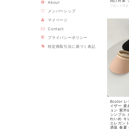
焼け対策 
About
メンバーシップ
マイページ
Contact
プライバシーポリシー
特定商取引法に基づく表記
6color
イザー 麦
ョン 紫外
シンプル 
れいめ キ
エレガント
洒落 春夏 