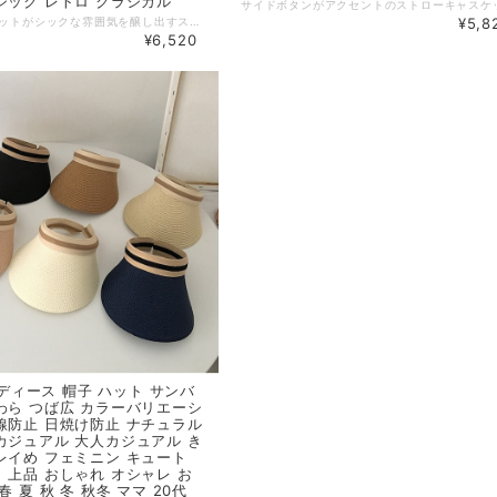
シック レトロ クラシカル
フロントのネットがシックな雰囲気を醸し出すストローキャスケット。 つば広でしっかり紫外線対策が出来、機能性＆デザイン性に優れたアイテムです。麦わら素材で通気性もよく春先から活躍します。 ◆ Color ベージュ カーキ ブラック グレー ◆ Size 【ワンサイズ】 頭囲：53-58cm、深さ：10cm、ツバ：6cm ・サイズ表記は生産元の情報を記載しておりますが、1cm～3cm程度の誤差がある場合がございます。 ・生産ロットによっては、デザインや色味に若干の違いが生じる場合がございます。 ・お使いのモニター設定などの違いにより、実際の商品と色味や素材感が異なって見える場合がございます。 【納期について】 ・お届けまでに2週間～3週間程度お時間をいただいております。余裕をもってご注文いただきますようお願いします。 ・メーカー在庫切れや商品不良等により、ご注文をキャンセルさせていただく場合もございます。 【返品について】 ・サイズ交換、お色交換などの返品、交換は行っておりません。十分にお確かめの上ご購入ください。 ・商品手配上の理由により、ご注文後のキャンセル、及びサイズ・カラー変更等は承ることができません。 ・海外インポート製品を扱っており、国内製品と比べ品質が劣る場合がございます。 縫製の粗さ・糸の不始末・多少の汚れや傷・繊維の匂い・色味やデザインの多少の違い等の理由による返品・交換はお受けしておりませんのでご了承くださいませ。 ※上記以外のご質問は、お問合せフォームからお気軽にご連絡ください。 その際、商品ページ下の6桁の商品管理コードをお知らせいただきますようお願いします。 dl4311
¥5,8
¥6,520
 レディース 帽子 ハット サンバ
わら つば広 カラーバリエーシ
線防止 日焼け防止 ナチュラル
カジュアル 大人カジュアル き
レイめ フェミニン キュート
 上品 おしゃれ オシャレ お
春 夏 秋 冬 秋冬 ママ 20代