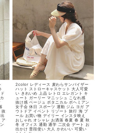
ト
2color レディース 麦わらサンバイザー
ト
ハット ストローキャスケット 大人可愛
 ド
い きれいめ 上品 レトロ エレガント キ
 カ
ュート ガーリー マニッシュ こなれ感
ク
抜け感 ベージュ ボタニカル ボヘミアン
落
女子会 休日 スポーツ 運動 ジム ヨガ ア
 抜
ウトドア イベント リゾート 旅行 海 プ
お出
ール お買い物 デイリー インスタ映え
 ア
おしゃれ オシャレ お洒落 春夏 春 夏 秋
レン
冬 オフィス 通勤 通学 二次会 デート お
出かけ 普段使い 大人 かわいい 可愛い