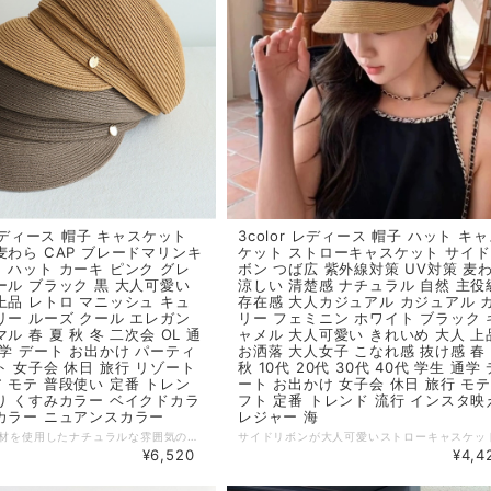
 レディース 帽子 キャスケット
3color レディース 帽子 ハット キ
麦わら CAP ブレードマリンキ
ケット ストローキャスケット サイ
 ハット カーキ ピンク グレ
ボン つば広 紫外線対策 UV対策 麦
ール ブラック 黒 大人可愛い
涼しい 清楚感 ナチュラル 自然 主役
上品 レトロ マニッシュ キュ
存在感 大人カジュアル カジュアル 
リー ルーズ クール エレガン
リー フェミニン ホワイト ブラック 
ル 春 夏 秋 冬 二次会 OL 通
ャメル 大人可愛い きれいめ 大人 上
通学 デート お出かけ パーティ
お洒落 大人女子 こなれ感 抜け感 春
ト 女子会 休日 旅行 リゾート
秋 10代 20代 30代 40代 学生 通学 
 モテ 普段使い 定番 トレン
ート お出かけ 女子会 休日 旅行 モテ
り くすみカラー ベイクドカラ
フト 定番 トレンド 流行 インスタ映
カラー ニュアンスカラー
レジャー 海
麦わら風の素材を使用したナチュラルな雰囲気のマリンキャスケット。丸みのあるシルエットが可愛くてサイドにあしらったゴールドのチャームがアクセントをプラスします。カジュアルにもきれいめにも合わせやすく様々なスタイリングに活躍するアイテムです ◆ Color カーキ ピンク チャコール ブラック ◆ Size（cm） ツバ6 深さ10 ・サイズ表記は生産元の情報を記載しておりますが、1cm～3cm程度の誤差がある場合がございます。 ・生産ロットによっては、デザインや色味に若干の違いが生じる場合がございます。 ・お使いのモニター設定などの違いにより、実際の商品と色味や素材感が異なって見える場合がございます。 【納期について】 ・お届けまでに2週間～3週間程度お時間をいただいております。余裕をもってご注文いただきますようお願いします。 ・メーカー在庫切れや商品不良等により、ご注文をキャンセルさせていただく場合もございます。 【返品について】 ・サイズ交換、お色交換などの返品、交換は行っておりません。十分にお確かめの上ご購入ください。 ・商品手配上の理由により、ご注文後のキャンセル、及びサイズ・カラー変更等は承ることができません。 ・海外インポート製品を扱っており、国内製品と比べ品質が劣る場合がございます。 縫製の粗さ・糸の不始末・多少の汚れや傷・繊維の匂い・色味やデザインの多少の違い等の理由による返品・交換はお受けしておりませんのでご了承くださいませ。 ※上記以外のご質問は、お問合せフォームからお気軽にご連絡ください。 その際、商品ページ下の6桁の商品管理コードをお知らせいただきますようお願いします。 dl3083
¥6,520
¥4,4