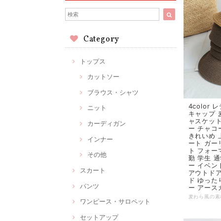
Category
トップス
カットソー
ブラウス・シャツ
4color
ニット
キャップ 
ャスケット
カーディガン
ー チャコ
きれいめ 
インナー
ート ガー
ト フォーマ
その他
勤 学生 
ー イベン
スカート
アウトドア
ド ゆった
パンツ
ー アース
ワンピース・サロペット
セットアップ