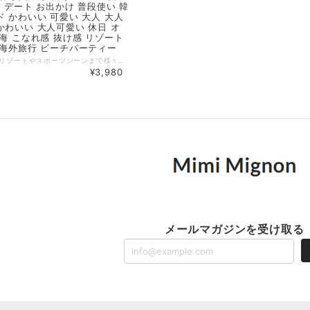
代 デート お出かけ 普段使い 韓
ド かわいい 可愛い 大人 大人
かわいい 大人可愛い 休日 オ
 海 こなれ感 抜け感 リゾート
 海外旅行 ビーチパーティー
普段使いからリゾートやスポーツシーンまで様々なシーンで活躍するサンバイザー。 シンプルでナチュラルなデザインはどんなコーディネートにもマッチします。 ◆ Color ブラック ブラウン ベージュ ピンク オフホワイト ネイビー ◆ Size 【ワンサイズ】 帽子つば：10cm、頭囲：56‐61cm（ゴムバンド） ・サイズ表記は生産元の情報を記載しておりますが、1cm～3cm程度の誤差がある場合がございます。 ・生産ロットによっては、デザインや色味に若干の違いが生じる場合がございます。 ・お使いのモニター設定などの違いにより、実際の商品と色味や素材感が異なって見える場合がございます。 【納期について】 ・お届けまでに2週間～3週間程度お時間をいただいております。余裕をもってご注文いただきますようお願いします。 ・メーカー在庫切れや商品不良等により、ご注文をキャンセルさせていただく場合もございます。 【返品について】 ・サイズ交換、お色交換などの返品、交換は行っておりません。十分にお確かめの上ご購入ください。 ・商品手配上の理由により、ご注文後のキャンセル、及びサイズ・カラー変更等は承ることができません。 ・海外インポート製品を扱っており、国内製品と比べ品質が劣る場合がございます。 縫製の粗さ・糸の不始末・多少の汚れや傷・繊維の匂い・色味やデザインの多少の違い等の理由による返品・交換はお受けしておりませんのでご了承くださいませ。 ※上記以外のご質問は、お問合せフォームからお気軽にご連絡ください。 その際、商品ページ下の6桁の商品管理コードをお知らせいただきますようお願いします。 dl1223
¥3,980
メールマガジンを受け取る