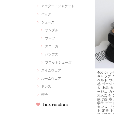
アウター・ジャケット
バッグ
シューズ
サンダル
ブーツ
スニーカー
パンプス
フラットシューズ
スイムウェア
4color
キャップ 
ルームウェア
ベルト つ
感 ゴージ
ドレス
人 上品 
ージュ カ
帽子
大人女子 
抜け感 春 
学生 デー
Information
カンス リ
ト 定番 