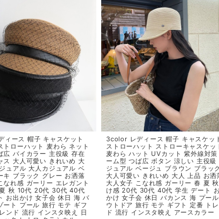
 レディース 帽子 キャスケット
3color レディース 帽子 キャスケッ
ストローハット 麦わら ネット
ストローハット ストローキャスケッ
ば広 バイカラー 主役級 存在
麦わら ハット UVカット 紫外線対策
ャス 大人可愛い きれいめ 大
ーム型 つば広 ボタン 涼しい 主役級
カジュアル 大人カジュアル ベ
ジュアル ベージュ ブラウン ブラッ
ーキ ブラック グレー お洒落
大人可愛い きれいめ 大人 上品 お洒
こなれ感 ガーリー エレガント
大人女子 こなれ感 ガーリー 春 夏 秋
夏 秋 10代 20代 30代 40代
け感 20代 30代 40代 学生 デート 
ト お出かけ 女子会 休日 海 バ
かけ 女子会 休日 バカンス 海 プール
ゾート プール 旅行 モテ ギフ
ウトドア 旅行 モテ ギフト 定番 ト
トレンド 流行 インスタ映え 日
ド 流行 インスタ映え アースカラー