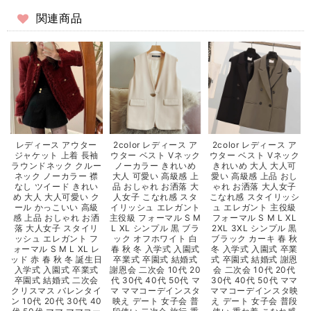
関連商品
レディース アウター
2color レディース ア
2color レディース ア
ジャケット 上着 長袖
ウター ベスト Vネック
ウター ベスト Vネック
ラウンドネック クルー
ノーカラー きれいめ
きれいめ 大人 大人可
ネック ノーカラー 襟
大人 可愛い 高級感 上
愛い 高級感 上品 おし
なし ツイード きれい
品 おしゃれ お洒落 大
ゃれ お洒落 大人女子
め 大人 大人可愛い ク
人女子 こなれ感 スタ
こなれ感 スタイリッシ
ール かっこいい 高級
イリッシュ エレガント
ュ エレガント 主役級
感 上品 おしゃれ お洒
主役級 フォーマル S M
フォーマル S M L XL
落 大人女子 スタイリ
L XL シンプル 黒 ブラ
2XL 3XL シンプル 黒
ッシュ エレガント フ
ック オフホワイト 白
ブラック カーキ 春 秋
ォーマル S M L XL レ
春 秋 冬 入学式 入園式
冬 入学式 入園式 卒業
ッド 赤 春 秋 冬 誕生日
卒業式 卒園式 結婚式
式 卒園式 結婚式 謝恩
入学式 入園式 卒業式
謝恩会 二次会 10代 20
会 二次会 10代 20代
卒園式 結婚式 二次会
代 30代 40代 50代 マ
30代 40代 50代 ママ
クリスマス バレンタイ
マ ママコーデインスタ
ママコーデインスタ映
ン 10代 20代 30代 40
映え デート 女子会 普
え デート 女子会 普段