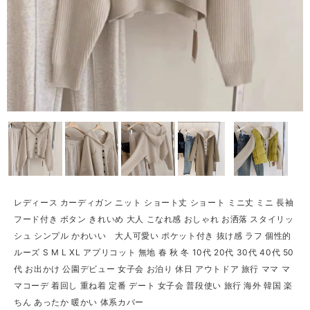
レディース カーディガン ニット ショート丈 ショート ミニ丈 ミニ 長袖
フード付き ボタン きれいめ 大人 こなれ感 おしゃれ お洒落 スタイリッ
シュ シンプル かわいい 大人可愛い ポケット付き 抜け感 ラフ 個性的
ルーズ S M L XL アプリコット 無地 春 秋 冬 10代 20代 30代 40代 50
代 お出かけ 公園デビュー 女子会 お泊り 休日 アウトドア 旅行 ママ マ
マコーデ 着回し 重ね着 定番 デート 女子会 普段使い 旅行 海外 韓国 楽
ちん あったか 暖かい 体系カバー