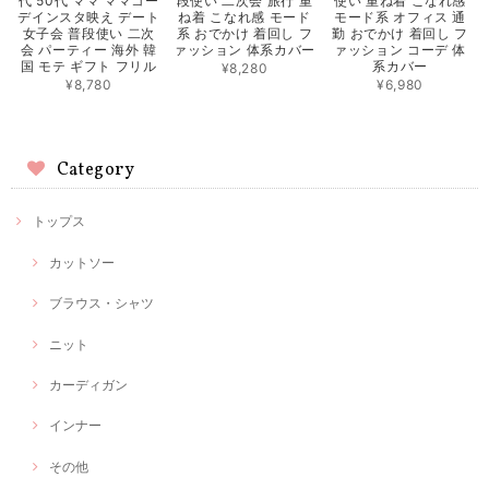
代 50代 ママ ママコー
段使い 二次会 旅行 重
使い 重ね着 こなれ感
デインスタ映え デート
ね着 こなれ感 モード
モード系 オフィス 通
女子会 普段使い 二次
系 おでかけ 着回し フ
勤 おでかけ 着回し フ
会 パーティー 海外 韓
ァッション 体系カバー
ァッション コーデ 体
国 モテ ギフト フリル
系カバー
¥8,280
¥8,780
¥6,980
Category
トップス
カットソー
ブラウス・シャツ
ニット
カーディガン
インナー
その他