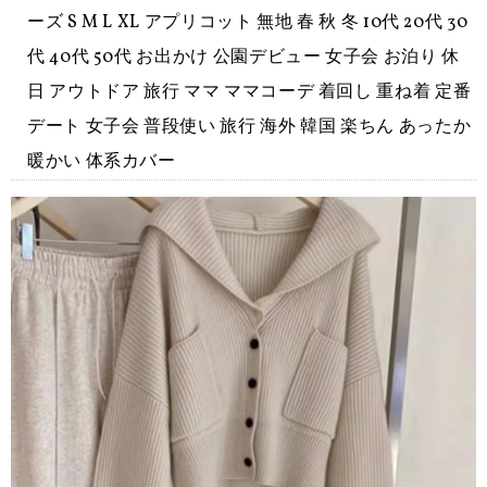
ーズ S M L XL アプリコット 無地 春 秋 冬 10代 20代 30
代 40代 50代 お出かけ 公園デビュー 女子会 お泊り 休
日 アウトドア 旅行 ママ ママコーデ 着回し 重ね着 定番
デート 女子会 普段使い 旅行 海外 韓国 楽ちん あったか
暖かい 体系カバー