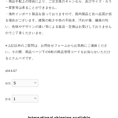
・商品手配上の理由により、ご注文後のキャンセル、及びサイズ・カラ
ー変更等は承ることができません。
・海外インポート製品を扱っておりますので、国内製品と比べ品質が劣
る場合がございます。縫製の粗さや糸の不始末、汚れや傷、繊維の匂
い、色味やデザインの違い等による返品・交換はお受けしておりません
のでご了承くださいませ。
※上記以外のご質問は、お問合せフォームからお気軽にご連絡くださ
い。その際、商品ページ下の6桁の商品管理コードをお知らせいただけ
るとスムーズです。
dl4447
種類
数量
International shipping available