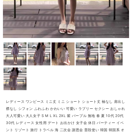
レディース ワンピース ミニ丈 ミニ ショート ショート丈 袖なし 肩出し
襟なし シフォン ふわふわ かわいい 可愛い ラブリー セクシー おしゃれ
大人可愛い 大人女子 S M L XL 2XL 紫 パープル 無地 春 夏 10代 20代
30代 レディース 女性用 デート お出かけ 女子会 休日 パーティー イベ
ント リゾート 旅行 トラベル 海 二次会 謝恩会 普段使い 韓国 韓国系 オ