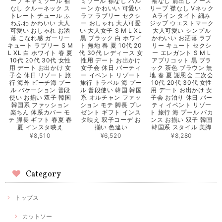
ーブ キャミソール 袖
ミソール 襟なし バル
袖なし 肩出し ノース
なし クルーネック ス
ーン かわいい 可愛い
リーブ 襟なし Vネック
トレート チュール ふ
ラフ ラブリー セクシ
Aライン タイト 細み
わふわ かわいい 大人
ー おしゃれ 大人可愛
ジップ ウエストマーク
可愛い おしゃれ お洒
い 大人女子 S M L XL
大人可愛い シンプル
落 こなれ感 ガーリー
黒 ブラック 白 ホワイ
かわいい お洒落 ラブ
キュート ラブリー S M
ト 無地 春 夏 10代 20
リー キュート セクシ
L XL 白 ホワイト 春 夏
代 30代 レディース 女
ー エレガント S M L
10代 20代 30代 女性
性用 デート お出かけ
アプリコット 黒 ブラ
用 デート お出かけ 女
女子会 休日 パーティ
ック 茶色 ブラウン 無
子会 休日 リゾート 旅
ー イベント リゾート
地 春 夏 謝恩会 二次会
行 海外 ビーチ海 プー
旅行 トラベル 海 プー
10代 20代 30代 女性
ル バケーション 普段
ル 普段使い 韓国 韓国
用 デート お出かけ 女
使い お揃い 双子 韓国
系 オルチャン ファッ
子会 お泊り 休日 パー
韓国系 ファッション
ション モテ 脚長 プレ
ティ イベント リゾー
楽ちん 体系カバー モ
ゼント ギフト インス
ト 旅行 海 プール バカ
テ 脚長 ギフト 春夏 春
タ映え 双子コーデ お
ンス お揃い 双子 韓国
夏 インスタ映え
揃い 色違い
韓国系 スタイル 美脚
¥8,510
¥6,520
¥8,280
Category
トップス
カットソー