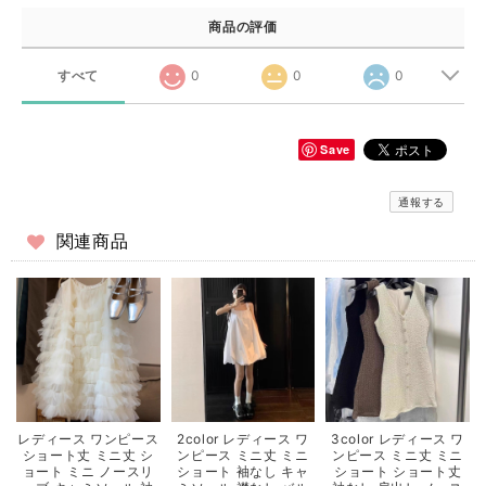
商品の評価
すべて
0
0
0
Save
通報する
関連商品
レディース ワンピース
2color レディース ワ
3color レディース ワ
ショート丈 ミニ丈 シ
ンピース ミニ丈 ミニ
ンピース ミニ丈 ミニ
ョート ミニ ノースリ
ショート 袖なし キャ
ショート ショート丈