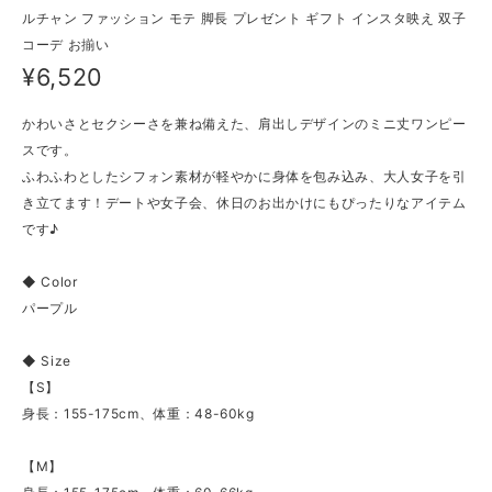
ルチャン ファッション モテ 脚長 プレゼント ギフト インスタ映え 双子
コーデ お揃い
¥6,520
かわいさとセクシーさを兼ね備えた、肩出しデザインのミニ丈ワンピー
スです。
ふわふわとしたシフォン素材が軽やかに身体を包み込み、大人女子を引
き立てます！デートや女子会、休日のお出かけにもぴったりなアイテム
です♪
◆ Color
パープル
◆ Size
【S】
身長：155-175cm、体重：48-60kg
【M】