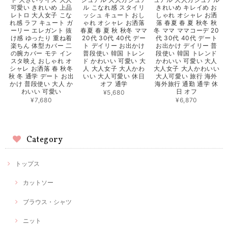
可愛い きれいめ 上品
ル こなれ感 スタイリ
きれいめ キレイめ お
レトロ 大人女子 こな
ッシュ キュート おし
しゃれ オシャレ お洒
れ感 ラフ キュート ガ
ゃれ オシャレ お洒落
落 春夏 春 夏 秋冬 秋
ーリー エレガント 抜
春夏 春 夏 秋 秋冬 ママ
冬 ママ ママコーデ 20
け感 ゆったり 重ね着
20代 30代 40代 デー
代 30代 40代 デート
楽ちん 体型カバー 二
ト デイリー お出かけ
お出かけ デイリー 普
の腕カバー モテ イン
普段使い 韓国 トレン
段使い 韓国 トレンド
スタ映え おしゃれ オ
ド かわいい 可愛い 大
かわいい 可愛い 大人
シャレ お洒落 春 秋冬
人 大人女子 大人かわ
大人女子 大人かわいい
秋 冬 通学 デート お出
いい 大人可愛い 休日
大人可愛い 旅行 海外
かけ 普段使い 大人 か
オフ 通学
海外旅行 通勤 通学 休
わいい 可愛い
日 オフ
¥5,680
¥7,680
¥6,870
Category
トップス
カットソー
ブラウス・シャツ
ニット