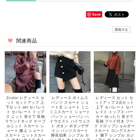
Save
通報する
関連商品
2color レディース セ
レディース ボトムス
レディース セット セ
ット セットアップ 上
パンツ スカート ショ
ットアップ 2点セット
下セット set セパレイ
ート丈 ショート ミニ
上下 セパレート セパ
ト セパレート トップ
ミニスカート ショート
レイト トップス パー
ス ニット 長そで 長袖
パンツ ショーパン ハ
カー ゆったり 長そで
ラウンドネック ケーブ
イウエスト ハイウェス
長袖 フード付き フー
ルニット スカート シ
ト ボタン ボタンデザ
ド ドロップショルダー
ョート 膝上 ショート
イン パンツスカート
スカート ロングスカー
スカート ニットスカー
脚長効果 シンプル カ
ト 膝下 シンプル カジ
ト 大きいサイズ 大人
ジュアル 大人カジュア
ュアル 大人カジュアル