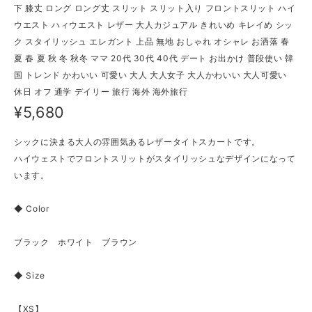
下 膝丈 ロング ロング丈 スリット スリット入り フロントスリット ハイ
ウエスト ハィウエスト レザー 大人カジュアル きれいめ キレイめ シッ
ク スタイリッシュ エレガント 上品 無地 おしゃれ オシャレ お洒落 春
夏 春 夏 秋 冬 秋冬 ママ 20代 30代 40代 デート お出かけ 普段使い 韓
国 トレンド かわいい 可愛い 大人 大人女子 大人かわいい 大人可愛い
休日 オフ 通学 デイリー 旅行 海外 海外旅行
¥5,680
シックに決まる大人の雰囲気あるレザータイトスカートです。
ハイウェストでフロントスリットがスタイリッシュなデザインになって
います。
◆ Color
ブラック ホワイト ブラウン
◆ Size
【XS】