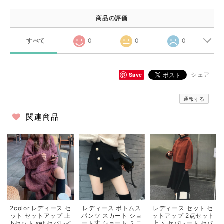
商品の評価
すべて
0
0
0
Save
シェア
通報する
関連商品
2color レディース セ
レディース ボトムス
レディース セット セ
ット セットアップ 上
パンツ スカート ショ
ットアップ 2点セット
下セット set セパレイ
ート丈 ショート ミニ
上下 セパレート セパ