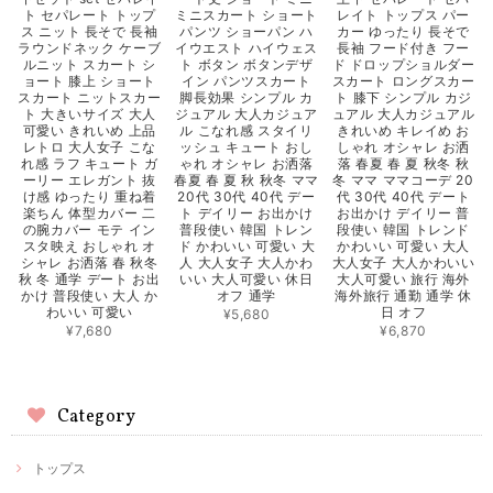
ト セパレート トップ
ミニスカート ショート
レイト トップス パー
ス ニット 長そで 長袖
パンツ ショーパン ハ
カー ゆったり 長そで
ラウンドネック ケーブ
イウエスト ハイウェス
長袖 フード付き フー
ルニット スカート シ
ト ボタン ボタンデザ
ド ドロップショルダー
ョート 膝上 ショート
イン パンツスカート
スカート ロングスカー
スカート ニットスカー
脚長効果 シンプル カ
ト 膝下 シンプル カジ
ト 大きいサイズ 大人
ジュアル 大人カジュア
ュアル 大人カジュアル
可愛い きれいめ 上品
ル こなれ感 スタイリ
きれいめ キレイめ お
レトロ 大人女子 こな
ッシュ キュート おし
しゃれ オシャレ お洒
れ感 ラフ キュート ガ
ゃれ オシャレ お洒落
落 春夏 春 夏 秋冬 秋
ーリー エレガント 抜
春夏 春 夏 秋 秋冬 ママ
冬 ママ ママコーデ 20
け感 ゆったり 重ね着
20代 30代 40代 デー
代 30代 40代 デート
楽ちん 体型カバー 二
ト デイリー お出かけ
お出かけ デイリー 普
の腕カバー モテ イン
普段使い 韓国 トレン
段使い 韓国 トレンド
スタ映え おしゃれ オ
ド かわいい 可愛い 大
かわいい 可愛い 大人
シャレ お洒落 春 秋冬
人 大人女子 大人かわ
大人女子 大人かわいい
秋 冬 通学 デート お出
いい 大人可愛い 休日
大人可愛い 旅行 海外
かけ 普段使い 大人 か
オフ 通学
海外旅行 通勤 通学 休
わいい 可愛い
日 オフ
¥5,680
¥7,680
¥6,870
Category
トップス