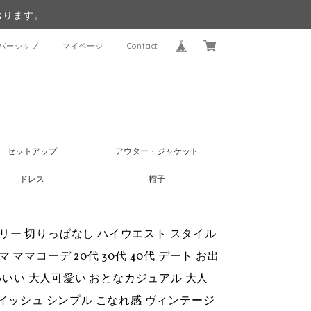
おります。
バーシップ
マイページ
Contact
セットアップ
アウター・ジャケット
ドレス
帽子
リー 切りっぱなし ハイウエスト スタイル
 ママコーデ 20代 30代 40代 デート お出
かわいい 大人可愛い おとなカジュアル 大人
ーイッシュ シンプル こなれ感 ヴィンテージ