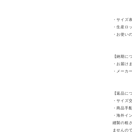
・サイズ表
・生産ロ
・お使い
【納期に
・お届け
・メーカ
【返品に
・サイズ
・商品手
・海外イ
縫製の粗
ませんの