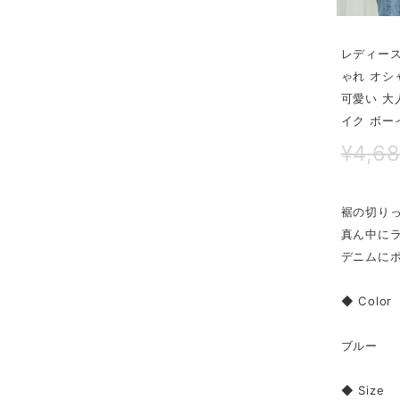
レディース
ゃれ オシャ
可愛い 大
イク ボー
¥4,6
裾の切り
真ん中に
デニムに
◆ Color
ブルー
◆ Size