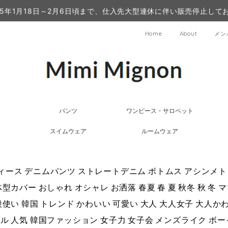
25年1月18日～2月6日頃まで、仕入先大型連休に伴い販売停止して
Home
About
メン
パンツ
ワンピース・サロペット
スイムウェア
ルームウェア
ィース デニムパンツ ストレートデニム ボトムス アシンメト
型カバー おしゃれ オシャレ お洒落 春夏 春 夏 秋冬 秋 冬 ママ
段使い 韓国 トレンド かわいい 可愛い 大人 大人女子 大人
ル 人気 韓国ファッション 女子力 女子会 メンズライク ボ