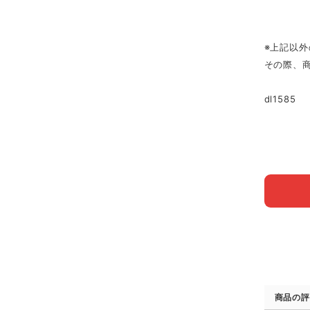
※上記以
その際、
dl1585
商品の評