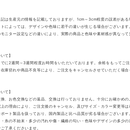
記は生産元の情報を記載しておりますが、1cm～3cm程度の誤差があ
ットによっては、デザインや色味に若干の違いが生じる場合がございます
のモニター設定などの違いにより、実際の商品と色味や素材感が異なって
ついて】
までに2週間～3週間程度お時間をいただいております。余裕をもってご
ー在庫切れや商品不良等により、ご注文をキャンセルさせていただく場合
ついて】
交換、お色交換などの返品、交換は行っておりません。十分にお確かめの
配上の理由により、ご注文後のキャンセル、及びサイズ・カラー変更等は
ンポート製品を扱っており、国内製品と比べ品質が劣る場合がございます
さ・糸の不始末・多少の汚れや傷・繊維の匂い・色味やデザインの多少の
でご了承くださいませ。