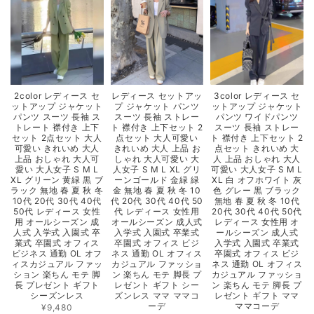
2color レディース セ
レディース セットアッ
3color レディース セ
ットアップ ジャケット
プ ジャケット パンツ
ットアップ ジャケット
パンツ スーツ 長袖 ス
スーツ 長袖 ストレー
パンツ ワイドパンツ
トレート 襟付き 上下
ト 襟付き 上下セット 2
スーツ 長袖 ストレー
セット 2点セット 大人
点セット 大人可愛い
ト 襟付き 上下セット 2
可愛い きれいめ 大人
きれいめ 大人 上品 お
点セット きれいめ 大
上品 おしゃれ 大人可
しゃれ 大人可愛い 大
人 上品 おしゃれ 大人
愛い 大人女子 S M L
人女子 S M L XL グリ
可愛い 大人女子 S M L
XL グリーン 黄緑 黒 ブ
ーンゴールド 金緑 緑
XL 白 オフホワイト 灰
ラック 無地 春 夏 秋 冬
金 無地 春 夏 秋 冬 10
色 グレー 黒 ブラック
10代 20代 30代 40代
代 20代 30代 40代 50
無地 春 夏 秋 冬 10代
50代 レディース 女性
代 レディース 女性用
20代 30代 40代 50代
用 オールシーズン 成
オールシーズン 成人式
レディース 女性用 オ
人式 入学式 入園式 卒
入学式 入園式 卒業式
ールシーズン 成人式
業式 卒園式 オフィス
卒園式 オフィス ビジ
入学式 入園式 卒業式
ビジネス 通勤 OL オフ
ネス 通勤 OL オフィス
卒園式 オフィス ビジ
ィスカジュアル ファッ
カジュアル ファッショ
ネス 通勤 OL オフィス
ション 楽ちん モテ 脚
ン 楽ちん モテ 脚長 プ
カジュアル ファッショ
長 プレゼント ギフト
レゼント ギフト シー
ン 楽ちん モテ 脚長 プ
シーズンレス
ズンレス ママ ママコ
レゼント ギフト ママ
ーデ
ママコーデ
¥9,480