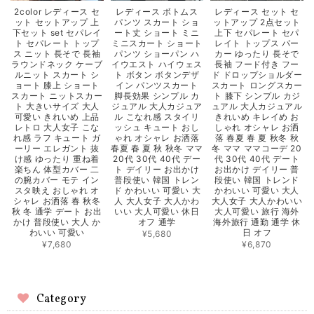
2color レディース セ
レディース ボトムス
レディース セット セ
ット セットアップ 上
パンツ スカート ショ
ットアップ 2点セット
下セット set セパレイ
ート丈 ショート ミニ
上下 セパレート セパ
ト セパレート トップ
ミニスカート ショート
レイト トップス パー
ス ニット 長そで 長袖
パンツ ショーパン ハ
カー ゆったり 長そで
ラウンドネック ケーブ
イウエスト ハイウェス
長袖 フード付き フー
ルニット スカート シ
ト ボタン ボタンデザ
ド ドロップショルダー
ョート 膝上 ショート
イン パンツスカート
スカート ロングスカー
スカート ニットスカー
脚長効果 シンプル カ
ト 膝下 シンプル カジ
ト 大きいサイズ 大人
ジュアル 大人カジュア
ュアル 大人カジュアル
可愛い きれいめ 上品
ル こなれ感 スタイリ
きれいめ キレイめ お
レトロ 大人女子 こな
ッシュ キュート おし
しゃれ オシャレ お洒
れ感 ラフ キュート ガ
ゃれ オシャレ お洒落
落 春夏 春 夏 秋冬 秋
ーリー エレガント 抜
春夏 春 夏 秋 秋冬 ママ
冬 ママ ママコーデ 20
け感 ゆったり 重ね着
20代 30代 40代 デー
代 30代 40代 デート
楽ちん 体型カバー 二
ト デイリー お出かけ
お出かけ デイリー 普
の腕カバー モテ イン
普段使い 韓国 トレン
段使い 韓国 トレンド
スタ映え おしゃれ オ
ド かわいい 可愛い 大
かわいい 可愛い 大人
シャレ お洒落 春 秋冬
人 大人女子 大人かわ
大人女子 大人かわいい
秋 冬 通学 デート お出
いい 大人可愛い 休日
大人可愛い 旅行 海外
かけ 普段使い 大人 か
オフ 通学
海外旅行 通勤 通学 休
わいい 可愛い
日 オフ
¥5,680
¥7,680
¥6,870
Category