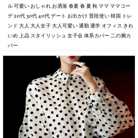
ル 可愛い おしゃれ お洒落 春夏 春 夏 秋 ママ ママコー
デ 20代 30代 40代 デート お出かけ 普段使い 韓国 トレ
ンド 大人 大人女子 大人可愛い 通勤 通学 オフィス きれ
いめ 上品 スタイリッシュ 女子会 体系カバー 二の腕カ
バー