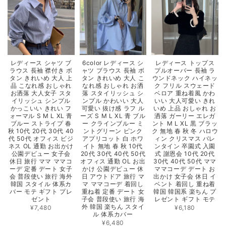
レディース シャツ ブ
6color レディース シ
レディース トップス
ラウス 長袖 襟付き ボ
ャツ ブラウス 長袖 ボ
プルオーバー 長袖 ラ
タン きれいめ 大人 上
タン きれいめ 大人 こ
ウンドネック ハイネッ
品 こなれ感 おしゃれ
なれ感 おしゃれ お洒
ク フリル スウェード
お洒落 大人女子 スタ
落 スタイリッシュ シ
ベロア 重ね着風 かわ
イリッシュ シンプル
ンプル かわいい 大人
いい 大人可愛い きれ
かっこいい きれい フ
可愛い 抜け感 ラフ ル
いめ 上品 おしゃれ お
ォーマル S M L XL 青
ーズ S M L XL 青 ブル
洒落 ガーリー エレガ
ブルー ストライプ 春
ー クラインブルー ミ
ント M L XL 黒 ブラッ
秋 10代 20代 30代 40
ントグリーン ピンク
ク 無地 春 秋 冬 ハロウ
代 50代 オフィス ビジ
アプリコット 白 ホワ
ィン クリスマス バレ
ネス OL 通勤 お出かけ
イト 無地 春 秋 10代
ンタイン 卒園式 入園
公園デビュー 女子会
20代 30代 40代 50代
式 謝恩会 10代 20代
休日 旅行 ママ ママコ
オフィス 通勤 OL お出
30代 40代 50代 ママ
ーデ 定番 デート 女子
かけ 公園デビュー 休
ママコーデ デート お
会 普段使い 旅行 海外
日 アウトドア 旅行 マ
出かけ 女子会 休日 イ
韓国 スタイル 体系カ
マ ママコーデ 着回し
ベント 着回し 重ね着
バー モテ ギフト プレ
重ね着 定番 デート 女
韓国 韓国系 楽ちん プ
ゼント
子会 普段使い 旅行 海
レゼント ギフト モテ
外 韓国 楽ちん スタイ
¥7,480
¥6,180
ル 体系カバー
¥6,480