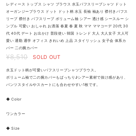
レディース トップス シャツ ブラウス 水玉パフスリーブシャツ ドット
オーガンジーブラウス ドット ドット柄 水玉 長袖 袖あり 襟付きパフス
リーブ 襟付き パフスリーブ ボリューム袖 シアー 透け感 シースルー シ
ンプル 可愛い おしゃれ お洒落 春夏 春 夏 秋 ママ ママコーデ 20代 30
代 40代 デート お出かけ 普段使い 韓国 トレンド 大人 大人女子 大人可
愛い 通勤 通学 オフィス きれいめ 上品 スタイリッシュ 女子会 体系カ
バー 二の腕カバー
¥8,510
SOLD OUT
水玉ドット柄が可愛いパフスリーブシャツブラウス。
ボリューム袖で二の腕カバーもばっちり♪シアー素材で抜け感があり、
パンツスタイルやスカートにも合わせやすい1枚です。
◆ Color
ワンカラー
◆ Size