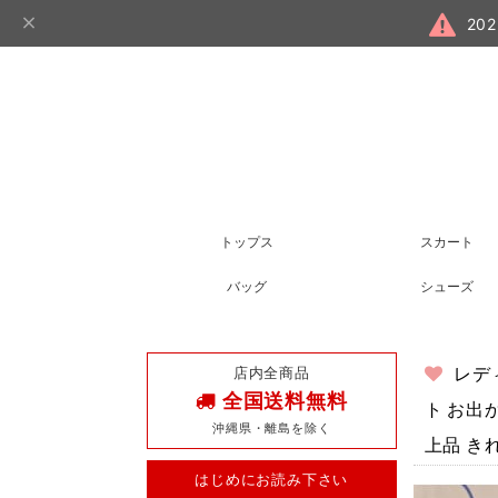
20
トップス
スカート
バッグ
シューズ
店内全商品
レデ
全国送料無料
ト お出
沖縄県・離島を除く
上品 き
はじめにお読み下さい