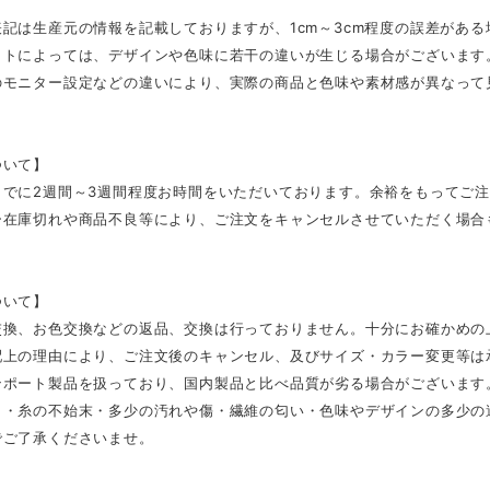
記は生産元の情報を記載しておりますが、1cm～3cm程度の誤差があ
ットによっては、デザインや色味に若干の違いが生じる場合がございます
のモニター設定などの違いにより、実際の商品と色味や素材感が異なって
ついて】
までに2週間～3週間程度お時間をいただいております。余裕をもってご
ー在庫切れや商品不良等により、ご注文をキャンセルさせていただく場合
ついて】
交換、お色交換などの返品、交換は行っておりません。十分にお確かめの
配上の理由により、ご注文後のキャンセル、及びサイズ・カラー変更等は
ンポート製品を扱っており、国内製品と比べ品質が劣る場合がございます
さ・糸の不始末・多少の汚れや傷・繊維の匂い・色味やデザインの多少の
でご了承くださいませ。