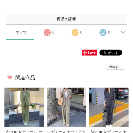
商品の評価
すべて
0
0
0
Save
通報する
関連商品
2color レディース セ
レディース セットアッ
3color レディース セ