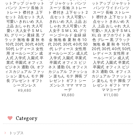
ットアップ ジャケット
プ ジャケット パンツ
ットアップ ジャケット
パンツ スーツ 長袖 ス
スーツ 長袖 ストレー
パンツ ワイドパンツ
トレート 襟付き 上下
ト 襟付き 上下セット 2
スーツ 長袖 ストレー
セット 2点セット 大人
点セット 大人可愛い
ト 襟付き 上下セット 2
可愛い きれいめ 大人
きれいめ 大人 上品 お
点セット きれいめ 大
上品 おしゃれ 大人可
しゃれ 大人可愛い 大
人 上品 おしゃれ 大人
愛い 大人女子 S M L
人女子 S M L XL グリ
可愛い 大人女子 S M L
XL グリーン 黄緑 黒 ブ
ーンゴールド 金緑 緑
XL 白 オフホワイト 灰
ラック 無地 春 夏 秋 冬
金 無地 春 夏 秋 冬 10
色 グレー 黒 ブラック
10代 20代 30代 40代
代 20代 30代 40代 50
無地 春 夏 秋 冬 10代
50代 レディース 女性
代 レディース 女性用
20代 30代 40代 50代
用 オールシーズン 成
オールシーズン 成人式
レディース 女性用 オ
人式 入学式 入園式 卒
入学式 入園式 卒業式
ールシーズン 成人式
業式 卒園式 オフィス
卒園式 オフィス ビジ
入学式 入園式 卒業式
ビジネス 通勤 OL オフ
ネス 通勤 OL オフィス
卒園式 オフィス ビジ
ィスカジュアル ファッ
カジュアル ファッショ
ネス 通勤 OL オフィス
ション 楽ちん モテ 脚
ン 楽ちん モテ 脚長 プ
カジュアル ファッショ
長 プレゼント ギフト
レゼント ギフト シー
ン 楽ちん モテ 脚長 プ
シーズンレス
ズンレス ママ ママコ
レゼント ギフト ママ
ーデ
ママコーデ
¥9,480
¥9,680
¥11,080
Category
トップス