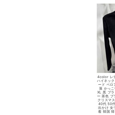
4color
ハイネック
ード ベロ
落 かっこ
XL 黒 ブ
ー 茶色 ブ
クリスマス 
40代 50
出かけ 女
着 韓国 