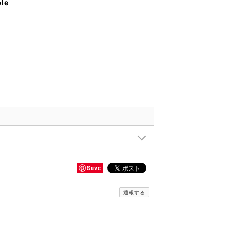
ble
Save
通報する