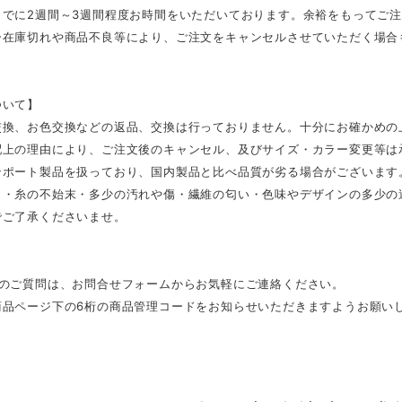
までに2週間～3週間程度お時間をいただいております。余裕をもってご
ー在庫切れや商品不良等により、ご注文をキャンセルさせていただく場合
ついて】
交換、お色交換などの返品、交換は行っておりません。十分にお確かめの
配上の理由により、ご注文後のキャンセル、及びサイズ・カラー変更等は
ンポート製品を扱っており、国内製品と比べ品質が劣る場合がございます
さ・糸の不始末・多少の汚れや傷・繊維の匂い・色味やデザインの多少の
でご了承くださいませ。
外のご質問は、お問合せフォームからお気軽にご連絡ください。
商品ページ下の6桁の商品管理コードをお知らせいただきますようお願い