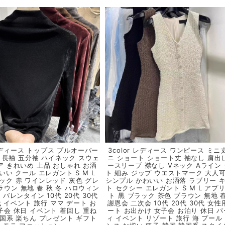
 レディース トップス プルオーバー
3color レディース ワンピース ミニ
 長袖 五分袖 ハイネック スウェ
ニ ショート ショート丈 袖なし 肩出
ア きれいめ 上品 おしゃれ お洒
ースリーブ 襟なし Vネック Aライン
いい クール エレガント S M L
ト 細み ジップ ウエストマーク 大人
ラック 赤 ワインレッド 灰色 グレ
シンプル かわいい お洒落 ラブリー 
ラウン 無地 春 秋 冬 ハロウィン
ト セクシー エレガント S M L アプ
バレンタイン 10代 20代 30代
ト 黒 ブラック 茶色 ブラウン 無地 
代 イベント 旅行 ママ デート お
謝恩会 二次会 10代 20代 30代 女性
子会 休日 イベント 着回し 重ね
ート お出かけ 女子会 お泊り 休日 
韓国系 楽ちん プレゼント ギフト
ィ イベント リゾート 旅行 海 プール