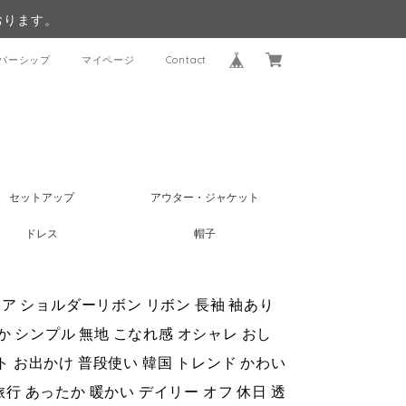
おります。
バーシップ
マイページ
Contact
セットアップ
アウター・ジャケット
ドレス
帽子
ア ショルダーリボン リボン 長袖 袖あり
か シンプル 無地 こなれ感 オシャレ おし
デート お出かけ 普段使い 韓国 トレンド かわい
旅行 あったか 暖かい デイリー オフ 休日 透