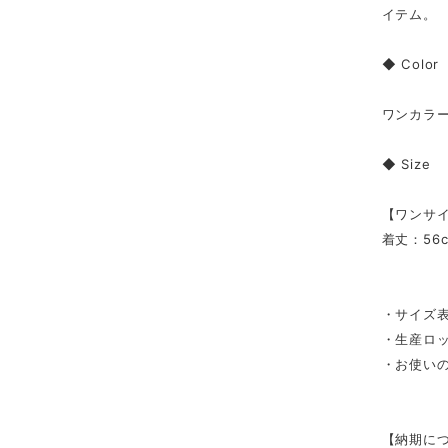
イテム。
◆ Color
ワンカラ
◆ Size
【ワンサ
着丈：56
・サイズ表
・生産ロ
・お使い
【納期に