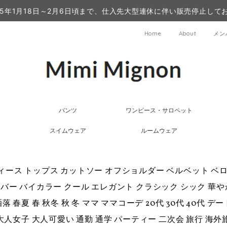
25年1月18日～2月6日頃まで、仕入先大型連休に伴い販売停止して
Home
About
メン
パンツ
ワンピース・サロペット
スイムウェア
ルームウェア
ィース トップス カットソー オフショルダー ベルベット ベロ
バー バイカラー クール エレガント クラシック シック 華や
落 春夏 春 秋冬 秋 冬 ママ ママコーデ 20代 30代 40代 
 大人女子 大人可愛い 通勤 通学 パーティー 二次会 旅行 海外