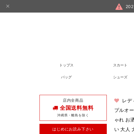
20
トップス
スカート
バッグ
シューズ
店内全商品
レデ
全国送料無料
プルオー
沖縄県・離島を除く
ゃれ お洒
はじめにお読み下さい
い 大人