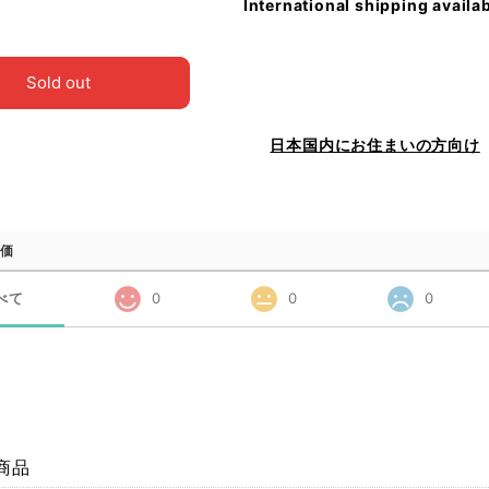
International shipping availa
Sold out
日本国内にお住まいの方向け
価
べて
0
0
0
商品