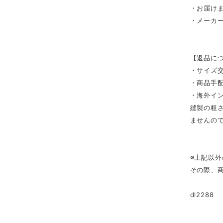
・お届け
・メーカ
【返品に
・サイズ
・商品手
・海外イ
縫製の粗
ませんの
※上記以
その際、
dl2288