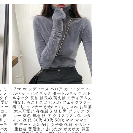
丈 ミ
2color レディース ベロア カットソー ベ
し ノ
ルベット ハイネック タートルネック ボト
 タイ
ルネック 長袖 袖長め 萌え袖 ミディアム丈
可愛い
袖なし もこもこ ふわふわ フェイクファー
キュー
着回し インナー かわいい おしゃれ お洒落
リコッ
大人可愛い 存在感 S M L 黒 ブラック グ
春 夏
レー 灰色 無地 秋 冬 クリスマス バレンタ
用 デ
イン 20代 30代 40代 50代 ママ ママコー
パーテ
デ デート お出かけ 女子会 休日 イベント
 バカ
重ね着 普段使い あったか ポカポカ 韓国