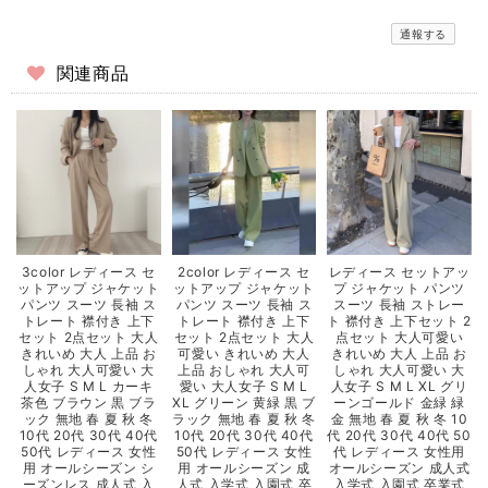
通報する
関連商品
3color レディース セ
2color レディース セ
レディース セットアッ
ットアップ ジャケット
ットアップ ジャケット
プ ジャケット パンツ
パンツ スーツ 長袖 ス
パンツ スーツ 長袖 ス
スーツ 長袖 ストレー
トレート 襟付き 上下
トレート 襟付き 上下
ト 襟付き 上下セット 2
セット 2点セット 大人
セット 2点セット 大人
点セット 大人可愛い
きれいめ 大人 上品 お
可愛い きれいめ 大人
きれいめ 大人 上品 お
しゃれ 大人可愛い 大
上品 おしゃれ 大人可
しゃれ 大人可愛い 大
人女子 S M L カーキ
愛い 大人女子 S M L
人女子 S M L XL グリ
茶色 ブラウン 黒 ブラ
XL グリーン 黄緑 黒 ブ
ーンゴールド 金緑 緑
ック 無地 春 夏 秋 冬
ラック 無地 春 夏 秋 冬
金 無地 春 夏 秋 冬 10
10代 20代 30代 40代
10代 20代 30代 40代
代 20代 30代 40代 50
50代 レディース 女性
50代 レディース 女性
代 レディース 女性用
用 オールシーズン シ
用 オールシーズン 成
オールシーズン 成人式
ーズンレス 成人式 入
人式 入学式 入園式 卒
入学式 入園式 卒業式