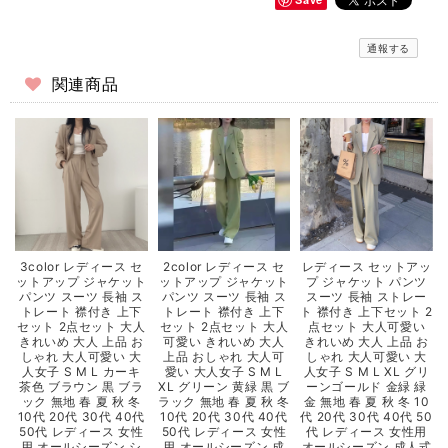
通報する
関連商品
3color レディース セ
2color レディース セ
レディース セットアッ
ットアップ ジャケット
ットアップ ジャケット
プ ジャケット パンツ
パンツ スーツ 長袖 ス
パンツ スーツ 長袖 ス
スーツ 長袖 ストレー
トレート 襟付き 上下
トレート 襟付き 上下
ト 襟付き 上下セット 2
セット 2点セット 大人
セット 2点セット 大人
点セット 大人可愛い
きれいめ 大人 上品 お
可愛い きれいめ 大人
きれいめ 大人 上品 お
しゃれ 大人可愛い 大
上品 おしゃれ 大人可
しゃれ 大人可愛い 大
人女子 S M L カーキ
愛い 大人女子 S M L
人女子 S M L XL グリ
茶色 ブラウン 黒 ブラ
XL グリーン 黄緑 黒 ブ
ーンゴールド 金緑 緑
ック 無地 春 夏 秋 冬
ラック 無地 春 夏 秋 冬
金 無地 春 夏 秋 冬 10
10代 20代 30代 40代
10代 20代 30代 40代
代 20代 30代 40代 50
50代 レディース 女性
50代 レディース 女性
代 レディース 女性用
用 オールシーズン シ
用 オールシーズン 成
オールシーズン 成人式