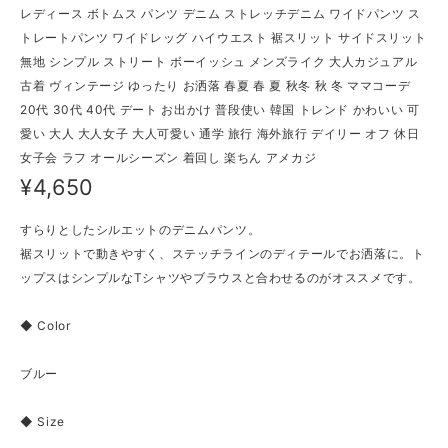
レディース ボトムス パンツ デニム ストレッチデニム ワイドパンツ ス
トレートパンツ ワイドレッグ ハイウエスト 裾スリット サイドスリット
無地 シンプル ストリート ボーイッシュ メンズライク 大人カジュアル
古着 ヴィンテージ ゆったり お洒落 春夏 春 夏 秋冬 秋 冬 ママコーデ
20代 30代 40代 デート お出かけ 普段使い 韓国 トレンド かわいい 可
愛い 大人 大人女子 大人可愛い 通学 旅行 海外旅行 デイリー オフ 休日
女子会 ラフ オールシーズン 着回し 楽ちん アメカジ
¥4,650
すらりとしたシルエットのデニムパンツ。
裾スリットで動きやすく、ステッチラインのディテールでお洒落に。ト
ップスはシンプルなTシャツやブラウスと合わせるのがオススメです。
◆ Color
ブルー
◆ Size