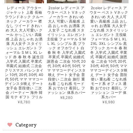
レディース アウター
2color レディース ア
2color レディース ア
ジャケット 上着 長袖
ウター ベスト Vネック
ウター ベスト Vネック
ラウンドネック クルー
ノーカラー きれいめ
きれいめ 大人 大人可
ネック ノーカラー 襟
大人 可愛い 高級感 上
愛い 高級感 上品 おし
なし ツイード きれい
品 おしゃれ お洒落 大
ゃれ お洒落 大人女子
め 大人 大人可愛い ク
人女子 こなれ感 スタ
こなれ感 スタイリッシ
ール かっこいい 高級
イリッシュ エレガント
ュ エレガント 主役級
感 上品 おしゃれ お洒
主役級 フォーマル S M
フォーマル S M L XL
落 大人女子 スタイリ
L XL シンプル 黒 ブラ
2XL 3XL シンプル 黒
ッシュ エレガント フ
ック オフホワイト 白
ブラック カーキ 春 秋
ォーマル S M L XL レ
春 秋 冬 入学式 入園式
冬 入学式 入園式 卒業
ッド 赤 春 秋 冬 誕生日
卒業式 卒園式 結婚式
式 卒園式 結婚式 謝恩
入学式 入園式 卒業式
謝恩会 二次会 10代 20
会 二次会 10代 20代
卒園式 結婚式 二次会
代 30代 40代 50代 マ
30代 40代 50代 ママ
クリスマス バレンタイ
マ ママコーデインスタ
ママコーデインスタ映
ン 10代 20代 30代 40
映え デート 女子会 普
え デート 女子会 普段
代 50代 ママ ママコー
段使い 二次会 旅行 重
使い 重ね着 こなれ感
デインスタ映え デート
ね着 こなれ感 モード
モード系 オフィス 通
女子会 普段使い 二次
系 おでかけ 着回し フ
勤 おでかけ 着回し フ
会 パーティー 海外 韓
ァッション 体系カバー
ァッション コーデ 体
国 モテ ギフト フリル
系カバー
¥8,280
¥8,780
¥6,980
Category