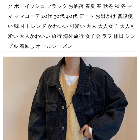
ク ボーイッシュ ブラック お洒落 春夏 春 秋冬 秋 冬 マ
マ ママコーデ 20代 30代 40代 デート お出かけ 普段使
い 韓国 トレンド かわいい 可愛い 大人 大人女子 大人可
愛い 大人かわいい 旅行 海外旅行 女子会 ラフ 休日 シン
プル 着回し オールシーズン