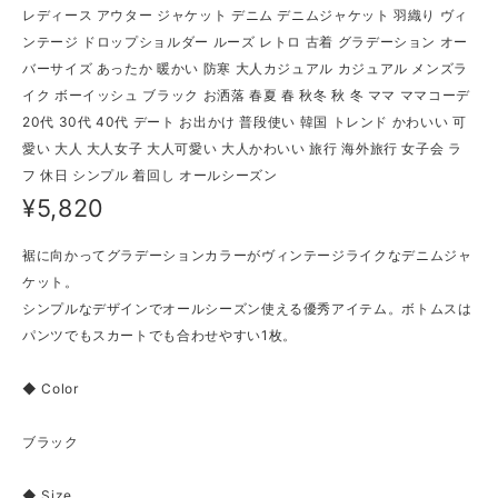
レディース アウター ジャケット デニム デニムジャケット 羽織り ヴィ
ンテージ ドロップショルダー ルーズ レトロ 古着 グラデーション オー
バーサイズ あったか 暖かい 防寒 大人カジュアル カジュアル メンズラ
イク ボーイッシュ ブラック お洒落 春夏 春 秋冬 秋 冬 ママ ママコーデ
20代 30代 40代 デート お出かけ 普段使い 韓国 トレンド かわいい 可
愛い 大人 大人女子 大人可愛い 大人かわいい 旅行 海外旅行 女子会 ラ
フ 休日 シンプル 着回し オールシーズン
¥5,820
裾に向かってグラデーションカラーがヴィンテージライクなデニムジャ
ケット。
シンプルなデザインでオールシーズン使える優秀アイテム。ボトムスは
パンツでもスカートでも合わせやすい1枚。
◆ Color
ブラック
◆ Size