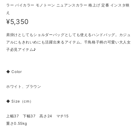
ラー バイカラー モノトーン ニュアンスカラー 格上げ 定番 インスタ映
え
¥5,350
肩掛けとしてもショルダーバッグとしても使えるハンドバッグ。カジュ
アルにもきれいめにも活躍出来るアイテム。千鳥格子柄の可愛い大人女
子必見アイテム♪
◆ Color
ホワイト、ブラウン
◆ Size（cm）
上幅37 下幅37 高さ24 マチ15
重さ0.55kg