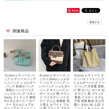
Save
通報する
関連商品
2color レディース バ
4color レディース バ
4color レディース キ
ッグ レディースバッグ
ニティ2wayショルダ
ャンバストートバッグ
ミニバッグ ショルダー
ー バニティバッグ ハ
ショルダーバッグ トー
バッグ 肩掛けバッグ
ンドバッグ ショルダー
トバッグ 大容量 肩掛
肩掛け ハンドバッグ
バッグ キャンバス レ
け 鞄 カバン カーキ 白
ハンドルバッグ リボン
ザー コンビ 鞄 ラウン
ホワイト 黒 ブラック
2way ストラップ 無地
ド ファスナー バイカ
黄色 イエロー スクエ
PU 大人ガーリー ガー
ラー デニム 異素材 切
ア型 四角 帆布 大人可
リー 大人カジュアル
り替え ホワイト ブル
愛い きれいめ 上品 マ
カジュアル フェミニン
ー 黒 ブラック ブラウ
ニッシュ キュート ガ