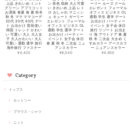
上品 きれいめ ミント
ン 茶色 収納 大人可愛
ーリー ルーズ クール
グリーン アプリコット
い きれいめ 上品 レト
エレガント フォーマル
お洒落 春夏 春 夏 秋冬
ロ おしゃれ マニッシ
オフィス ビジネス OL
秋 冬 ママ ママコーデ
ュ キュート ガーリー
通勤 学生 通学 デート
20代 30代 40代 デー
エレガント フォーマル
お出かけ パーティー
ト お出かけ 普段使い
オフィス ビジネス OL
イベント 女子会 休日
韓国 トレンド かわい
通勤 学生 通学 デート
旅行 リゾート お泊ま
い 可愛い 大人 大人女
お出かけ パーティー
り 海 アウトドア 春 夏
子 大人かわいい 大人
イベント 女子会 休日
秋 冬 二次会 大きめ く
可愛い 通勤 通学 旅行
春 夏 秋 冬 二次会 ニュ
すみカラー アースカラ
海外旅行 ファスナー
アンスカラー
ー ニュアンスカラー
¥4,420
¥8,040
¥4,650
Category
トップス
カットソー
ブラウス・シャツ
ニット