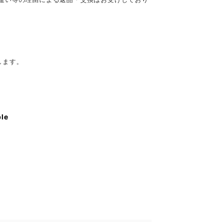
します。
ble