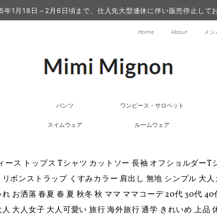
25年1月18日～2月6日頃まで、仕入先大型連休に伴い販売停止して
Home
About
メン
パンツ
ワンピース・サロペット
スイムウェア
ルームウェア
ィース トップス Tシャツ カットソー 長袖 オフショルダーT
 リボンストラップ くすみカラー 肩出し 無地 シンプル 大
れ お洒落 春夏 春 夏 秋冬 秋 ママ ママコーデ 20代 30代 
大人 大人女子 大人可愛い 旅行 海外旅行 通学 きれいめ 上品 