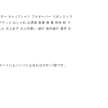
ルダー キャミTシャツ プルオーバー リボンストラ
ラック おしゃれ お洒落 春夏 春 夏 秋冬 秋 マ
 大人 大人女子 大人可愛い 旅行 海外旅行 通学 き
カートにもパンツにも合わせやすい1枚です。