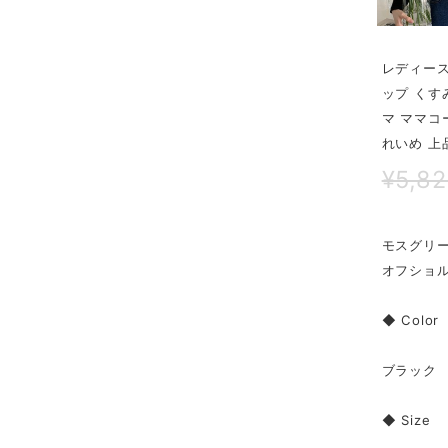
レディース
ップ くす
マ ママコ
れいめ 上
¥5,8
モスグリ
オフショ
◆ Color
ブラック
◆ Size