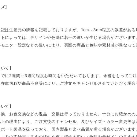
イズ】
記は生産元の情報を記載しておりますが、1cm～3cm程度の誤差があ
ットによっては、デザインや色味に若干の違いが生じる場合がございます
のモニター設定などの違いにより、実際の商品と色味や素材感が異なって
ついて】
までに2週間～3週間程度お時間をいただいております。余裕をもってご
ー在庫切れや商品不良等により、ご注文をキャンセルさせていただく場合
ついて】
交換、お色交換などの返品、交換は行っておりません。十分にお確かめの
配上の理由により、ご注文後のキャンセル、及びサイズ・カラー変更等は
ンポート製品を扱っており、国内製品と比べ品質が劣る場合がございます
さ・糸の不始末・多少の汚れや傷・繊維の匂い・色味やデザインの多少の