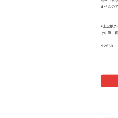
ませんの
※上記以
その際、
dl2539