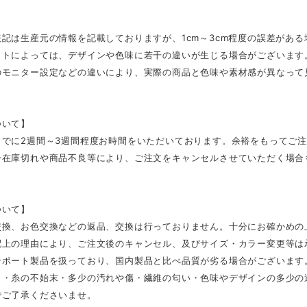
記は生産元の情報を記載しておりますが、1cm～3cm程度の誤差があ
ットによっては、デザインや色味に若干の違いが生じる場合がございます
のモニター設定などの違いにより、実際の商品と色味や素材感が異なって
ついて】
までに2週間～3週間程度お時間をいただいております。余裕をもってご
ー在庫切れや商品不良等により、ご注文をキャンセルさせていただく場合
ついて】
交換、お色交換などの返品、交換は行っておりません。十分にお確かめの
配上の理由により、ご注文後のキャンセル、及びサイズ・カラー変更等は
ンポート製品を扱っており、国内製品と比べ品質が劣る場合がございます
さ・糸の不始末・多少の汚れや傷・繊維の匂い・色味やデザインの多少の
でご了承くださいませ。