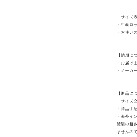
・サイズ表
・生産ロ
・お使い
【納期に
・お届け
・メーカ
【返品に
・サイズ
・商品手
・海外イ
縫製の粗
ませんの