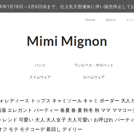
25年1月18日～2月6日頃まで、仕入先大型連休に伴い販売停止して
Home
About
メン
パンツ
ワンピース・サロペット
スイムウェア
ルームウェア
olor レディース トップス キャミソール キャミ ボーダー 大
落 エレガント パーティー 春夏 春 夏 秋冬 秋 ママ ママコーデ
 トレンド 可愛い 大人 大人女子 大人可愛い お呼ばれ パーテ
 オフ モテ モテコーデ 着回し デイリー