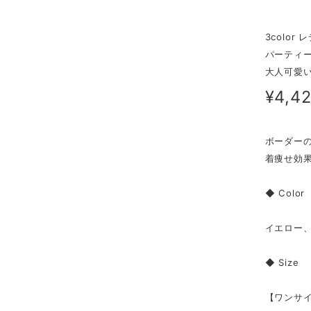
3colo
パーティー
大人可愛い
¥4,4
ボーダー
着痩せ効
◆ Color
イエロー
◆ Size
【ワンサ