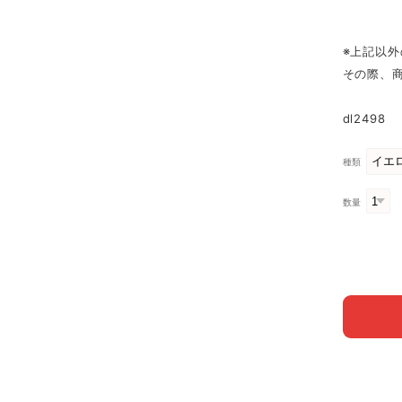
※上記以
その際、
dl2498
種類
数量