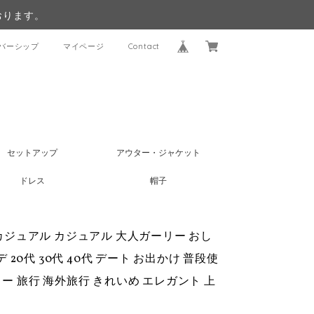
おります。
バーシップ
マイページ
Contact
セットアップ
アウター・ジャケット
ドレス
帽子
人カジュアル カジュアル 大人ガーリー おし
 20代 30代 40代 デート お出かけ 普段使
ィー 旅行 海外旅行 きれいめ エレガント 上