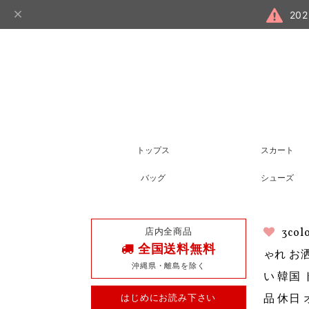
20
トップス
スカート
バッグ
シューズ
店内全商品
3c
全国送料無料
ゃれ お洒
沖縄県・離島を除く
い 韓国
はじめにお読み下さい
品 休日