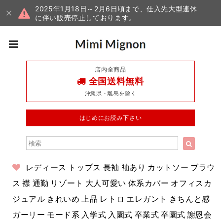
2025年1月18日～2月6日頃まで、仕入先大型連休
に伴い販売停止しております。
店内全商品
全国送料無料
沖縄県・離島を除く
はじめにお読み下さい
レディース トップス 長袖 袖あり カットソー ブラウ
ス 襟 通勤 リゾート 大人可愛い 体系カバー オフィスカ
ジュアル きれいめ 上品 レトロ エレガント きちんと感
ガーリー モード系 入学式 入園式 卒業式 卒園式 謝恩会