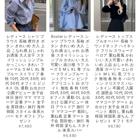
レディース シャツ ブ
6color レディース シ
レディース トップス
ラウス 長袖 襟付き ボ
ャツ ブラウス 長袖 ボ
プルオーバー 長袖 ラ
タン きれいめ 大人 上
タン きれいめ 大人 こ
ウンドネック ハイネッ
品 こなれ感 おしゃれ
なれ感 おしゃれ お洒
ク フリル スウェード
お洒落 大人女子 スタ
落 スタイリッシュ シ
ベロア 重ね着風 かわ
イリッシュ シンプル
ンプル かわいい 大人
いい 大人可愛い きれ
かっこいい きれい フ
可愛い 抜け感 ラフ ル
いめ 上品 おしゃれ お
ォーマル S M L XL 青
ーズ S M L XL 青 ブル
洒落 ガーリー エレガ
ブルー ストライプ 春
ー クラインブルー ミ
ント M L XL 黒 ブラッ
秋 10代 20代 30代 40
ントグリーン ピンク
ク 無地 春 秋 冬 ハロウ
代 50代 オフィス ビジ
アプリコット 白 ホワ
ィン クリスマス バレ
ネス OL 通勤 お出かけ
イト 無地 春 秋 10代
ンタイン 卒園式 入園
公園デビュー 女子会
20代 30代 40代 50代
式 謝恩会 10代 20代
休日 旅行 ママ ママコ
オフィス 通勤 OL お出
30代 40代 50代 ママ
ーデ 定番 デート 女子
かけ 公園デビュー 休
ママコーデ デート お
会 普段使い 旅行 海外
日 アウトドア 旅行 マ
出かけ 女子会 休日 イ
韓国 スタイル 体系カ
マ ママコーデ 着回し
ベント 着回し 重ね着
バー モテ ギフト プレ
重ね着 定番 デート 女
韓国 韓国系 楽ちん プ
ゼント
子会 普段使い 旅行 海
レゼント ギフト モテ
外 韓国 楽ちん スタイ
¥7,480
¥6,180
ル 体系カバー
¥6,480