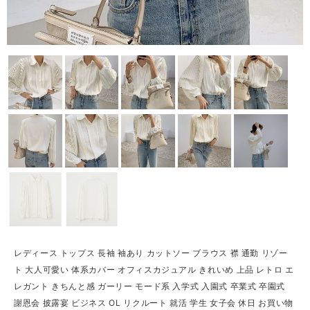
レディース トップス 長袖 袖あり カットソー ブラウス 襟 通勤 リゾー
ト 大人可愛い 体系カバー オフィスカジュアル きれいめ 上品 レトロ エ
レガント きちんと感 ガーリー モード系 入学式 入園式 卒業式 卒園式
謝恩会 披露宴 ビジネス OL リクルート 就活 学生 女子会 休日 お買い物