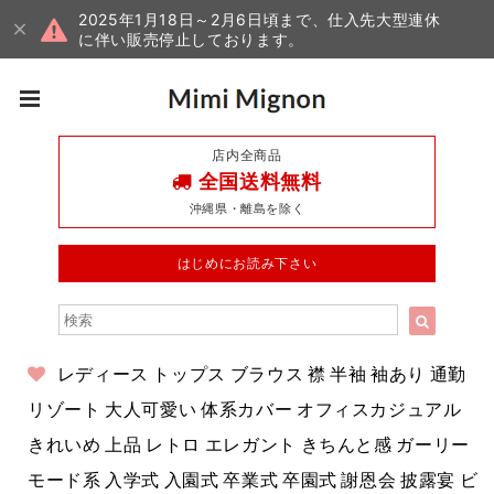
2025年1月18日～2月6日頃まで、仕入先大型連休
に伴い販売停止しております。
店内全商品
全国送料無料
沖縄県・離島を除く
はじめにお読み下さい
レディース トップス ブラウス 襟 半袖 袖あり 通勤
リゾート 大人可愛い 体系カバー オフィスカジュアル
きれいめ 上品 レトロ エレガント きちんと感 ガーリー
モード系 入学式 入園式 卒業式 卒園式 謝恩会 披露宴 ビ