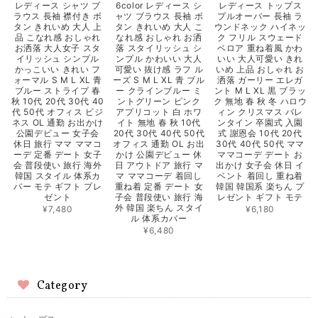
レディース シャツ ブ
6color レディース シ
レディース トップス
ラウス 長袖 襟付き ボ
ャツ ブラウス 長袖 ボ
プルオーバー 長袖 ラ
タン きれいめ 大人 上
タン きれいめ 大人 こ
ウンドネック ハイネッ
品 こなれ感 おしゃれ
なれ感 おしゃれ お洒
ク フリル スウェード
お洒落 大人女子 スタ
落 スタイリッシュ シ
ベロア 重ね着風 かわ
イリッシュ シンプル
ンプル かわいい 大人
いい 大人可愛い きれ
かっこいい きれい フ
可愛い 抜け感 ラフ ル
いめ 上品 おしゃれ お
ォーマル S M L XL 青
ーズ S M L XL 青 ブル
洒落 ガーリー エレガ
ブルー ストライプ 春
ー クラインブルー ミ
ント M L XL 黒 ブラッ
秋 10代 20代 30代 40
ントグリーン ピンク
ク 無地 春 秋 冬 ハロウ
代 50代 オフィス ビジ
アプリコット 白 ホワ
ィン クリスマス バレ
ネス OL 通勤 お出かけ
イト 無地 春 秋 10代
ンタイン 卒園式 入園
公園デビュー 女子会
20代 30代 40代 50代
式 謝恩会 10代 20代
休日 旅行 ママ ママコ
オフィス 通勤 OL お出
30代 40代 50代 ママ
ーデ 定番 デート 女子
かけ 公園デビュー 休
ママコーデ デート お
会 普段使い 旅行 海外
日 アウトドア 旅行 マ
出かけ 女子会 休日 イ
韓国 スタイル 体系カ
マ ママコーデ 着回し
ベント 着回し 重ね着
バー モテ ギフト プレ
重ね着 定番 デート 女
韓国 韓国系 楽ちん プ
ゼント
子会 普段使い 旅行 海
レゼント ギフト モテ
外 韓国 楽ちん スタイ
¥7,480
¥6,180
ル 体系カバー
¥6,480
Category