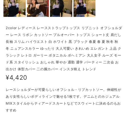
2color レディース レースストラップトップス リブニット オフショルダ
ー レース リボン カットソー プルオーバー トップス ショート丈 肩だし
長袖 スリム ハイウエスト 白 ホワイト 黒 ブラック 春夏 春 夏 秋冬 秋
冬 ニュアンスカラー ゆったり 大人可愛い きれいめ エレガント 上品 ク
ラシック レトロ ガーリー ボタニカル ボヘミアン 大人女子 ルーズ モー
ド系 スタイリッシュ おしゃれ 華やか 通勤 通学 パーティー 二次会 お
出かけ 体型カバー 二の腕カバー インスタ映え トレンド
¥4,420
レースショルダーが可愛らしいオフショル・リブカットソー。伸縮性が
あり女性らしいボディラインで魅せる1枚です。デニムとのカジュアル
MIXスタイルからティアードスカートなどでスウィートに決めるのもお
すすめ