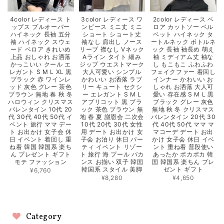
4color レディース ト
3color レディース ワ
2color レディース ベ
ップス プルオーバー
ンピース ミニ丈 ミニ
ロア カットソー ベル
ハイネック 長袖 五分
ショート ショート丈
ベット ハイネック タ
袖 ハイネック スウェ
袖なし 肩出し ノース
ートルネック ボトルネ
ード ベロア きれいめ
リーブ 襟なし Vネック
ック 長袖 袖長め 萌え
上品 おしゃれ お洒落
Aライン タイト 細み
袖 ミディアム丈 袖な
かっこいい クール エ
ジップ ウエストマーク
し もこもこ ふわふわ
レガント S M L XL 黒
大人可愛い シンプル
フェイクファー 着回し
ブラック 赤 ワインレ
かわいい お洒落 ラブ
インナー かわいい お
ッド 灰色 グレー 茶色
リー キュート セクシ
しゃれ お洒落 大人可
ブラウン 無地 春 秋 冬
ー エレガント S M L
愛い 存在感 S M L 黒
ハロウィン クリスマス
アプリコット 黒 ブラ
ブラック グレー 灰色
バレンタイン 10代 20
ック 茶色 ブラウン 無
無地 秋 冬 クリスマス
代 30代 40代 50代 イ
地 春 夏 謝恩会 二次会
バレンタイン 20代 30
ベント 旅行 ママ デー
10代 20代 30代 女性
代 40代 50代 ママ マ
ト お出かけ 女子会 休
用 デート お出かけ 女
マコーデ デート お出
日 イベント 着回し 重
子会 お泊り 休日 パー
かけ 女子会 休日 イベ
ね着 韓国 韓国系 楽ち
ティ イベント リゾー
ント 重ね着 普段使い
ん プレゼント ギフト
ト 旅行 海 プール バカ
あったか ポカポカ 韓
モテ ファッション
ンス お揃い 双子 韓国
国 韓国系 楽ちん プレ
韓国系 スタイル 美脚
ゼント ギフト
¥6,760
¥8,280
¥4,650
Category