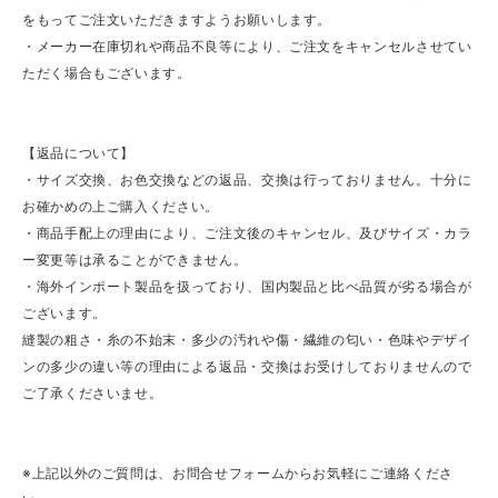
をもってご注文いただきますようお願いします。
・メーカー在庫切れや商品不良等により、ご注文をキャンセルさせてい
ただく場合もございます。
【返品について】
・サイズ交換、お色交換などの返品、交換は行っておりません。十分に
お確かめの上ご購入ください。
・商品手配上の理由により、ご注文後のキャンセル、及びサイズ・カラ
ー変更等は承ることができません。
・海外インポート製品を扱っており、国内製品と比べ品質が劣る場合が
ございます。
縫製の粗さ・糸の不始末・多少の汚れや傷・繊維の匂い・色味やデザイ
ンの多少の違い等の理由による返品・交換はお受けしておりませんので
ご了承くださいませ。
※上記以外のご質問は、お問合せフォームからお気軽にご連絡くださ