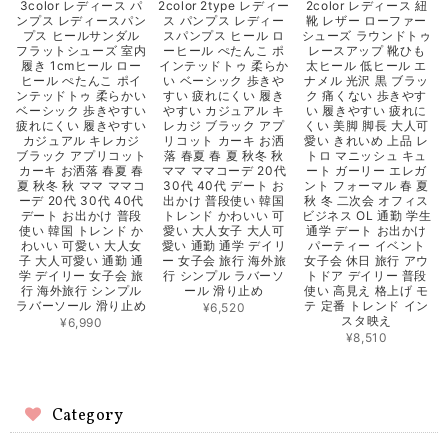
3color レディース パ
2color 2type レディー
2color レディース 紐
ンプス レディースパン
ス パンプス レディー
靴 レザー ローファー
プス ヒールサンダル
スパンプス ヒール ロ
シューズ ラウンドトゥ
フラットシューズ 室内
ーヒール ぺたんこ ポ
レースアップ 靴ひも
履き 1cmヒール ロー
インテッドトゥ 柔らか
太ヒール 低ヒール エ
ヒール ぺたんこ ポイ
い ベーシック 歩きや
ナメル 光沢 黒 ブラッ
ンテッドトゥ 柔らかい
すい 疲れにくい 履き
ク 痛くない 歩きやす
ベーシック 歩きやすい
やすい カジュアル キ
い 履きやすい 疲れに
疲れにくい 履きやすい
レカジ ブラック アプ
くい 美脚 脚長 大人可
カジュアル キレカジ
リコット カーキ お洒
愛い きれいめ 上品 レ
ブラック アプリコット
落 春夏 春 夏 秋冬 秋
トロ マニッシュ キュ
カーキ お洒落 春夏 春
ママ ママコーデ 20代
ート ガーリー エレガ
夏 秋冬 秋 ママ ママコ
30代 40代 デート お
ント フォーマル 春 夏
ーデ 20代 30代 40代
出かけ 普段使い 韓国
秋 冬 二次会 オフィス
デート お出かけ 普段
トレンド かわいい 可
ビジネス OL 通勤 学生
使い 韓国 トレンド か
愛い 大人女子 大人可
通学 デート お出かけ
わいい 可愛い 大人女
愛い 通勤 通学 デイリ
パーティー イベント
子 大人可愛い 通勤 通
ー 女子会 旅行 海外旅
女子会 休日 旅行 アウ
学 デイリー 女子会 旅
行 シンプル ラバーソ
トドア デイリー 普段
行 海外旅行 シンプル
ール 滑り止め
使い 高見え 格上げ モ
ラバーソール 滑り止め
テ 定番 トレンド イン
¥6,520
スタ映え
¥6,990
¥8,510
Category