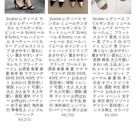
2color レディース サ
2color レディース サ
5color レディース フ
ンダル レディースサン
ンダル ミュールサンダ
リルサンダル ミュール
ダル ヒールサンダル
ル ヒールサンダル フ
靴 シューズ ローヒー
ピンヒール 5cmヒール
ラットシューズ 2cmヒ
ル ぺたんこ フラット
8.5cmヒール ハイヒー
ール 6.5cmヒール ロ
スエード 黄色 イエロ
ル ヌーディー バイカ
ーヒール 太ヒール ハ
ー 黒 ブラック 白 ホワ
ラー アンクルストラッ
イヒール ポインテッド
イト ピンク 青 ブルー
プ 歩きやすい 疲れに
トゥ バックストラップ
痛くない 歩きやすい
くい 履きやすい オー
歩きやすい 履きやすい
履きやすい 疲れにくい
プントゥ カジュアル
エレガント バイカラー
美脚 脚長 大人可愛い
キレカジ ブラック ベ
ブラック ゴールド お
きれいめ 上品 おしゃ
ージュ お洒落 春夏 春
洒落 春夏 春 夏 ママ マ
れ レトロ キュート ガ
夏 秋冬 秋 ママコーデ
マコーデ 20代 30代
ーリー エレガント フ
20代 30代 40代 デー
40代 デート お出かけ
ォーマル 春 夏 秋 冬 二
ト お出かけ 普段使い
普段使い 韓国 トレン
次会 オフィス ビジネ
韓国 トレンド 可愛い
ド 可愛い 大人 大人女
ス OL 通勤 学生 通学
大人 大人女子 大人可
子 大人可愛い 通勤 通
デート お出かけ パー
愛い 通勤 通学 デイリ
学 デイリー お呼ばれ
ティー イベント 女子
ー お呼ばれ パーティ
パーティー 女子会 旅
会 休日 旅行 リゾート
ー 女子会 旅行 海外旅
行 海外旅行 シンプル
デイリー 普段使い イ
行 華奢見え シンプル
ラバーソール 滑り止め
ンスタ映え カラバリ
ベーシック
¥6,760
¥4,650
¥9,210