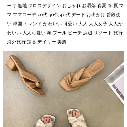
ーキ 無地 クロスデザイン おしゃれ お洒落 春夏 春 夏 マ
マ ママコーデ 20代 30代 40代 デート お出かけ 普段使
い 韓国 トレンド かわいい 可愛い 大人 大人女子 大人か
わいい 大人可愛い 海 プール ビーチ 浜辺 リゾート 旅行
海外旅行 定番 デイリー 美脚