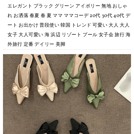
エレガント ブラック グリーン アイボリー 無地 おしゃ
れ お洒落 春夏 春 夏 ママ ママコーデ 20代 30代 40代 デ
ート お出かけ 普段使い 韓国 トレンド 可愛い 大人 大人
女子 大人可愛い 海 浜辺 リゾート プール 女子会 旅行 海
外旅行 定番 デイリー 美脚