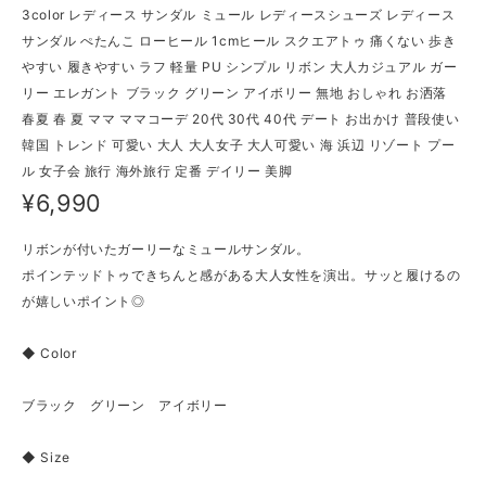
3color レディース サンダル ミュール レディースシューズ レディース
サンダル ぺたんこ ローヒール 1cmヒール スクエアトゥ 痛くない 歩き
やすい 履きやすい ラフ 軽量 PU シンプル リボン 大人カジュアル ガー
リー エレガント ブラック グリーン アイボリー 無地 おしゃれ お洒落
春夏 春 夏 ママ ママコーデ 20代 30代 40代 デート お出かけ 普段使い
韓国 トレンド 可愛い 大人 大人女子 大人可愛い 海 浜辺 リゾート プー
ル 女子会 旅行 海外旅行 定番 デイリー 美脚
¥6,990
リボンが付いたガーリーなミュールサンダル。
ポインテッドトゥできちんと感がある大人女性を演出。サッと履けるの
が嬉しいポイント◎
◆ Color
ブラック グリーン アイボリー
◆ Size