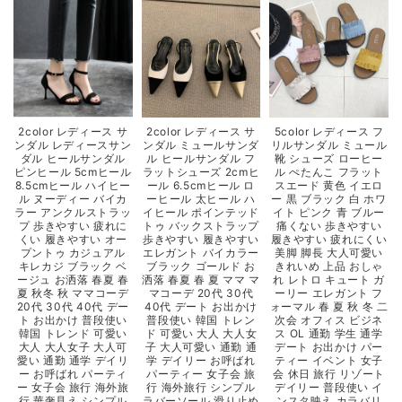
2color レディース サ
2color レディース サ
5color レディース フ
ンダル レディースサン
ンダル ミュールサンダ
リルサンダル ミュール
ダル ヒールサンダル
ル ヒールサンダル フ
靴 シューズ ローヒー
ピンヒール 5cmヒール
ラットシューズ 2cmヒ
ル ぺたんこ フラット
8.5cmヒール ハイヒー
ール 6.5cmヒール ロ
スエード 黄色 イエロ
ル ヌーディー バイカ
ーヒール 太ヒール ハ
ー 黒 ブラック 白 ホワ
ラー アンクルストラッ
イヒール ポインテッド
イト ピンク 青 ブルー
プ 歩きやすい 疲れに
トゥ バックストラップ
痛くない 歩きやすい
くい 履きやすい オー
歩きやすい 履きやすい
履きやすい 疲れにくい
プントゥ カジュアル
エレガント バイカラー
美脚 脚長 大人可愛い
キレカジ ブラック ベ
ブラック ゴールド お
きれいめ 上品 おしゃ
ージュ お洒落 春夏 春
洒落 春夏 春 夏 ママ マ
れ レトロ キュート ガ
夏 秋冬 秋 ママコーデ
マコーデ 20代 30代
ーリー エレガント フ
20代 30代 40代 デー
40代 デート お出かけ
ォーマル 春 夏 秋 冬 二
ト お出かけ 普段使い
普段使い 韓国 トレン
次会 オフィス ビジネ
韓国 トレンド 可愛い
ド 可愛い 大人 大人女
ス OL 通勤 学生 通学
大人 大人女子 大人可
子 大人可愛い 通勤 通
デート お出かけ パー
愛い 通勤 通学 デイリ
学 デイリー お呼ばれ
ティー イベント 女子
ー お呼ばれ パーティ
パーティー 女子会 旅
会 休日 旅行 リゾート
ー 女子会 旅行 海外旅
行 海外旅行 シンプル
デイリー 普段使い イ
行 華奢見え シンプル
ラバーソール 滑り止め
ンスタ映え カラバリ