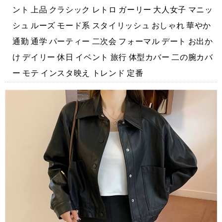
ント 上品 クラシック レトロ ガーリー 大人女子 マニッ
シュ ルーズ モード系 スタイリッシュ おしゃれ 華やか
通勤 通学 パーティー 二次会 フォーマル デート お出か
け デイリー 休日 イベント 旅行 体型カバー 二の腕カバ
ー モテ インスタ映え トレンド 定番