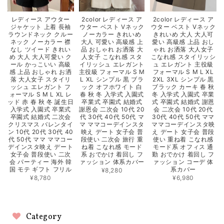
レディース アウター
2color レディース ア
2color レディース ア
ジャケット 上着 長袖
ウター ベスト Vネック
ウター ベスト Vネック
ラウンドネック クルー
ノーカラー きれいめ
きれいめ 大人 大人可
ネック ノーカラー 襟
大人 可愛い 高級感 上
愛い 高級感 上品 おし
なし ツイード きれい
品 おしゃれ お洒落 大
ゃれ お洒落 大人女子
め 大人 大人可愛い ク
人女子 こなれ感 スタ
こなれ感 スタイリッシ
ール かっこいい 高級
イリッシュ エレガント
ュ エレガント 主役級
感 上品 おしゃれ お洒
主役級 フォーマル S M
フォーマル S M L XL
落 大人女子 スタイリ
L XL シンプル 黒 ブラ
2XL 3XL シンプル 黒
ッシュ エレガント フ
ック オフホワイト 白
ブラック カーキ 春 秋
ォーマル S M L XL レ
春 秋 冬 入学式 入園式
冬 入学式 入園式 卒業
ッド 赤 春 秋 冬 誕生日
卒業式 卒園式 結婚式
式 卒園式 結婚式 謝恩
入学式 入園式 卒業式
謝恩会 二次会 10代 20
会 二次会 10代 20代
卒園式 結婚式 二次会
代 30代 40代 50代 マ
30代 40代 50代 ママ
クリスマス バレンタイ
マ ママコーデインスタ
ママコーデインスタ映
ン 10代 20代 30代 40
映え デート 女子会 普
え デート 女子会 普段
代 50代 ママ ママコー
段使い 二次会 旅行 重
使い 重ね着 こなれ感
デインスタ映え デート
ね着 こなれ感 モード
モード系 オフィス 通
女子会 普段使い 二次
系 おでかけ 着回し フ
勤 おでかけ 着回し フ
会 パーティー 海外 韓
ァッション 体系カバー
ァッション コーデ 体
国 モテ ギフト フリル
系カバー
¥8,280
¥8,780
¥6,980
Category