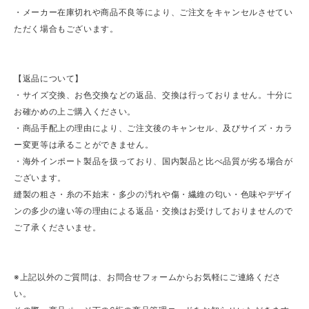
・メーカー在庫切れや商品不良等により、ご注文をキャンセルさせてい
ただく場合もございます。
【返品について】
・サイズ交換、お色交換などの返品、交換は行っておりません。十分に
お確かめの上ご購入ください。
・商品手配上の理由により、ご注文後のキャンセル、及びサイズ・カラ
ー変更等は承ることができません。
・海外インポート製品を扱っており、国内製品と比べ品質が劣る場合が
ございます。
縫製の粗さ・糸の不始末・多少の汚れや傷・繊維の匂い・色味やデザイ
ンの多少の違い等の理由による返品・交換はお受けしておりませんので
ご了承くださいませ。
※上記以外のご質問は、お問合せフォームからお気軽にご連絡くださ
い。