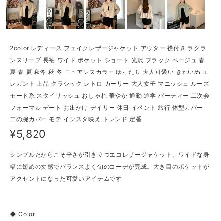
2color レディース フェイクレザージャケット アウター 襟付き ラグラ
ンスリーブ 長袖 ワイド ポケット ショート 光沢 ブラック ベージュ 春
夏 春 夏 秋冬 秋 冬 ニュアンスカラー ゆったり 大人可愛い きれいめ エ
レガント 上品 クラシック レトロ ガーリー 大人女子 マニッシュ ルーズ
モード系 スタイリッシュ おしゃれ 華やか 通勤 通学 パーティー 二次会
フォーマル デート お出かけ デイリー 休日 イベント 旅行 体型カバー
二の腕カバー モテ インスタ映え トレンド 定番
¥5,820
シンプルだからこそ辛さが引き立つエコレザージャケット。ワイドな身
幅に短めの丈感でバランスよく旬のコーデが完成。大き目のポケットが
アクセントになった可愛いアイテムです
◆ Color