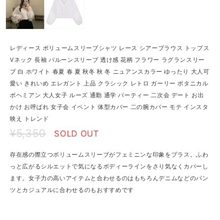
レディース ボリュームスリーブシャツ レース シアーブラウス トップス
Vネック 長袖 バルーンスリーブ 透け感 花柄 フラワー ラグランスリー
ブ 白 ホワイト 春夏 春 夏 秋冬 秋 冬 ニュアンスカラー ゆったり 大人可
愛い きれいめ エレガント 上品 クラシック レトロ ガーリー ボタニカル
ボヘミアン 大人女子 ルーズ 通勤 通学 パーティー 二次会 デート お出
かけ お呼ばれ 女子会 イベント 体型カバー 二の腕カバー モテ インスタ
映え トレンド
¥5,350
SOLD OUT
存在感の際立つボリュームスリーブがフェミニンな印象をプラス。ふわ
っと広がるシルエットで気になるボディーラインをさり気なくカバーし
ます。女子力の高いアイテムと合わせるのはもちろんデニムなどのパン
ツとカジュアルに合わせるのもおすすめです