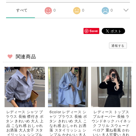
すべて
0
0
0
Save
通報する
関連商品
レディース シャツ ブ
6color レディース シ
レディース トップス
ラウス 長袖 襟付き ボ
ャツ ブラウス 長袖 ボ
プルオーバー 長袖 ラ
タン きれいめ 大人 上
タン きれいめ 大人 こ
ウンドネック ハイネッ
品 こなれ感 おしゃれ
なれ感 おしゃれ お洒
ク フリル スウェード
お洒落 大人女子 スタ
落 スタイリッシュ シ
ベロア 重ね着風 かわ
イリッシュ シンプル
ンプル かわいい 大人
いい 大人可愛い きれ