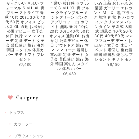
かっこいい きれい フ
可愛い 抜け感 ラフ ル
いめ 上品 おしゃれ お
ォーマル S M L XL 青
ーズ S M L XL 青 ブル
洒落 ガーリー エレガ
ブルー ストライプ 春
ー クラインブルー ミ
ント M L XL 黒 ブラッ
秋 10代 20代 30代 40
ントグリーン ピンク
ク 無地 春 秋 冬 ハロウ
代 50代 オフィス ビジ
アプリコット 白 ホワ
ィン クリスマス バレ
ネス OL 通勤 お出かけ
イト 無地 春 秋 10代
ンタイン 卒園式 入園
公園デビュー 女子会
20代 30代 40代 50代
式 謝恩会 10代 20代
休日 旅行 ママ ママコ
オフィス 通勤 OL お出
30代 40代 50代 ママ
ーデ 定番 デート 女子
かけ 公園デビュー 休
ママコーデ デート お
会 普段使い 旅行 海外
日 アウトドア 旅行 マ
出かけ 女子会 休日 イ
韓国 スタイル 体系カ
マ ママコーデ 着回し
ベント 着回し 重ね着
バー モテ ギフト プレ
重ね着 定番 デート 女
韓国 韓国系 楽ちん プ
ゼント
子会 普段使い 旅行 海
レゼント ギフト モテ
外 韓国 楽ちん スタイ
¥7,480
¥6,180
ル 体系カバー
¥6,480
Category
トップス
カットソー
ブラウス・シャツ