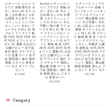
レディース シャツ ブ
6color レディース シ
レディース トップス
ラウス 長袖 襟付き ボ
ャツ ブラウス 長袖 ボ
プルオーバー 長袖 ラ
タン きれいめ 大人 上
タン きれいめ 大人 こ
ウンドネック ハイネッ
品 こなれ感 おしゃれ
なれ感 おしゃれ お洒
ク フリル スウェード
お洒落 大人女子 スタ
落 スタイリッシュ シ
ベロア 重ね着風 かわ
イリッシュ シンプル
ンプル かわいい 大人
いい 大人可愛い きれ
かっこいい きれい フ
可愛い 抜け感 ラフ ル
いめ 上品 おしゃれ お
ォーマル S M L XL 青
ーズ S M L XL 青 ブル
洒落 ガーリー エレガ
ブルー ストライプ 春
ー クラインブルー ミ
ント M L XL 黒 ブラッ
秋 10代 20代 30代 40
ントグリーン ピンク
ク 無地 春 秋 冬 ハロウ
代 50代 オフィス ビジ
アプリコット 白 ホワ
ィン クリスマス バレ
ネス OL 通勤 お出かけ
イト 無地 春 秋 10代
ンタイン 卒園式 入園
公園デビュー 女子会
20代 30代 40代 50代
式 謝恩会 10代 20代
休日 旅行 ママ ママコ
オフィス 通勤 OL お出
30代 40代 50代 ママ
ーデ 定番 デート 女子
かけ 公園デビュー 休
ママコーデ デート お
会 普段使い 旅行 海外
日 アウトドア 旅行 マ
出かけ 女子会 休日 イ
韓国 スタイル 体系カ
マ ママコーデ 着回し
ベント 着回し 重ね着
バー モテ ギフト プレ
重ね着 定番 デート 女
韓国 韓国系 楽ちん プ
ゼント
子会 普段使い 旅行 海
レゼント ギフト モテ
外 韓国 楽ちん スタイ
¥7,480
¥6,180
ル 体系カバー
¥6,480
Category