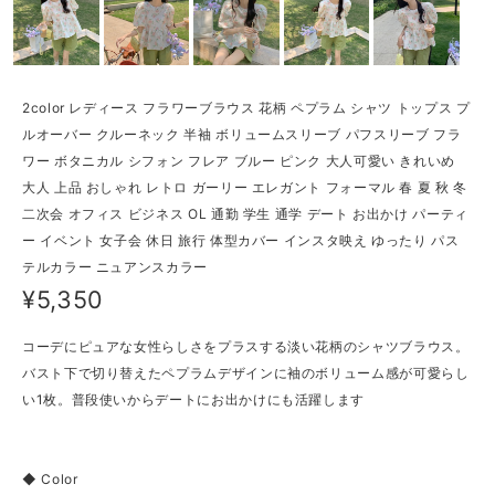
2color レディース フラワーブラウス 花柄 ペプラム シャツ トップス プ
ルオーバー クルーネック 半袖 ボリュームスリーブ パフスリーブ フラ
ワー ボタニカル シフォン フレア ブルー ピンク 大人可愛い きれいめ
大人 上品 おしゃれ レトロ ガーリー エレガント フォーマル 春 夏 秋 冬
二次会 オフィス ビジネス OL 通勤 学生 通学 デート お出かけ パーティ
ー イベント 女子会 休日 旅行 体型カバー インスタ映え ゆったり パス
テルカラー ニュアンスカラー
¥5,350
コーデにピュアな女性らしさをプラスする淡い花柄のシャツブラウス。
バスト下で切り替えたペプラムデザインに袖のボリューム感が可愛らし
い1枚。普段使いからデートにお出かけにも活躍します
◆ Color