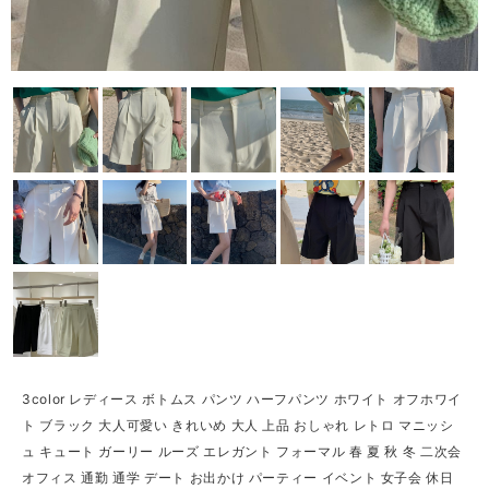
3color レディース ボトムス パンツ ハーフパンツ ホワイト オフホワイ
ト ブラック 大人可愛い きれいめ 大人 上品 おしゃれ レトロ マニッシ
ュ キュート ガーリー ルーズ エレガント フォーマル 春 夏 秋 冬 二次会
オフィス 通勤 通学 デート お出かけ パーティー イベント 女子会 休日