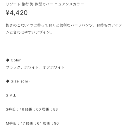
リゾート 旅行 海 体型カバー ニュアンスカラー
¥4,420
飽きのこない1つは持っておくと便利なハーフパンツ。お持ちのアイテ
ムと合わせやすいデザイン。
◆ Color
ブラック、ホワイト、オフホワイト
◆ Size（cm）
S,M,L
S裤长：46 腰围：60 臀围：88
M裤长：47 腰围：64 臀围：90