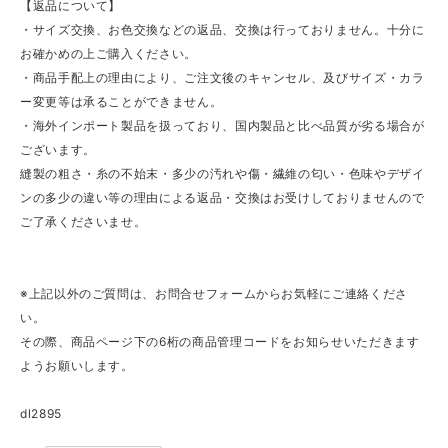
【返品について】
・サイズ交換、お色交換などの返品、交換は行っておりません。十分に
お確かめの上ご購入ください。
・商品手配上の理由により、ご注文後のキャンセル、及びサイズ・カラ
ー変更等は承ることができません。
・海外インポート製品を扱っており、国内製品と比べ品質が劣る場合が
ございます。
縫製の粗さ・糸の不始末・多少の汚れや傷・繊維の匂い・色味やデザイ
ンの多少の違い等の理由による返品・交換はお受けしておりませんので
ご了承くださいませ。
※上記以外のご質問は、お問合せフォームからお気軽にご連絡くださ
い。
その際、商品ページ下の6桁の商品管理コードをお知らせいただきます
ようお願いします。
dl2895