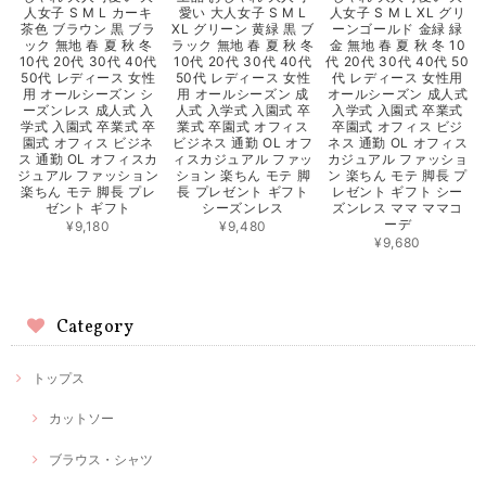
人女子 S M L カーキ
愛い 大人女子 S M L
人女子 S M L XL グリ
茶色 ブラウン 黒 ブラ
XL グリーン 黄緑 黒 ブ
ーンゴールド 金緑 緑
ック 無地 春 夏 秋 冬
ラック 無地 春 夏 秋 冬
金 無地 春 夏 秋 冬 10
10代 20代 30代 40代
10代 20代 30代 40代
代 20代 30代 40代 50
50代 レディース 女性
50代 レディース 女性
代 レディース 女性用
用 オールシーズン シ
用 オールシーズン 成
オールシーズン 成人式
ーズンレス 成人式 入
人式 入学式 入園式 卒
入学式 入園式 卒業式
学式 入園式 卒業式 卒
業式 卒園式 オフィス
卒園式 オフィス ビジ
園式 オフィス ビジネ
ビジネス 通勤 OL オフ
ネス 通勤 OL オフィス
ス 通勤 OL オフィスカ
ィスカジュアル ファッ
カジュアル ファッショ
ジュアル ファッション
ション 楽ちん モテ 脚
ン 楽ちん モテ 脚長 プ
楽ちん モテ 脚長 プレ
長 プレゼント ギフト
レゼント ギフト シー
ゼント ギフト
シーズンレス
ズンレス ママ ママコ
ーデ
¥9,180
¥9,480
¥9,680
Category
トップス
カットソー
ブラウス・シャツ