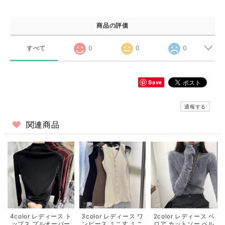
商品の評価
すべて
0
0
0
Save
通報する
関連商品
4color レディース ト
3color レディース ワ
2color レディース ベ
ップス プルオーバー
ンピース ミニ丈 ミニ
ロア カットソー ベル