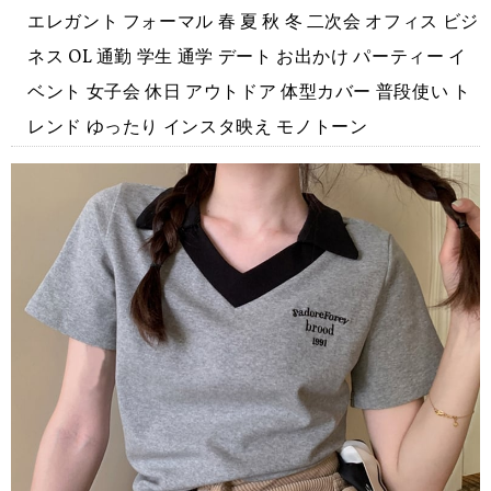
エレガント フォーマル 春 夏 秋 冬 二次会 オフィス ビジ
ネス OL 通勤 学生 通学 デート お出かけ パーティー イ
ベント 女子会 休日 アウトドア 体型カバー 普段使い ト
レンド ゆったり インスタ映え モノトーン