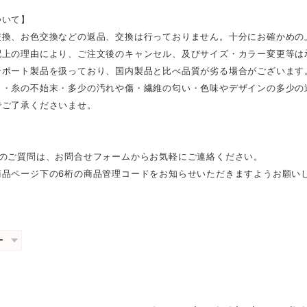
ついて】
交換、お色交換などの返品、交換は行っておりません。十分にお確かめの
配上の理由により、ご注文後のキャンセル、及びサイズ・カラー変更等は
ンポート製品を扱っており、国内製品と比べ品質が劣る場合がございます
さ・糸の不始末・多少の汚れや傷・繊維の匂い・色味やデザインの多少の
でご了承くださいませ。
外のご質問は、お問合せフォームからお気軽にご連絡ください。
商品ページ下の6桁の商品管理コードをお知らせいただきますようお願い