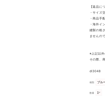
【返品に
・サイズ
・商品手
・海外イ
縫製の粗
ませんの
※上記以
その際、
dl3048
種類
数量