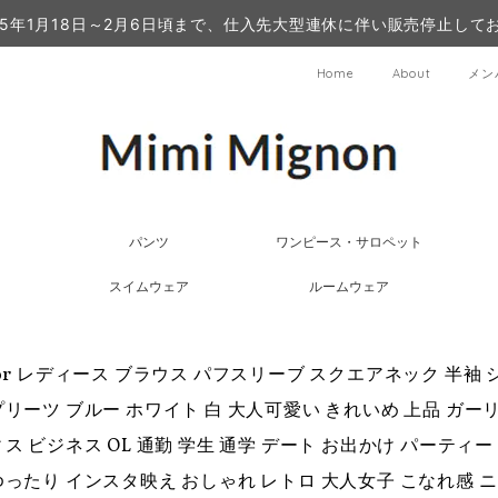
25年1月18日～2月6日頃まで、仕入先大型連休に伴い販売停止して
Home
About
メン
パンツ
ワンピース・サロペット
スイムウェア
ルームウェア
olor レディース ブラウス パフスリーブ スクエアネック 半袖
プリーツ ブルー ホワイト 白 大人可愛い きれいめ 上品 ガーリ
ィス ビジネス OL 通勤 学生 通学 デート お出かけ パーティー
ゆったり インスタ映え おしゃれ レトロ 大人女子 こなれ感 