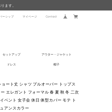
おります。
バーシップ
マイページ
Contact
セットアップ
アウター・ジャケット
ドレス
帽子
 ショート丈 シャツ プルオーバー トップス
ー エレガント フォーマル 春 夏 秋 冬 二次
 イベント 女子会 休日 体型カバー モテ ト
ニュアンスカラー