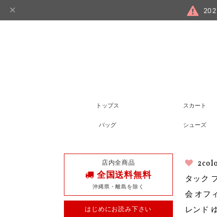
20
トップス
スカート
バッグ
シューズ
店内全商品
2c
全国送料無料
タック 
沖縄県・離島を除く
会 オフ
はじめにお読み下さい
レンド 