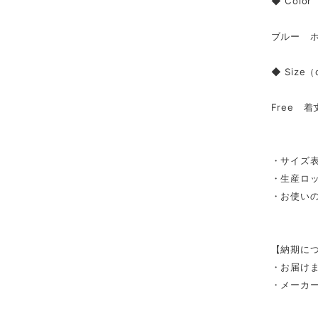
◆ Color
ブルー 
◆ Size
Free 着
・サイズ表
・生産ロ
・お使い
【納期に
・お届け
・メーカ