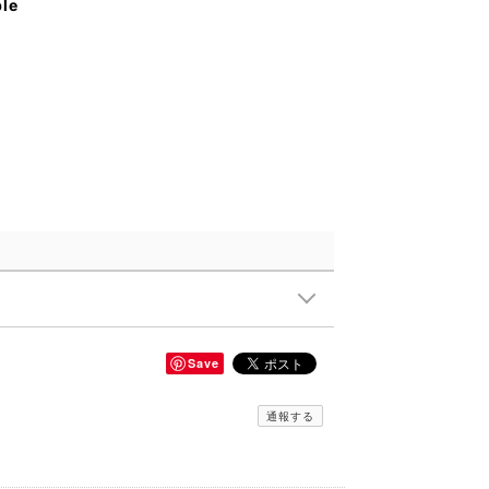
ble
Save
通報する