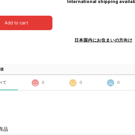
International shipping availa
Add to cart
日本国内にお住まいの方向け
価
べて
0
0
0
商品