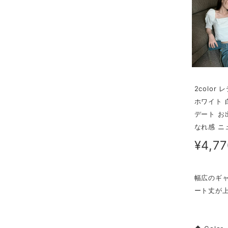
2colo
ホワイト 
デート お
なれ感 ニ
¥4,7
幅広のギ
ート丈が