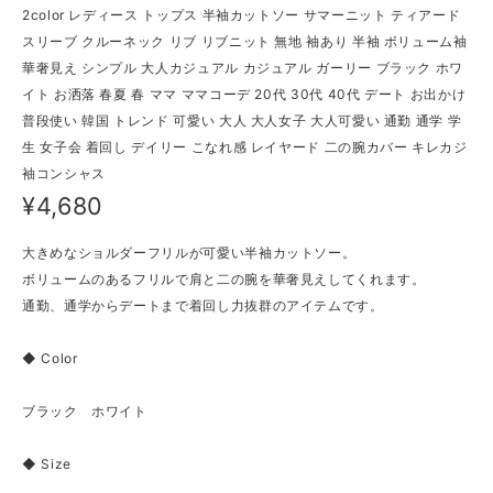
2color レディース トップス 半袖カットソー サマーニット ティアード
スリーブ クルーネック リブ リブニット 無地 袖あり 半袖 ボリューム袖
華奢見え シンプル 大人カジュアル カジュアル ガーリー ブラック ホワ
イト お洒落 春夏 春 ママ ママコーデ 20代 30代 40代 デート お出かけ
普段使い 韓国 トレンド 可愛い 大人 大人女子 大人可愛い 通勤 通学 学
生 女子会 着回し デイリー こなれ感 レイヤード 二の腕カバー キレカジ
袖コンシャス
¥4,680
大きめなショルダーフリルが可愛い半袖カットソー。
ボリュームのあるフリルで肩と二の腕を華奢見えしてくれます。
通勤、通学からデートまで着回し力抜群のアイテムです。
◆ Color
ブラック ホワイト
◆ Size