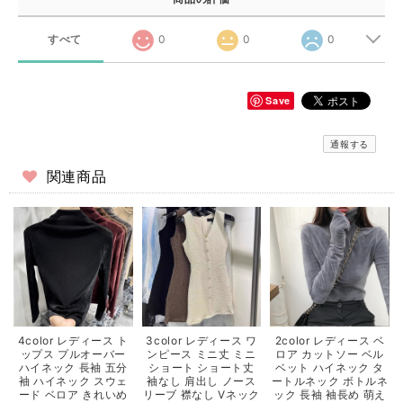
すべて
0
0
0
Save
通報する
関連商品
4color レディース ト
3color レディース ワ
2color レディース ベ
ップス プルオーバー
ンピース ミニ丈 ミニ
ロア カットソー ベル
ハイネック 長袖 五分
ショート ショート丈
ベット ハイネック タ
袖 ハイネック スウェ
袖なし 肩出し ノース
ートルネック ボトルネ
ード ベロア きれいめ
リーブ 襟なし Vネック
ック 長袖 袖長め 萌え