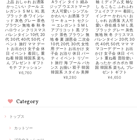
上品 おしゃれ お洒落
Aライン タイト 細み
袖 ミディアム丈 袖な
かっこいい クール エ
ジップ ウエストマーク
し もこもこ ふわふわ
レガント S M L XL 黒
大人可愛い シンプル
フェイクファー 着回し
ブラック 赤 ワインレ
かわいい お洒落 ラブ
インナー かわいい お
ッド 灰色 グレー 茶色
リー キュート セクシ
しゃれ お洒落 大人可
ブラウン 無地 春 秋 冬
ー エレガント S M L
愛い 存在感 S M L 黒
ハロウィン クリスマス
アプリコット 黒 ブラ
ブラック グレー 灰色
バレンタイン 10代 20
ック 茶色 ブラウン 無
無地 秋 冬 クリスマス
代 30代 40代 50代 イ
地 春 夏 謝恩会 二次会
バレンタイン 20代 30
ベント 旅行 ママ デー
10代 20代 30代 女性
代 40代 50代 ママ マ
ト お出かけ 女子会 休
用 デート お出かけ 女
マコーデ デート お出
日 イベント 着回し 重
子会 お泊り 休日 パー
かけ 女子会 休日 イベ
ね着 韓国 韓国系 楽ち
ティ イベント リゾー
ント 重ね着 普段使い
ん プレゼント ギフト
ト 旅行 海 プール バカ
あったか ポカポカ 韓
モテ ファッション
ンス お揃い 双子 韓国
国 韓国系 楽ちん プレ
韓国系 スタイル 美脚
ゼント ギフト
¥6,760
¥8,280
¥4,650
Category
トップス
カットソー
ブラウス・シャツ