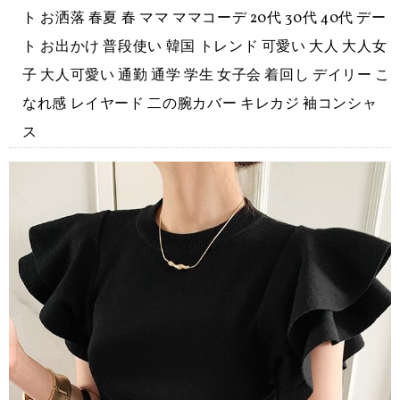
ト お洒落 春夏 春 ママ ママコーデ 20代 30代 40代 デー
ト お出かけ 普段使い 韓国 トレンド 可愛い 大人 大人女
子 大人可愛い 通勤 通学 学生 女子会 着回し デイリー こ
なれ感 レイヤード 二の腕カバー キレカジ 袖コンシャ
ス