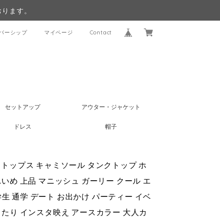
おります。
バーシップ
マイページ
Contact
セットアップ
アウター・ジャケット
ドレス
帽子
ブ トップス キャミソール タンクトップ ホ
れいめ 上品 マニッシュ ガーリー クール エ
 学生 通学 デート お出かけ パーティー イベ
ゆったり インスタ映え アースカラー 大人カ