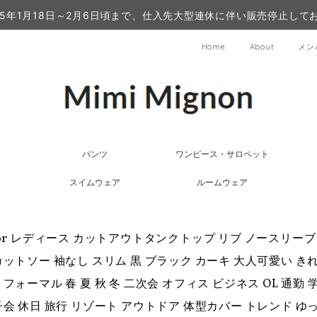
25年1月18日～2月6日頃まで、仕入先大型連休に伴い販売停止して
Home
About
メン
パンツ
ワンピース・サロペット
スイムウェア
ルームウェア
olor レディース カットアウトタンクトップ リブ ノースリー
カットソー 袖なし スリム 黒 ブラック カーキ 大人可愛い き
フォーマル 春 夏 秋 冬 二次会 オフィス ビジネス OL 通勤
子会 休日 旅行 リゾート アウトドア 体型カバー トレンド 