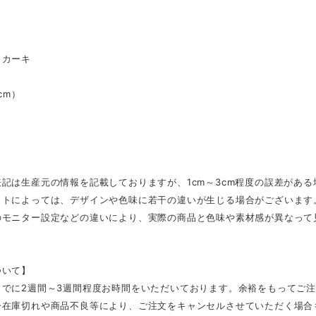
 カーキ
（cm）
記は生産元の情報を記載しておりますが、1cm～3cm程度の誤差があ
ットによっては、デザインや色味に若干の違いが生じる場合がございます
のモニター設定などの違いにより、実際の商品と色味や素材感が異なって
ついて】
までに2週間～3週間程度お時間をいただいております。余裕をもってご
ー在庫切れや商品不良等により、ご注文をキャンセルさせていただく場合