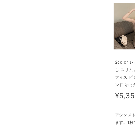
2colo
し スリム
フィス ビ
ンド ゆっ
¥5,3
アシンメ
ます。1