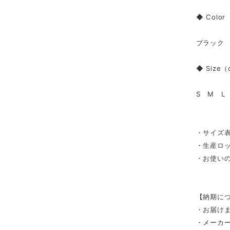
◆ Color
ブラック
◆ Size
S M L
・サイズ表
・生産ロ
・お使い
【納期に
・お届け
・メーカ