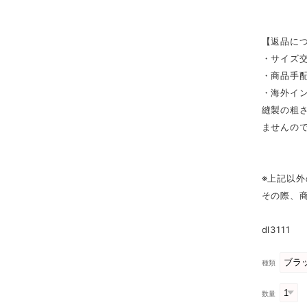
【返品に
・サイズ
・商品手
・海外イ
縫製の粗
ませんの
※上記以
その際、
dl3111
種類
数量