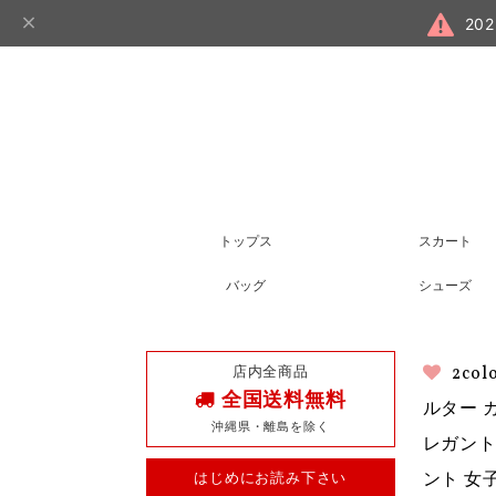
20
トップス
スカート
バッグ
シューズ
店内全商品
2c
全国送料無料
ルター 
沖縄県・離島を除く
レガント 
はじめにお読み下さい
ント 女