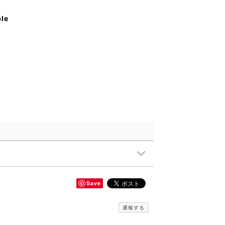
ble
Save
通報する