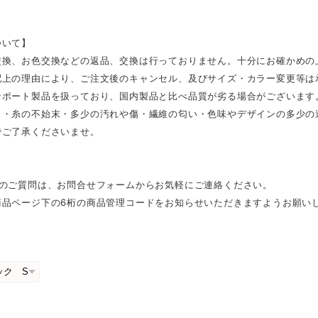
ついて】
交換、お色交換などの返品、交換は行っておりません。十分にお確かめの
配上の理由により、ご注文後のキャンセル、及びサイズ・カラー変更等は
ンポート製品を扱っており、国内製品と比べ品質が劣る場合がございます
さ・糸の不始末・多少の汚れや傷・繊維の匂い・色味やデザインの多少の
でご了承くださいませ。
外のご質問は、お問合せフォームからお気軽にご連絡ください。
商品ページ下の6桁の商品管理コードをお知らせいただきますようお願い