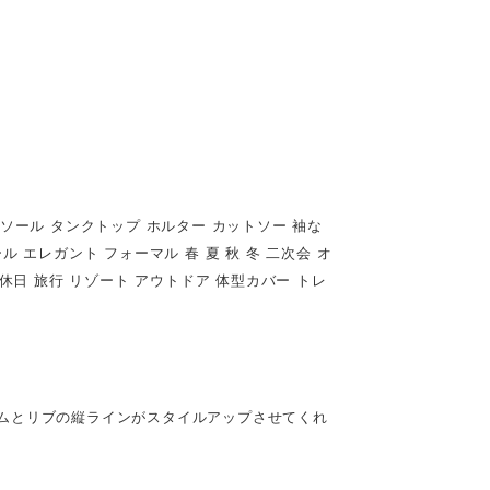
ミソール タンクトップ ホルター カットソー 袖な
ル エレガント フォーマル 春 夏 秋 冬 二次会 オ
 休日 旅行 リゾート アウトドア 体型カバー トレ
ムとリブの縦ラインがスタイルアップさせてくれ