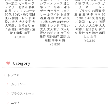
ロー加工 ガーリー フ
シフォン レース 透け
ク柄 フリルレース ガ
ェアリー お洒落 春夏
感 シアー リボン ギャ
ーリー キュート レッ
春 秋 ママ ママコーデ
ザー ガーリー フェア
ド ブラック お洒落 春
20代 30代 40代 普段
リー ホワイト お洒落
夏 春 夏 秋 冬 ママ 20
使い 韓国 トレンド 可
春夏 春 秋 ママ 20代
代 30代 40代 普段使
愛い 大人 大人女子 大
30代 40代 普段使い
い 韓国 トレンド 可愛
人可愛い お泊まり 女
韓国 トレンド 可愛い
い 大人 大人女子 大人
子会 旅行 海外旅行 清
大人 大人女子 大人可
可愛い お泊まり 女子
楚 お嬢様 薄手
愛い お泊まり 女子会
会 旅行 海外旅行 着回
旅行 海外旅行 清楚 お
し力 お得
¥5,350
嬢様 薄手 可憐
¥9,330
¥5,820
Category
トップス
カットソー
ブラウス・シャツ
ニット