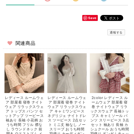
Save
通報する
関連商品
レディース ルームウェ
レディース ルームウェ
2color レディース ル
ア 部屋着 寝巻 ナイト
ア 部屋着 寝巻 ナイト
ームウェア 部屋着 寝
ウェア リラックスウェ
ウェア リラックスウェ
巻 ナイトウェア リラ
ア トップス パンツ セ
ア キャミワンピース
ックスウェア 長袖トッ
ットアップ ツーピース
ネグリジェ ナイトドレ
プス キャミソール パ
袖あり 長袖 小花柄 お
ス ツーピース 2点セッ
ンツ スリーピース 3点
うち時間 フリル 襟な
ト ミニ丈 袖なし ノー
セット 袖あり 長袖 カ
し ラウンドネック 前
スリーブ おうち時間
シュクール おうち時間
開き ウエストゴム メ
羽織り カーディガン
羽織り ギンガムチェッ