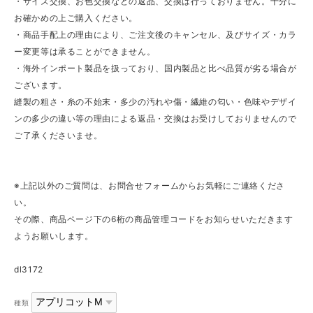
・サイズ交換、お色交換などの返品、交換は行っておりません。十分に
お確かめの上ご購入ください。
・商品手配上の理由により、ご注文後のキャンセル、及びサイズ・カラ
ー変更等は承ることができません。
・海外インポート製品を扱っており、国内製品と比べ品質が劣る場合が
ございます。
縫製の粗さ・糸の不始末・多少の汚れや傷・繊維の匂い・色味やデザイ
ンの多少の違い等の理由による返品・交換はお受けしておりませんので
ご了承くださいませ。
※上記以外のご質問は、お問合せフォームからお気軽にご連絡くださ
い。
その際、商品ページ下の6桁の商品管理コードをお知らせいただきます
ようお願いします。
dl3172
種類