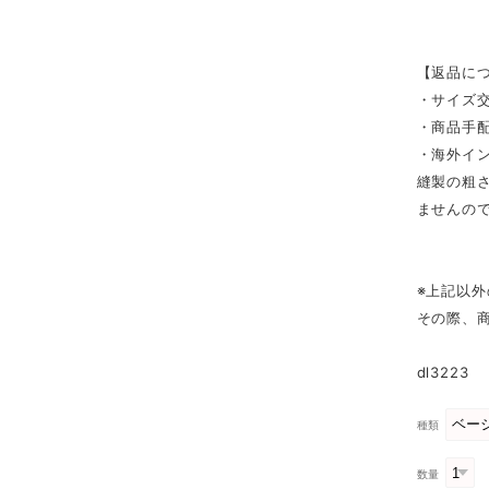
【返品に
・サイズ
・商品手
・海外イ
縫製の粗
ませんの
※上記以
その際、
dl3223
種類
数量