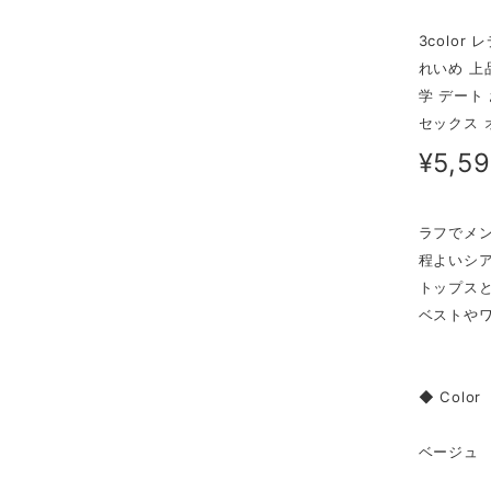
3colo
れいめ 上
学 デート
セックス 
¥5,5
ラフでメ
程よいシ
トップス
ベストや
◆ Color
ベージュ