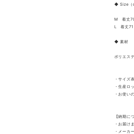
◆ Size
M 着丈7
L 着丈7
◆ 素材
ポリエス
・サイズ表
・生産ロ
・お使い
【納期に
・お届け
・メーカ