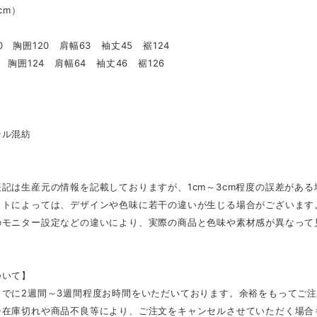
（cm）
0 胸囲120 肩幅63 袖丈45 裾124
1 胸囲124 肩幅64 袖丈46 裾126
テル混紡
記は生産元の情報を記載しておりますが、1cm～3cm程度の誤差があ
ットによっては、デザインや色味に若干の違いが生じる場合がございます
のモニター設定などの違いにより、実際の商品と色味や素材感が異なって
ついて】
までに2週間～3週間程度お時間をいただいております。余裕をもってご
ー在庫切れや商品不良等により、ご注文をキャンセルさせていただく場合