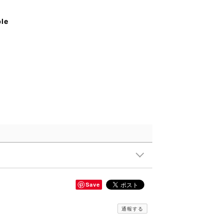
ble
Save
通報する