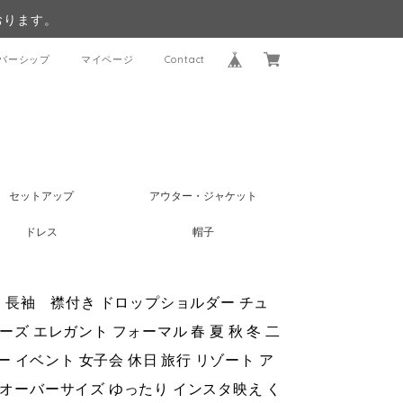
おります。
バーシップ
マイページ
Contact
セットアップ
アウター・ジャケット
ドレス
帽子
ウス 長袖 襟付き ドロップショルダー チュ
ズ エレガント フォーマル 春 夏 秋 冬 二
ー イベント 女子会 休日 旅行 リゾート ア
 オーバーサイズ ゆったり インスタ映え く