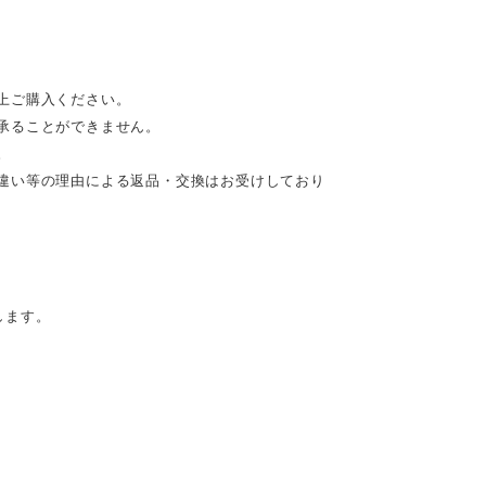
上ご購入ください。
承ることができません。
。
違い等の理由による返品・交換はお受けしており
します。