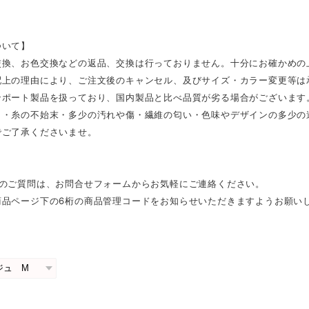
ついて】
交換、お色交換などの返品、交換は行っておりません。十分にお確かめの
配上の理由により、ご注文後のキャンセル、及びサイズ・カラー変更等は
ンポート製品を扱っており、国内製品と比べ品質が劣る場合がございます
さ・糸の不始末・多少の汚れや傷・繊維の匂い・色味やデザインの多少の
でご了承くださいませ。
外のご質問は、お問合せフォームからお気軽にご連絡ください。
商品ページ下の6桁の商品管理コードをお知らせいただきますようお願い