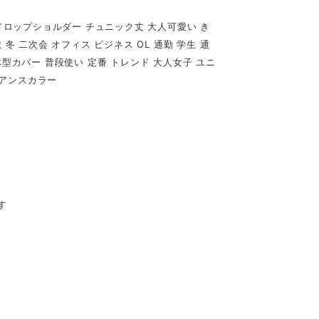
 ドロップショルダー チュニック丈 大人可愛い き
冬 二次会 オフィス ビジネス OL 通勤 学生 通
体型カバー 普段使い 定番 トレンド 大人女子 ユニ
ュアンスカラー
す