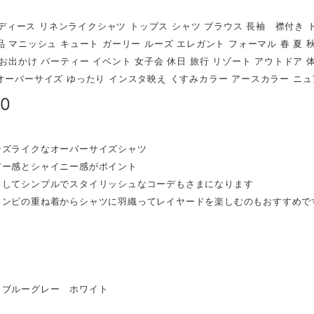
r レディース リネンライクシャツ トップス シャツ ブラウス 長袖 襟付き
品 マニッシュ キュート ガーリー ルーズ エレガント フォーマル 春 夏 秋 
 お出かけ パーティー イベント 女子会 休日 旅行 リゾート アウトドア 
オーバーサイズ ゆったり インスタ映え くすみカラー アースカラー ニ
90
ンズライクなオーバーサイズシャツ
アー感とシャイニー感がポイント
としてシンプルでスタイリッシュなコーデもさまになります
ワンピの重ね着からシャツに羽織ってレイヤードを楽しむのもおすすめで
 ブルーグレー ホワイト