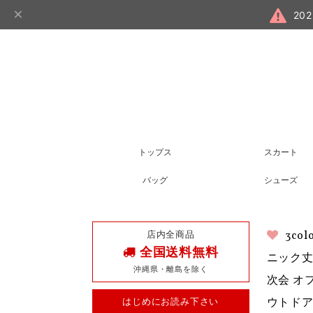
20
トップス
スカート
バッグ
シューズ
店内全商品
3c
全国送料無料
ニック丈
沖縄県・離島を除く
次会 オ
はじめにお読み下さい
ウトドア