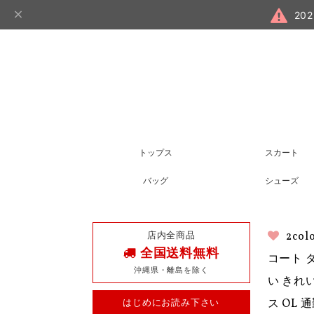
20
トップス
スカート
バッグ
シューズ
店内全商品
2c
全国送料無料
コート 
沖縄県・離島を除く
い きれ
はじめにお読み下さい
ス OL