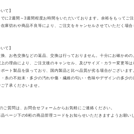
ついて】
までに2週間～3週間程度お時間をいただいております。余裕をもってご
ー在庫切れや商品不良等により、ご注文をキャンセルさせていただく場合
ついて】
交換、お色交換などの返品、交換は行っておりません。十分にお確かめの
配上の理由により、ご注文後のキャンセル、及びサイズ・カラー変更等は
ンポート製品を扱っており、国内製品と比べ品質が劣る場合がございます
さ・糸の不始末・多少の汚れや傷・繊維の匂い・色味やデザインの多少の
でご了承くださいませ。
外のご質問は、お問合せフォームからお気軽にご連絡ください。
商品ページ下の6桁の商品管理コードをお知らせいただきますようお願い