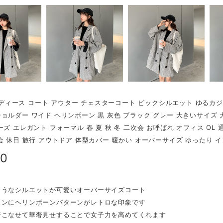
r レディース コート アウター チェスターコート ビックシルエット ゆるカ
ョルダー ワイド ヘリンボーン 黒 灰色 ブラック グレー 大きいサイズ 
ーズ エレガント フォーマル 春 夏 秋 冬 二次会 お呼ばれ オフィス OL 
会 休日 旅行 アウトドア 体型カバー 暖かい オーバーサイズ ゆったり 
20
ようなシルエットが可愛いオーバーサイズコート
タンにヘリンボーンパターンがレトロな印象です
着こなせて華奢見せすることで女子力を高めてくれます