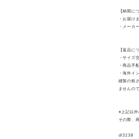
【納期に
・お届け
・メーカ
【返品に
・サイズ
・商品手
・海外イ
縫製の粗
ませんの
※上記以
その際、
dl3238