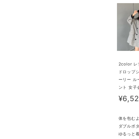
2colo
ドロップシ
ーリー ル
ント 女子
¥6,5
体を包む
ダブルボ
ゆるっと