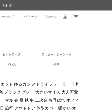
おります。
バーシップ
マイページ
Contact
セットアップ
アウター・ジャケット
ドレス
帽子
ルエット ゆるカジ ストライプ テーラード P
色 ブラック グレー 大きいサイズ 大人可愛
ーマル 春 夏 秋 冬 二次会 お呼ばれ オフィ
休日 旅行 アウトドア 体型カバー 暖かい オ