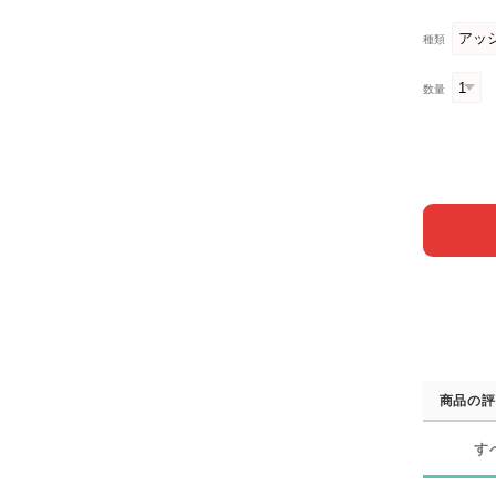
種類
数量
商品の評
す