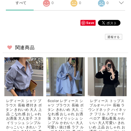
すべて
0
0
0
Save
通報する
関連商品
レディース シャツ ブ
6color レディース シ
レディース トップス
ラウス 長袖 襟付き ボ
ャツ ブラウス 長袖 ボ
プルオーバー 長袖 ラ
タン きれいめ 大人 上
タン きれいめ 大人 こ
ウンドネック ハイネッ
品 こなれ感 おしゃれ
なれ感 おしゃれ お洒
ク フリル スウェード
お洒落 大人女子 スタ
落 スタイリッシュ シ
ベロア 重ね着風 かわ
イリッシュ シンプル
ンプル かわいい 大人
いい 大人可愛い きれ
かっこいい きれい フ
可愛い 抜け感 ラフ ル
いめ 上品 おしゃれ お