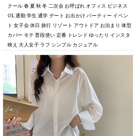
クール 春 夏 秋 冬 二次会 お呼ばれ オフィス ビジネス
OL 通勤 学生 通学 デート お出かけ パーティー イベン
ト 女子会 休日 旅行 リゾート アウトドア お泊まり 体型
カバー モテ 普段使い 定番 トレンド ゆったり インスタ
映え 大人女子 ラフ シンプル カジュアル