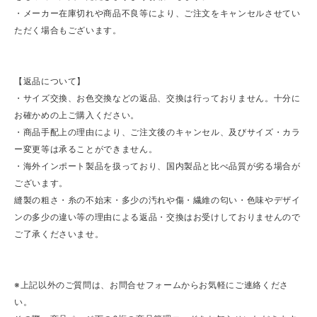
・メーカー在庫切れや商品不良等により、ご注文をキャンセルさせてい
ただく場合もございます。
【返品について】
・サイズ交換、お色交換などの返品、交換は行っておりません。十分に
お確かめの上ご購入ください。
・商品手配上の理由により、ご注文後のキャンセル、及びサイズ・カラ
ー変更等は承ることができません。
・海外インポート製品を扱っており、国内製品と比べ品質が劣る場合が
ございます。
縫製の粗さ・糸の不始末・多少の汚れや傷・繊維の匂い・色味やデザイ
ンの多少の違い等の理由による返品・交換はお受けしておりませんので
ご了承くださいませ。
※上記以外のご質問は、お問合せフォームからお気軽にご連絡くださ
い。