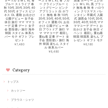
ォーマル S M L XL 青
ーズ S M L XL 青 ブル
洒落 ガーリー エレガ
ブルー ストライプ 春
ー クラインブルー ミ
ント M L XL 黒 ブラッ
秋 10代 20代 30代 40
ントグリーン ピンク
ク 無地 春 秋 冬 ハロウ
代 50代 オフィス ビジ
アプリコット 白 ホワ
ィン クリスマス バレ
ネス OL 通勤 お出かけ
イト 無地 春 秋 10代
ンタイン 卒園式 入園
公園デビュー 女子会
20代 30代 40代 50代
式 謝恩会 10代 20代
休日 旅行 ママ ママコ
オフィス 通勤 OL お出
30代 40代 50代 ママ
ーデ 定番 デート 女子
かけ 公園デビュー 休
ママコーデ デート お
会 普段使い 旅行 海外
日 アウトドア 旅行 マ
出かけ 女子会 休日 イ
韓国 スタイル 体系カ
マ ママコーデ 着回し
ベント 着回し 重ね着
バー モテ ギフト プレ
重ね着 定番 デート 女
韓国 韓国系 楽ちん プ
ゼント
子会 普段使い 旅行 海
レゼント ギフト モテ
外 韓国 楽ちん スタイ
¥7,480
¥6,180
ル 体系カバー
¥6,480
Category
トップス
カットソー
ブラウス・シャツ