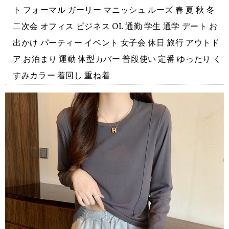
ト フォーマル ガーリー マニッシュ ルーズ 春 夏 秋 冬
二次会 オフィス ビジネス OL 通勤 学生 通学 デート お
出かけ パーティー イベント 女子会 休日 旅行 アウトド
ア お泊まり 運動 体型カバー 普段使い 定番 ゆったり く
すみカラー 着回し 重ね着