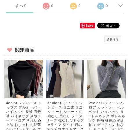
すべて
0
0
0
Save
通報する
関連商品
4color レディース ト
3color レディース ワ
2color レディース ベ
ップス プルオーバー
ンピース ミニ丈 ミニ
ロア カットソー ベル
ハイネック 長袖 五分
ショート ショート丈
ベット ハイネック タ
袖 ハイネック スウェ
袖なし 肩出し ノース
ートルネック ボトルネ
ード ベロア きれいめ
リーブ 襟なし Vネック
ック 長袖 袖長め 萌え
上品 おしゃれ お洒落
Aライン タイト 細み
袖 ミディアム丈 袖な
かっこいい クール エ
ジップ ウエストマーク
し もこもこ ふわふわ