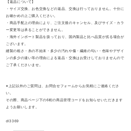
【返品について】
・サイズ交換、お色交換などの返品、交換は行っておりません。十分に
お確かめの上ご購入ください。
・商品手配上の理由により、ご注文後のキャンセル、及びサイズ・カラ
ー変更等は承ることができません。
・海外インポート製品を扱っており、国内製品と比べ品質が劣る場合が
ございます。
縫製の粗さ・糸の不始末・多少の汚れや傷・繊維の匂い・色味やデザイ
ンの多少の違い等の理由による返品・交換はお受けしておりませんので
ご了承くださいませ。
※上記以外のご質問は、お問合せフォームからお気軽にご連絡くださ
い。
その際、商品ページ下の6桁の商品管理コードをお知らせいただきます
ようお願いします。
dl3369