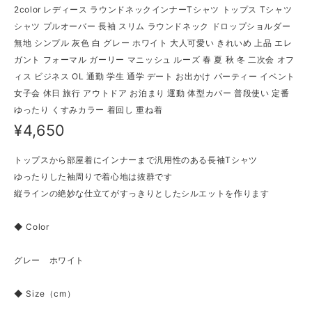
2color レディース ラウンドネックインナーTシャツ トップス Tシャツ
シャツ プルオーバー 長袖 スリム ラウンドネック ドロップショルダー
無地 シンプル 灰色 白 グレー ホワイト 大人可愛い きれいめ 上品 エレ
ガント フォーマル ガーリー マニッシュ ルーズ 春 夏 秋 冬 二次会 オフ
ィス ビジネス OL 通勤 学生 通学 デート お出かけ パーティー イベント
女子会 休日 旅行 アウトドア お泊まり 運動 体型カバー 普段使い 定番
ゆったり くすみカラー 着回し 重ね着
¥4,650
トップスから部屋着にインナーまで汎用性のある長袖Tシャツ
ゆったりした袖周りで着心地は抜群です
縦ラインの絶妙な仕立てがすっきりとしたシルエットを作ります
◆ Color
グレー ホワイト
◆ Size（cm）