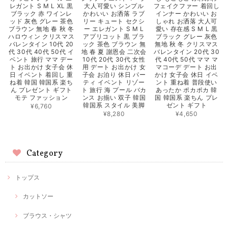
レガント S M L XL 黒
大人可愛い シンプル
フェイクファー 着回し
ブラック 赤 ワインレ
かわいい お洒落 ラブ
インナー かわいい お
ッド 灰色 グレー 茶色
リー キュート セクシ
しゃれ お洒落 大人可
ブラウン 無地 春 秋 冬
ー エレガント S M L
愛い 存在感 S M L 黒
ハロウィン クリスマス
アプリコット 黒 ブラ
ブラック グレー 灰色
バレンタイン 10代 20
ック 茶色 ブラウン 無
無地 秋 冬 クリスマス
代 30代 40代 50代 イ
地 春 夏 謝恩会 二次会
バレンタイン 20代 30
ベント 旅行 ママ デー
10代 20代 30代 女性
代 40代 50代 ママ マ
ト お出かけ 女子会 休
用 デート お出かけ 女
マコーデ デート お出
日 イベント 着回し 重
子会 お泊り 休日 パー
かけ 女子会 休日 イベ
ね着 韓国 韓国系 楽ち
ティ イベント リゾー
ント 重ね着 普段使い
ん プレゼント ギフト
ト 旅行 海 プール バカ
あったか ポカポカ 韓
モテ ファッション
ンス お揃い 双子 韓国
国 韓国系 楽ちん プレ
韓国系 スタイル 美脚
ゼント ギフト
¥6,760
¥8,280
¥4,650
Category
トップス
カットソー
ブラウス・シャツ