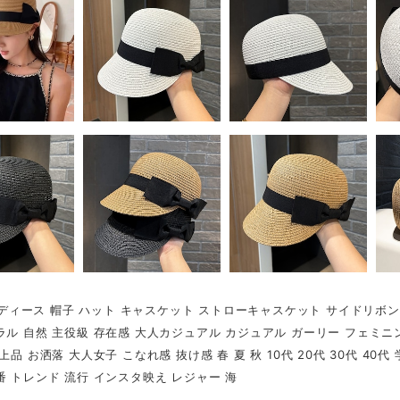
r レディース 帽子 ハット キャスケット ストローキャスケット サイドリボン
ラル 自然 主役級 存在感 大人カジュアル カジュアル ガーリー フェミニ
上品 お洒落 大人女子 こなれ感 抜け感 春 夏 秋 10代 20代 30代 40
番 トレンド 流行 インスタ映え レジャー 海