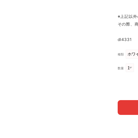
※上記以
その際、
dl4331
種類
数量