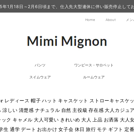
25年1月18日～2月6日頃まで、仕入先大型連休に伴い販売停止して
Home
About
メン
パンツ
ワンピース・サロペット
スイムウェア
ルームウェア
olor レディース 帽子 ハット キャスケット ストローキャスケ
ら 涼しい 清楚感 ナチュラル 自然 主役級 存在感 大人カジュ
ック キャメル 大人可愛い きれいめ 大人 上品 お洒落 大人女子 
 学生 通学 デート お出かけ 女子会 休日 旅行 モテ ギフト 