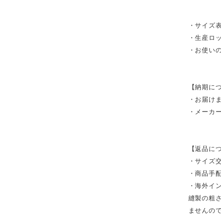
・サイズ表
・生産ロ
・お使い
【納期に
・お届け
・メーカ
【返品に
・サイズ
・商品手
・海外イ
縫製の粗
ませんの