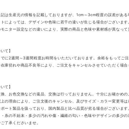
記は生産元の情報を記載しておりますが、1cm～3cm程度の誤差があ
ットによっては、デザインや色味に若干の違いが生じる場合がございます
のモニター設定などの違いにより、実際の商品と色味や素材感が異なって
ついて】
までに2週間～3週間程度お時間をいただいております。余裕をもってご
ー在庫切れや商品不良等により、ご注文をキャンセルさせていただく場合
ついて】
交換、お色交換などの返品、交換は行っておりません。十分にお確かめの
配上の理由により、ご注文後のキャンセル、及びサイズ・カラー変更等は
ンポート製品を扱っており、国内製品と比べ品質が劣る場合がございます
さ・糸の不始末・多少の汚れや傷・繊維の匂い・色味やデザインの多少の
でご了承くださいませ。