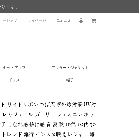
おります。
バーシップ
マイページ
Contact
セットアップ
アウター・ジャケット
ドレス
帽子
ット サイドリボン つば広 紫外線対策 UV対
アル カジュアル ガーリー フェミニン ホワ
こなれ感 抜け感 春 夏 秋 10代 20代 30
定番 トレンド 流行 インスタ映え レジャー 海