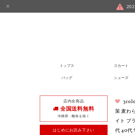
20
トップス
スカート
バッグ
シューズ
店内全商品
3c
全国送料無料
策 麦わ
沖縄県・離島を除く
イト ブラ
はじめにお読み下さい
代 40代