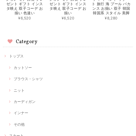
ゼント ギフト インス
ゼント ギフト インス
ト 旅行 海 プール バカ
タ映え 双子コーデ お
タ映え 双子コーデ お
ンス お揃い 双子 韓国
揃い 色違い
揃い
韓国系 スタイル 美脚
¥6,520
¥6,520
¥8,280
Category
トップス
カットソー
ブラウス・シャツ
ニット
カーディガン
インナー
その他
スカート