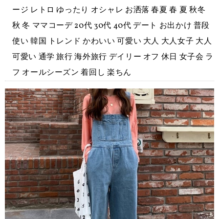
ージ レトロ ゆったり オシャレ お洒落 春夏 春 夏 秋冬
秋 冬 ママコーデ 20代 30代 40代 デート お出かけ 普段
使い 韓国 トレンド かわいい 可愛い 大人 大人女子 大人
可愛い 通学 旅行 海外旅行 デイリー オフ 休日 女子会 ラ
フ オールシーズン 着回し 楽ちん