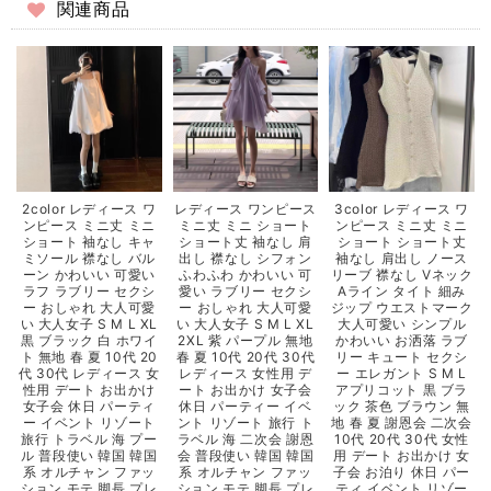
関連商品
2color レディース ワ
レディース ワンピース
3color レディース ワ
ンピース ミニ丈 ミニ
ミニ丈 ミニ ショート
ンピース ミニ丈 ミニ
ショート 袖なし キャ
ショート丈 袖なし 肩
ショート ショート丈
ミソール 襟なし バル
出し 襟なし シフォン
袖なし 肩出し ノース
ーン かわいい 可愛い
ふわふわ かわいい 可
リーブ 襟なし Vネック
ラフ ラブリー セクシ
愛い ラブリー セクシ
Aライン タイト 細み
ー おしゃれ 大人可愛
ー おしゃれ 大人可愛
ジップ ウエストマーク
い 大人女子 S M L XL
い 大人女子 S M L XL
大人可愛い シンプル
黒 ブラック 白 ホワイ
2XL 紫 パープル 無地
かわいい お洒落 ラブ
ト 無地 春 夏 10代 20
春 夏 10代 20代 30代
リー キュート セクシ
代 30代 レディース 女
レディース 女性用 デ
ー エレガント S M L
性用 デート お出かけ
ート お出かけ 女子会
アプリコット 黒 ブラ
女子会 休日 パーティ
休日 パーティー イベ
ック 茶色 ブラウン 無
ー イベント リゾート
ント リゾート 旅行 ト
地 春 夏 謝恩会 二次会
旅行 トラベル 海 プー
ラベル 海 二次会 謝恩
10代 20代 30代 女性
ル 普段使い 韓国 韓国
会 普段使い 韓国 韓国
用 デート お出かけ 女
系 オルチャン ファッ
系 オルチャン ファッ
子会 お泊り 休日 パー
ション モテ 脚長 プレ
ション モテ 脚長 プレ
ティ イベント リゾー