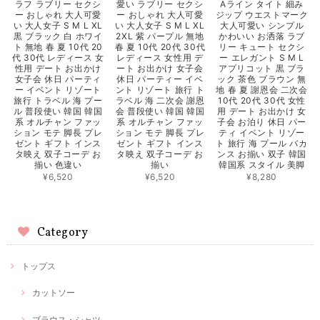
ラフ ラブリー セクシ
愛い ラブリー セクシ
Aライン タイト 細み
ー おしゃれ 大人可愛
ー おしゃれ 大人可愛
ジップ ウエストマーク
い 大人女子 S M L XL
い 大人女子 S M L XL
大人可愛い シンプル
黒 ブラック 白 ホワイ
2XL 紫 パープル 無地
かわいい お洒落 ラブ
ト 無地 春 夏 10代 20
春 夏 10代 20代 30代
リー キュート セクシ
代 30代 レディース 女
レディース 女性用 デ
ー エレガント S M L
性用 デート お出かけ
ート お出かけ 女子会
アプリコット 黒 ブラ
女子会 休日 パーティ
休日 パーティー イベ
ック 茶色 ブラウン 無
ー イベント リゾート
ント リゾート 旅行 ト
地 春 夏 謝恩会 二次会
旅行 トラベル 海 プー
ラベル 海 二次会 謝恩
10代 20代 30代 女性
ル 普段使い 韓国 韓国
会 普段使い 韓国 韓国
用 デート お出かけ 女
系 オルチャン ファッ
系 オルチャン ファッ
子会 お泊り 休日 パー
ション モテ 脚長 プレ
ション モテ 脚長 プレ
ティ イベント リゾー
ゼント ギフト インス
ゼント ギフト インス
ト 旅行 海 プール バカ
タ映え 双子コーデ お
タ映え 双子コーデ お
ンス お揃い 双子 韓国
揃い 色違い
揃い
韓国系 スタイル 美脚
¥6,520
¥6,520
¥8,280
Category
トップス
カットソー
ブラウス・シャツ