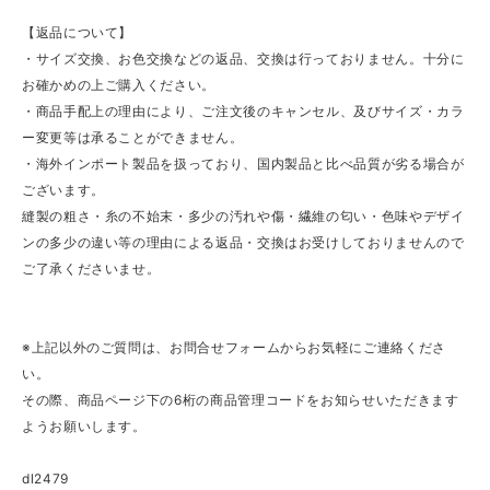
【返品について】
・サイズ交換、お色交換などの返品、交換は行っておりません。十分に
お確かめの上ご購入ください。
・商品手配上の理由により、ご注文後のキャンセル、及びサイズ・カラ
ー変更等は承ることができません。
・海外インポート製品を扱っており、国内製品と比べ品質が劣る場合が
ございます。
縫製の粗さ・糸の不始末・多少の汚れや傷・繊維の匂い・色味やデザイ
ンの多少の違い等の理由による返品・交換はお受けしておりませんので
ご了承くださいませ。
※上記以外のご質問は、お問合せフォームからお気軽にご連絡くださ
い。
その際、商品ページ下の6桁の商品管理コードをお知らせいただきます
ようお願いします。
dl2479