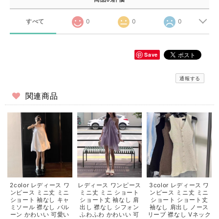
すべて
0
0
0
Save
通報する
関連商品
2color レディース ワ
レディース ワンピース
3color レディース ワ
ンピース ミニ丈 ミニ
ミニ丈 ミニ ショート
ンピース ミニ丈 ミニ
ショート 袖なし キャ
ショート丈 袖なし 肩
ショート ショート丈
ミソール 襟なし バル
出し 襟なし シフォン
袖なし 肩出し ノース
ーン かわいい 可愛い
ふわふわ かわいい 可
リーブ 襟なし Vネック