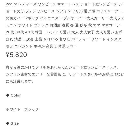
2color レディース ワンピース サマードレス ショート丈ワンピース シ
ョート丈 シフォンワンピース シフォン フリル 透け感 パフスリーブ 二
の腕カバー Vネック ハイウエスト プルオーバー 大人ガーリー 大人フェ
ミニン ホワイト ブラック お洒落 春夏 春 夏 秋冬 秋 ママ ママコーデ
20代 30代 40代 韓国 トレンド 可愛い 大人 大人女子 大人可愛い お呼
ばれ 清楚 二次会 上品 きれいめ 着やせ パーティー リゾート インスタ
映え エレガント 華やか 高見え 体系カバー
¥5,820
肩から裾にかけてフリルをあしらったショート丈ワンピースドレス。
シフォン素材でエアリーな雰囲気に。リゾートスタイルやお呼ばれなど
にも活躍します。
◆ Color
ホワイト ブラック
◆ Size