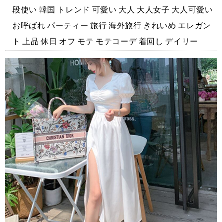
段使い 韓国 トレンド 可愛い 大人 大人女子 大人可愛い
お呼ばれ パーティー 旅行 海外旅行 きれいめ エレガン
ト 上品 休日 オフ モテ モテコーデ 着回し デイリー