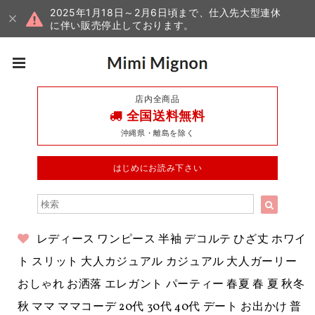
2025年1月18日～2月6日頃まで、仕入先大型連休
に伴い販売停止しております。
店内全商品
全国送料無料
沖縄県・離島を除く
はじめにお読み下さい
レディース ワンピース 半袖 デコルテ ひざ丈 ホワイ
ト スリット 大人カジュアル カジュアル 大人ガーリー
おしゃれ お洒落 エレガント パーティー 春夏 春 夏 秋冬
秋 ママ ママコーデ 20代 30代 40代 デート お出かけ 普