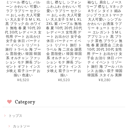
ミソール 襟なし バル
出し 襟なし シフォン
袖なし 肩出し ノース
ーン かわいい 可愛い
ふわふわ かわいい 可
リーブ 襟なし Vネック
ラフ ラブリー セクシ
愛い ラブリー セクシ
Aライン タイト 細み
ー おしゃれ 大人可愛
ー おしゃれ 大人可愛
ジップ ウエストマーク
い 大人女子 S M L XL
い 大人女子 S M L XL
大人可愛い シンプル
黒 ブラック 白 ホワイ
2XL 紫 パープル 無地
かわいい お洒落 ラブ
ト 無地 春 夏 10代 20
春 夏 10代 20代 30代
リー キュート セクシ
代 30代 レディース 女
レディース 女性用 デ
ー エレガント S M L
性用 デート お出かけ
ート お出かけ 女子会
アプリコット 黒 ブラ
女子会 休日 パーティ
休日 パーティー イベ
ック 茶色 ブラウン 無
ー イベント リゾート
ント リゾート 旅行 ト
地 春 夏 謝恩会 二次会
旅行 トラベル 海 プー
ラベル 海 二次会 謝恩
10代 20代 30代 女性
ル 普段使い 韓国 韓国
会 普段使い 韓国 韓国
用 デート お出かけ 女
系 オルチャン ファッ
系 オルチャン ファッ
子会 お泊り 休日 パー
ション モテ 脚長 プレ
ション モテ 脚長 プレ
ティ イベント リゾー
ゼント ギフト インス
ゼント ギフト インス
ト 旅行 海 プール バカ
タ映え 双子コーデ お
タ映え 双子コーデ お
ンス お揃い 双子 韓国
揃い 色違い
揃い
韓国系 スタイル 美脚
¥6,520
¥6,520
¥8,280
Category
トップス
カットソー