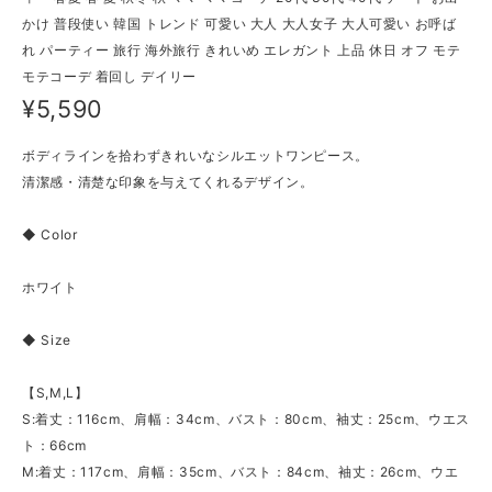
かけ 普段使い 韓国 トレンド 可愛い 大人 大人女子 大人可愛い お呼ば
れ パーティー 旅行 海外旅行 きれいめ エレガント 上品 休日 オフ モテ
モテコーデ 着回し デイリー
¥5,590
ボディラインを拾わずきれいなシルエットワンピース。
清潔感・清楚な印象を与えてくれるデザイン。
◆ Color
ホワイト
◆ Size
【S,M,L】
S:着丈：116cm、肩幅：34cm、バスト：80cm、袖丈：25cm、ウエス
ト：66cm
M:着丈：117cm、肩幅：35cm、バスト：84cm、袖丈：26cm、ウエ