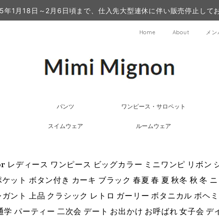
25年1月18日～2月6日頃まで、仕入先大型連休に伴い販売停止して
Home
About
メン
パンツ
ワンピース・サロペット
スイムウェア
ルームウェア
olor レディース ワンピース ビッグカラー ミニワンピ リボン
ポケット ボタン付き カーキ ブラック 春夏 春 夏 秋冬 秋 冬
レガント 上品 クラシック レトロ ガーリー ボタニカル ボヘ
 通学 パーティー 二次会 デート お出かけ お呼ばれ 女子会 