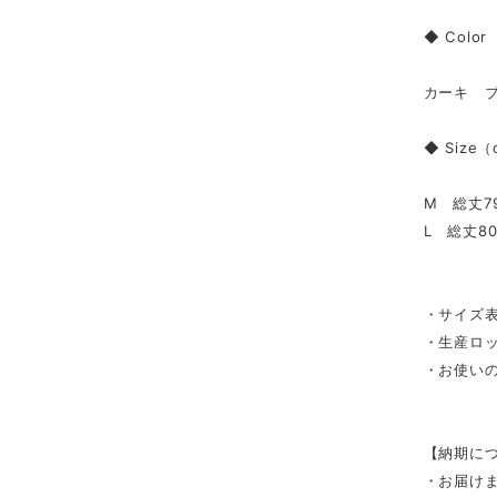
◆ Color
カーキ 
◆ Size
M 総丈7
L 総丈8
・サイズ表
・生産ロ
・お使い
【納期に
・お届け