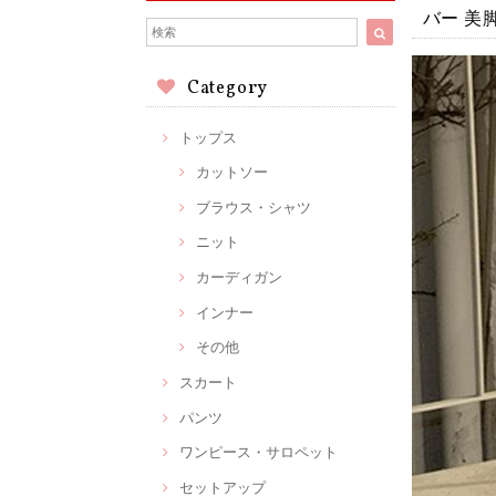
バー 美
Category
トップス
カットソー
ブラウス・シャツ
ニット
カーディガン
インナー
その他
スカート
パンツ
ワンピース・サロペット
セットアップ