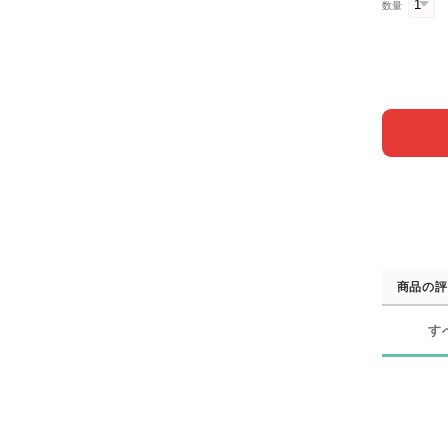
数量
商品の評
す