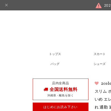
20
トップス
スカート
バッグ
シューズ
店内全商品
2c
全国送料無料
スリム 
沖縄県・離島を除く
いめ エ
はじめにお読み下さい
れ 通勤