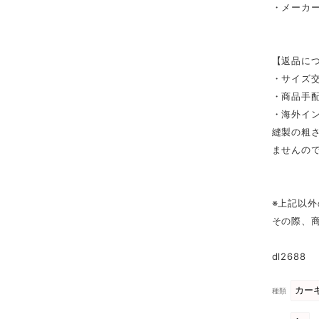
・メーカ
【返品に
・サイズ
・商品手
・海外イ
縫製の粗
ませんの
※上記以
その際、
dl2688
種類