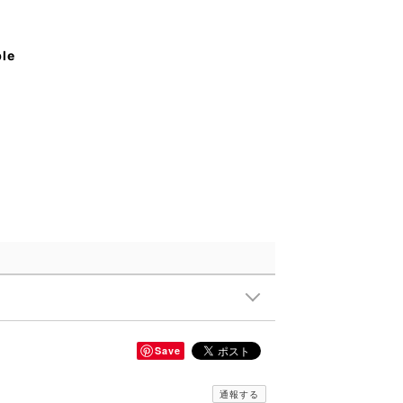
ble
Save
通報する