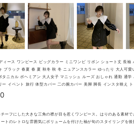
r レディース ワンピース ビッグカラー ミニワンピ リボン ショート丈 長
キ ブラック 春夏 春 夏 秋冬 秋 冬 ニュアンスカラー ゆったり 大人可
ボタニカル ボヘミアン 大人女子 マニッシュ ルーズ おしゃれ 通勤 通学 
リー イベント 旅行 体型カバー 二の腕カバー 美脚 脚長 インスタ映え 
90
モチーフにした大きな三角の襟が目を惹くワンピース。はりのある素材で
カートのレトロな雰囲気にボリュームを付けた袖が旬のスタイリングを後