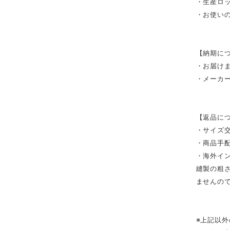
・生産ロ
・お使い
【納期に
・お届け
・メーカ
【返品に
・サイズ
・商品手
・海外イ
縫製の粗
ませんの
※上記以