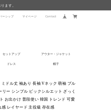
おります。
バーシップ
マイページ
Contact
セットアップ
アウター・ジャケット
ドレス
帽子
ミドル丈 袖あり 長袖 Vネック 萌袖 プル
ーリー シンプル ビックシルエット ざっく
 デート お出かけ 普段使い 韓国 トレンド 可愛
れ感 レイヤード 主役級 存在感