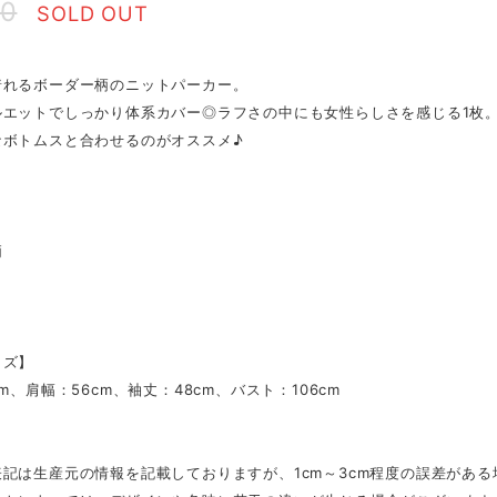
90
SOLD OUT
着れるボーダー柄のニットパーカー。
ルエットでしっかり体系カバー◎ラフさの中にも女性らしさを感じる1枚
なボトムスと合わせるのがオススメ♪
柄
イズ】
cm、肩幅：56cm、袖丈：48cm、バスト：106cm
記は生産元の情報を記載しておりますが、1cm～3cm程度の誤差があ