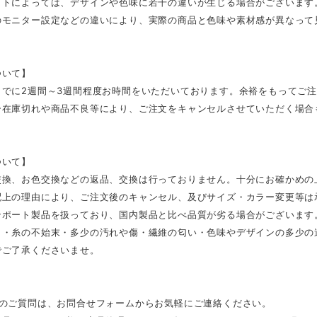
ットによっては、デザインや色味に若干の違いが生じる場合がございます
のモニター設定などの違いにより、実際の商品と色味や素材感が異なって
ついて】
までに2週間～3週間程度お時間をいただいております。余裕をもってご
ー在庫切れや商品不良等により、ご注文をキャンセルさせていただく場合
ついて】
交換、お色交換などの返品、交換は行っておりません。十分にお確かめの
配上の理由により、ご注文後のキャンセル、及びサイズ・カラー変更等は
ンポート製品を扱っており、国内製品と比べ品質が劣る場合がございます
さ・糸の不始末・多少の汚れや傷・繊維の匂い・色味やデザインの多少の
でご了承くださいませ。
外のご質問は、お問合せフォームからお気軽にご連絡ください。