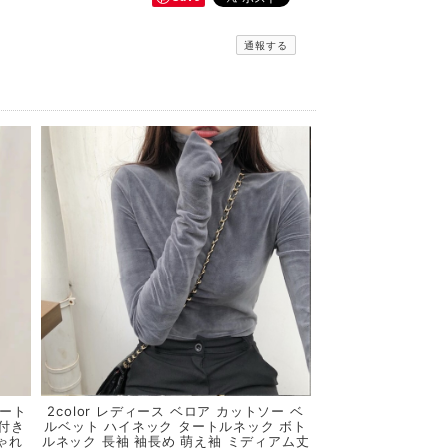
通報する
ョート
2color レディース ベロア カットソー ベ
ド付き
ルベット ハイネック タートルネック ボト
ゃれ
ルネック 長袖 袖長め 萌え袖 ミディアム丈