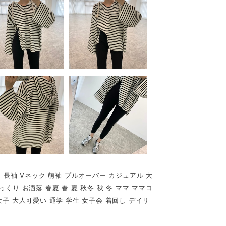
 長袖 Vネック 萌袖 プルオーバー カジュアル 大
り お洒落 春夏 春 夏 秋冬 秋 冬 ママ ママコ
人女子 大人可愛い 通学 学生 女子会 着回し デイリ