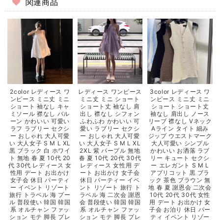
関連商品
2color レディース ワ
レディース ワンピース
3color レディース ワ
ンピース ミニ丈 ミニ
ミニ丈 ミニ ショート
ンピース ミニ丈 ミニ
ショート 袖なし キャ
ショート丈 袖なし 肩
ショート ショート丈
ミソール 襟なし バル
出し 襟なし シフォン
袖なし 肩出し ノース
ーン かわいい 可愛い
ふわふわ かわいい 可
リーブ 襟なし Vネック
ラフ ラブリー セクシ
愛い ラブリー セクシ
Aライン タイト 細み
ー おしゃれ 大人可愛
ー おしゃれ 大人可愛
ジップ ウエストマーク
い 大人女子 S M L XL
い 大人女子 S M L XL
大人可愛い シンプル
黒 ブラック 白 ホワイ
2XL 紫 パープル 無地
かわいい お洒落 ラブ
ト 無地 春 夏 10代 20
春 夏 10代 20代 30代
リー キュート セクシ
代 30代 レディース 女
レディース 女性用 デ
ー エレガント S M L
性用 デート お出かけ
ート お出かけ 女子会
アプリコット 黒 ブラ
女子会 休日 パーティ
休日 パーティー イベ
ック 茶色 ブラウン 無
ー イベント リゾート
ント リゾート 旅行 ト
地 春 夏 謝恩会 二次会
旅行 トラベル 海 プー
ラベル 海 二次会 謝恩
10代 20代 30代 女性
ル 普段使い 韓国 韓国
会 普段使い 韓国 韓国
用 デート お出かけ 女
系 オルチャン ファッ
系 オルチャン ファッ
子会 お泊り 休日 パー
ション モテ 脚長 プレ
ション モテ 脚長 プレ
ティ イベント リゾー