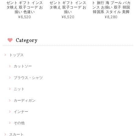
ゼント ギフト インス
ゼント ギフト インス
ト 旅行 海 プール バカ
タ映え 双子コーデ お
タ映え 双子コーデ お
ンス お揃い 双子 韓国
揃い 色違い
揃い
韓国系 スタイル 美脚
¥6,520
¥6,520
¥8,280
Category
トップス
カットソー
ブラウス・シャツ
ニット
カーディガン
インナー
その他
スカート