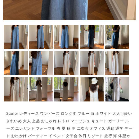
2color レディース ワンピース ロング丈 ブルー 白 ホワイト 大人可愛い
きれいめ 大人 上品 おしゃれ レトロ マニッシュ キュート ガーリー ル
ーズ エレガント フォーマル 春 夏 秋 冬 二次会 オフィス 通勤 通学 デー
ト お出かけ パーティー イベント 女子会 休日 リゾート 旅行 海 体型カ