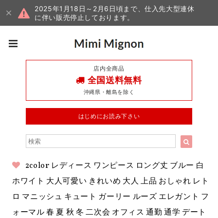
2025年1月18日～2月6日頃まで、仕入先大型連休
に伴い販売停止しております。
店内全商品
全国送料無料
沖縄県・離島を除く
はじめにお読み下さい
2color レディース ワンピース ロング丈 ブルー 白
ホワイト 大人可愛い きれいめ 大人 上品 おしゃれ レト
ロ マニッシュ キュート ガーリー ルーズ エレガント フ
ォーマル 春 夏 秋 冬 二次会 オフィス 通勤 通学 デート