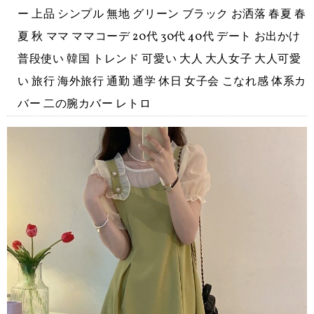
ー 上品 シンプル 無地 グリーン ブラック お洒落 春夏 春
夏 秋 ママ ママコーデ 20代 30代 40代 デート お出かけ
普段使い 韓国 トレンド 可愛い 大人 大人女子 大人可愛
い 旅行 海外旅行 通勤 通学 休日 女子会 こなれ感 体系カ
バー 二の腕カバー レトロ