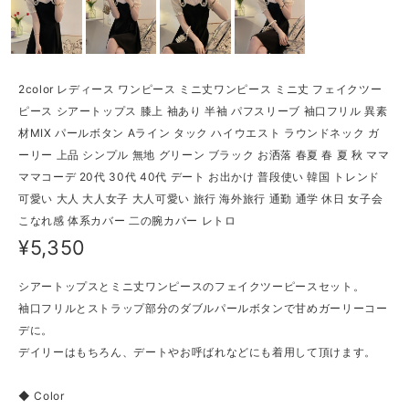
2color レディース ワンピース ミニ丈ワンピース ミニ丈 フェイクツー
ピース シアートップス 膝上 袖あり 半袖 パフスリーブ 袖口フリル 異素
材MIX パールボタン Aライン タック ハイウエスト ラウンドネック ガ
ーリー 上品 シンプル 無地 グリーン ブラック お洒落 春夏 春 夏 秋 ママ
ママコーデ 20代 30代 40代 デート お出かけ 普段使い 韓国 トレンド
可愛い 大人 大人女子 大人可愛い 旅行 海外旅行 通勤 通学 休日 女子会
こなれ感 体系カバー 二の腕カバー レトロ
¥5,350
シアートップスとミニ丈ワンピースのフェイクツーピースセット。
袖口フリルとストラップ部分のダブルパールボタンで甘めガーリーコー
デに。
デイリーはもちろん、デートやお呼ばれなどにも着用して頂けます。
◆ Color