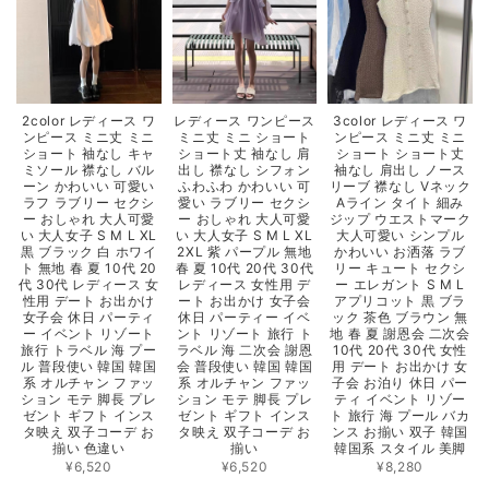
2color レディース ワ
レディース ワンピース
3color レディース ワ
ンピース ミニ丈 ミニ
ミニ丈 ミニ ショート
ンピース ミニ丈 ミニ
ショート 袖なし キャ
ショート丈 袖なし 肩
ショート ショート丈
ミソール 襟なし バル
出し 襟なし シフォン
袖なし 肩出し ノース
ーン かわいい 可愛い
ふわふわ かわいい 可
リーブ 襟なし Vネック
ラフ ラブリー セクシ
愛い ラブリー セクシ
Aライン タイト 細み
ー おしゃれ 大人可愛
ー おしゃれ 大人可愛
ジップ ウエストマーク
い 大人女子 S M L XL
い 大人女子 S M L XL
大人可愛い シンプル
黒 ブラック 白 ホワイ
2XL 紫 パープル 無地
かわいい お洒落 ラブ
ト 無地 春 夏 10代 20
春 夏 10代 20代 30代
リー キュート セクシ
代 30代 レディース 女
レディース 女性用 デ
ー エレガント S M L
性用 デート お出かけ
ート お出かけ 女子会
アプリコット 黒 ブラ
女子会 休日 パーティ
休日 パーティー イベ
ック 茶色 ブラウン 無
ー イベント リゾート
ント リゾート 旅行 ト
地 春 夏 謝恩会 二次会
旅行 トラベル 海 プー
ラベル 海 二次会 謝恩
10代 20代 30代 女性
ル 普段使い 韓国 韓国
会 普段使い 韓国 韓国
用 デート お出かけ 女
系 オルチャン ファッ
系 オルチャン ファッ
子会 お泊り 休日 パー
ション モテ 脚長 プレ
ション モテ 脚長 プレ
ティ イベント リゾー
ゼント ギフト インス
ゼント ギフト インス
ト 旅行 海 プール バカ
タ映え 双子コーデ お
タ映え 双子コーデ お
ンス お揃い 双子 韓国
揃い 色違い
揃い
韓国系 スタイル 美脚
¥6,520
¥6,520
¥8,280