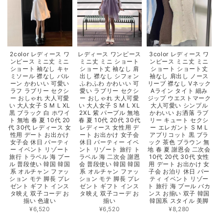
2color レディース ワ
レディース ワンピース
3color レディース ワ
ンピース ミニ丈 ミニ
ミニ丈 ミニ ショート
ンピース ミニ丈 ミニ
ショート 袖なし キャ
ショート丈 袖なし 肩
ショート ショート丈
ミソール 襟なし バル
出し 襟なし シフォン
袖なし 肩出し ノース
ーン かわいい 可愛い
ふわふわ かわいい 可
リーブ 襟なし Vネック
ラフ ラブリー セクシ
愛い ラブリー セクシ
Aライン タイト 細み
ー おしゃれ 大人可愛
ー おしゃれ 大人可愛
ジップ ウエストマーク
い 大人女子 S M L XL
い 大人女子 S M L XL
大人可愛い シンプル
黒 ブラック 白 ホワイ
2XL 紫 パープル 無地
かわいい お洒落 ラブ
ト 無地 春 夏 10代 20
春 夏 10代 20代 30代
リー キュート セクシ
代 30代 レディース 女
レディース 女性用 デ
ー エレガント S M L
性用 デート お出かけ
ート お出かけ 女子会
アプリコット 黒 ブラ
女子会 休日 パーティ
休日 パーティー イベ
ック 茶色 ブラウン 無
ー イベント リゾート
ント リゾート 旅行 ト
地 春 夏 謝恩会 二次会
旅行 トラベル 海 プー
ラベル 海 二次会 謝恩
10代 20代 30代 女性
ル 普段使い 韓国 韓国
会 普段使い 韓国 韓国
用 デート お出かけ 女
系 オルチャン ファッ
系 オルチャン ファッ
子会 お泊り 休日 パー
ション モテ 脚長 プレ
ション モテ 脚長 プレ
ティ イベント リゾー
ゼント ギフト インス
ゼント ギフト インス
ト 旅行 海 プール バカ
タ映え 双子コーデ お
タ映え 双子コーデ お
ンス お揃い 双子 韓国
揃い 色違い
揃い
韓国系 スタイル 美脚
¥6,520
¥6,520
¥8,280