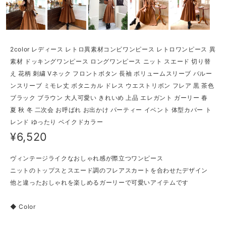
2color レディース レトロ異素材コンビワンピース レトロワンピース 異
素材 ドッキングワンピース ロングワンピース ニット スエード 切り替
え 花柄 刺繍 Vネック フロントボタン 長袖 ボリュームスリーブ バルー
ンスリーブ ミモレ丈 ボタニカル ドレス ウエストリボン フレア 黒 茶色
ブラック ブラウン 大人可愛い きれいめ 上品 エレガント ガーリー 春
夏 秋 冬 二次会 お呼ばれ お出かけ パーティー イベント 体型カバー ト
レンド ゆったり ベイクドカラー
¥6,520
ヴィンテージライクなおしゃれ感が際立つワンピース
ニットのトップスとスエード調のフレアスカートを合わせたデザイン
他と違ったおしゃれを楽しめるガーリーで可愛いアイテムです
◆ Color